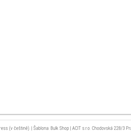
ess (v češtině).
|
Šablona: Bulk Shop
| ACIT s.r.o. Chodovská 228/3 P