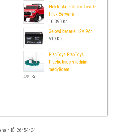
Elektrické autíčko Toyota
Hilux červené
10 390
Kč
Gelová baterie 12V 9Ah
619
Kč
PlanToys PlanToys
Plachetnice s ledním
medvědem
499
Kč
raha 4 IČ: 26454424