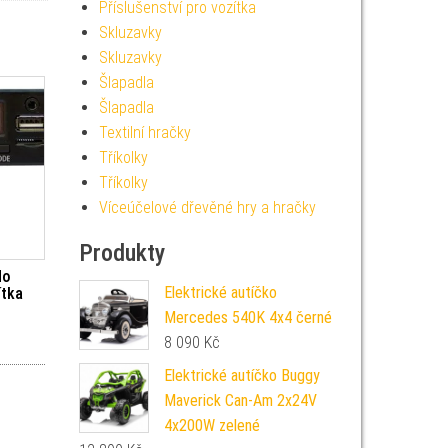
Příslušenství pro vozítka
Skluzavky
Skluzavky
Šlapadla
Šlapadla
Textilní hračky
Tříkolky
Tříkolky
Víceúčelové dřevěné hry a hračky
Produkty
do
Elektrické autíčko
ítka
Mercedes 540K 4x4 černé
8 090
Kč
Elektrické autíčko Buggy
Maverick Can-Am 2x24V
4x200W zelené