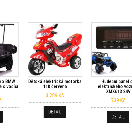
íčko BMW
Dětská elektrická motorka
Hudební panel 
 s vodící
118 červená
elektrického voz
XMX613 24V
3 289
Kč
č
739
Kč
DETAIL
DETAIL