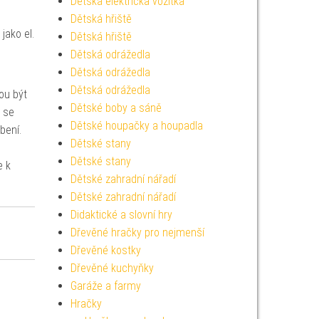
Dětská elektrická vozítka
Dětská hřiště
jako el.
Dětská hřiště
Dětská odrážedla
Dětská odrážedla
Dětská odrážedla
ou být
Dětské boby a sáně
ž se
Dětské houpačky a houpadla
bení.
Dětské stany
Dětské stany
e k
Dětské zahradní nářadí
Dětské zahradní nářadí
Didaktické a slovní hry
Dřevěné hračky pro nejmenší
Dřevěné kostky
Dřevěné kuchyňky
Garáže a farmy
Hračky