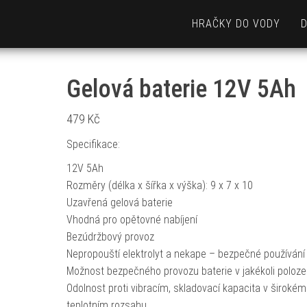
HRAČKY DO VODY
Gelová baterie 12V 5Ah
479
Kč
Specifikace:
12V 5Ah
Rozměry (délka x šířka x výška): 9 x 7 x 10
Uzavřená gelová baterie
Vhodná pro opětovné nabíjení
Bezúdržbový provoz
Nepropouští elektrolyt a nekape – bezpečné používání
Možnost bezpečného provozu baterie v jakékoli poloze
Odolnost proti vibracím, skladovací kapacita v širokém
teplotním rozsahu