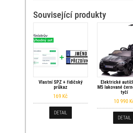
Související produkty
Vlastní SPZ + řidičský
Elektrické aut
průkaz
M5 lakované černé
tyčí
169
Kč
10 990
K
DETAIL
DETAIL