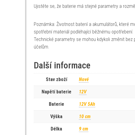
Ujistěte se, že baterie má stejné parametry a rozměry,
Poznámka: Životnost baterií a akumulátorů, které mo
spotřební materiál podléhající běžnému opotřebení.
Technické parametry se mohou kdykoli změnit bez p
účelům.
Další informace
Stav zboží
Nové
Napětí baterie
12V
Baterie
12V 5Ah
Výška
10 cm
Délka
9 cm