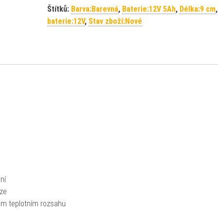
Štítků:
Barva:Barevná
,
Baterie:12V 5Ah
,
Délka:9 cm
baterie:12V
,
Stav zboží:Nové
ní
oze
kém teplotním rozsahu