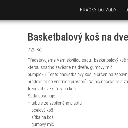
HRAČKY DO VODY
Basketbalový koš na dve
729
Kč
Představujeme Vám skvělou sadu: basketbalový koš s 
kterou snadno zavěsíte na dveře, gumový míč,
pumpičku. Tento basketbalový koš je určen na zábavn
především do vnitřních prostorů. Na nic nečekejte a z
trénovat své střely na koš.
Sada obsahuje:
– tabule ze zesíleného plastu
– ocelový koš
– síťka na koš
– gumový míč