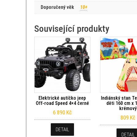
Doporučený věk
10+
Související produkty
Elektrické autíčko jeep
Indiánský stan T
Off-road Speed 4×4 černé
děti 160 cm x 
krémový
6 890
Kč
809
Kč
DETAIL
DETAIL