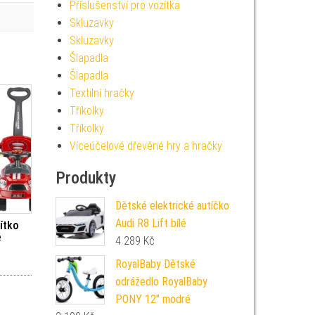
Příslušenství pro vozítka
Skluzavky
Skluzavky
Šlapadla
Šlapadla
Textilní hračky
Tříkolky
Tříkolky
Víceúčelové dřevěné hry a hračky
Produkty
Dětské elektrické autíčko
Audi R8 Lift bílé
zítko
é
4 289
Kč
RoyalBaby Dětské
odrážedlo RoyalBaby
PONY 12" modré