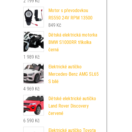
2 199
Kč
Motor s převodovkou
RS550 24V RPM 13500
849
Kč
Dětská elektrická motorka
BMW S1000RR tříkolka
černá
1 989
Kč
Elektrické autíčko
Mercedes-Benz AMG SL65
S bílé
4 969
Kč
Dětské elektrické autíčko
Land Rover Discovery
červené
6 590
Kč
Elektrické autíčko Toyota