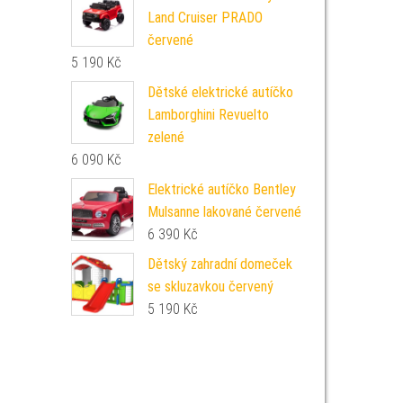
Land Cruiser PRADO
červené
5 190
Kč
Dětské elektrické autíčko
Lamborghini Revuelto
zelené
6 090
Kč
Elektrické autíčko Bentley
Mulsanne lakované červené
6 390
Kč
Dětský zahradní domeček
se skluzavkou červený
5 190
Kč