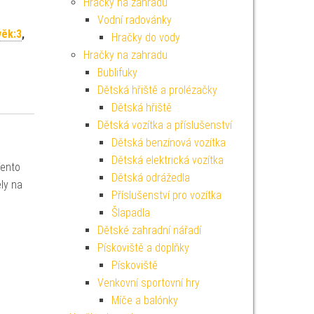
Hračky na zahradu
Vodní radovánky
věk:3
,
Hračky do vody
Hračky na zahradu
Bublifuky
Dětská hřiště a prolézačky
Dětská hřiště
Dětská vozítka a příslušenství
Dětská benzínová vozítka
Dětská elektrická vozítka
Tento
Dětská odrážedla
ly na
Příslušenství pro vozítka
Šlapadla
Dětské zahradní nářadí
Pískoviště a doplňky
Pískoviště
Venkovní sportovní hry
Míče a balónky