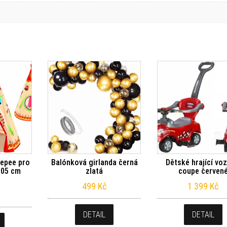
eepee pro
Balónková girlanda černá
Dětské hrající vo
105 cm
zlatá
coupe červen
499
Kč
1 399
Kč
DETAIL
DETAIL