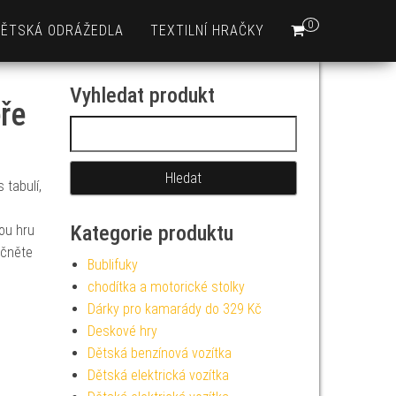
0
DĚTSKÁ ODRÁŽEDLA
TEXTILNÍ HRAČKY
Vyhledat produkt
ře
Vyhledávání
tabulí,
Kategorie produktu
ou hru
ačněte
Bublifuky
chodítka a motorické stolky
Dárky pro kamarády do 329 Kč
Deskové hry
Dětská benzínová vozítka
Dětská elektrická vozítka