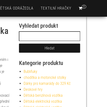
0
DĚTSKÁ ODRÁŽEDLA
TEXTILNÍ HRAČKY
Vyhledat produkt
lka
Vyhledávání
ením i
Kategorie produktu
je
 je
Bublifuky
chodítka a motorické stolky
5
Dárky pro kamarády do 329 Kč
Deskové hry
kovací
Dětská benzínová vozítka
přední
Dětská elektrická vozítka