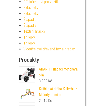
Příslušenství pro vozítka
Skluzavky
Skluzavky
Šlapadla
Šlapadla
Textilní hračky
Tříkolky
Tříkolky
Víceúčelové dřevěné hry a hračky
Produkty
ABARTH šlapací motokára
bílá
3 909
Kč
Kuličková dráha Kullerbü –
Melody domino
2 519
Kč