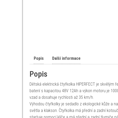
Popis
Další informace
Popis
Dětská elektrická čtyřkolka HIPERFECT je skvělým ře
baterií s kapacitou 48V 12Ah a výkon motoru je 100
vzad a dosahuje rychlosti až 35 km/h.
Výhodou čtyřkolky je sedadlo z ekologické kůže a n
světla a klakson. Čtyřkolka má přední a zadní koto
startuje pomocí klíče a má přední a zadní tlumiče n