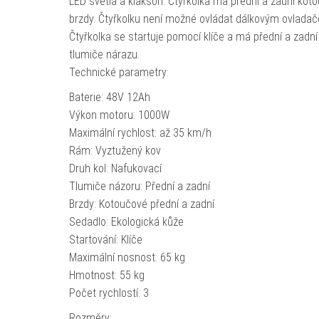
LED světla a klakson. Čtyřkolka má přední a zadní kot
brzdy. Čtyřkolku není možné ovládat dálkovým ovlada
Čtyřkolka se startuje pomocí klíče a má přední a zadní
tlumiče nárazu.
Technické parametry:
Baterie: 48V 12Ah
Výkon motoru: 1000W
Maximální rychlost: až 35 km/h
Rám: Vyztužený kov
Druh kol: Nafukovací
Tlumiče názoru: Přední a zadní
Brzdy: Kotoučové přední a zadní
Sedadlo: Ekologická kůže
Startování: Klíče
Maximální nosnost: 65 kg
Hmotnost: 55 kg
Počet rychlostí: 3
Rozměry: