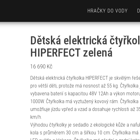
HRAČKY DO VODY
Dětská elektrická čtyřko
HIPERFECT zelená
16 690
Kč
Dětská elektrická čtyřkolka HIPERFECT je skvělým řeš
pro větší děti, protože má nosnost až 55 kg. Čtyřkolka 
vybavena baterií s kapacitou 48V 12Ah a výkon motoru
1000W. Čtyřkolka má vyztužený kovový rám. Čtyřkolka
umožňuje jízdu vpřed a vzad a dosahuje rychlosti až 3
km/h.
Výhodou čtyřkolky je sedadlo z ekologické kůže a nafu
kola s průměrem 30 cm a šířkou 10 cm. Čtyřkolka má 