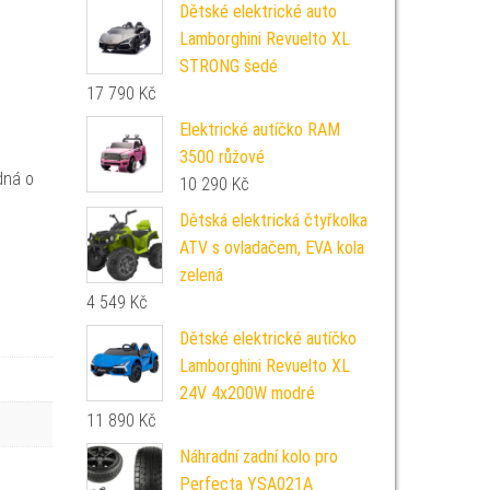
Dětské elektrické auto
Lamborghini Revuelto XL
STRONG šedé
17 790
Kč
Elektrické autíčko RAM
3500 růžové
dná o
10 290
Kč
Dětská elektrická čtyřkolka
ATV s ovladačem, EVA kola
zelená
4 549
Kč
Dětské elektrické autíčko
Lamborghini Revuelto XL
24V 4x200W modré
11 890
Kč
Náhradní zadní kolo pro
Perfecta YSA021A