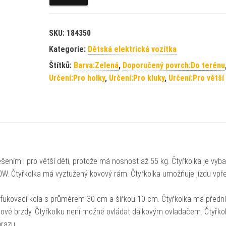
SKU:
184350
Kategorie:
Dětská elektrická vozítka
Štítků:
Barva:Zelená
,
Doporučený povrch:Do terénu
Určení:Pro holky
,
Určení:Pro kluky
,
Určení:Pro větší
šením i pro větší děti, protože má nosnost až 55 kg. Čtyřkolka je vyb
0W. Čtyřkolka má vyztužený kovový rám. Čtyřkolka umožňuje jízdu vpř
afukovací kola s průměrem 30 cm a šířkou 10 cm. Čtyřkolka má předn
učové brzdy. Čtyřkolku není možné ovládat dálkovým ovladačem. Čtyřko
árazu.