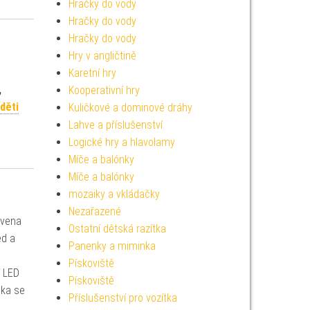
Hračky do vody
Hračky do vody
Hračky do vody
Hry v angličtině
Karetní hry
,
Kooperativní hry
 děti
Kuličkové a dominové dráhy
Lahve a příslušenství
Logické hry a hlavolamy
Míče a balónky
Míče a balónky
mozaiky a vkládačky
Nezařazené
avena
Ostatní dětská razítka
ed a
Panenky a miminka
Pískoviště
í LED
Pískoviště
lka se
Příslušenství pro vozítka