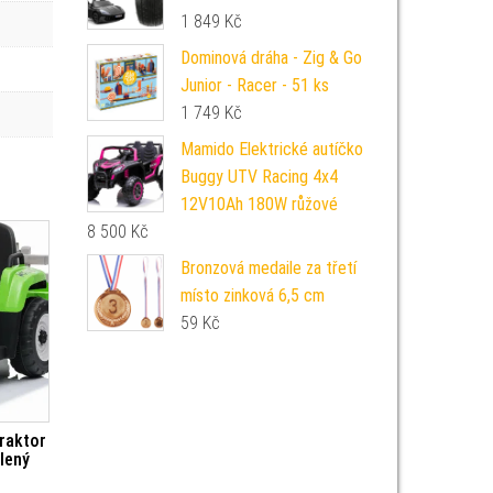
1 849
Kč
Dominová dráha - Zig & Go
Junior - Racer - 51 ks
1 749
Kč
Mamido Elektrické autíčko
Buggy UTV Racing 4x4
12V10Ah 180W růžové
8 500
Kč
Bronzová medaile za třetí
místo zinková 6,5 cm
59
Kč
raktor
lený