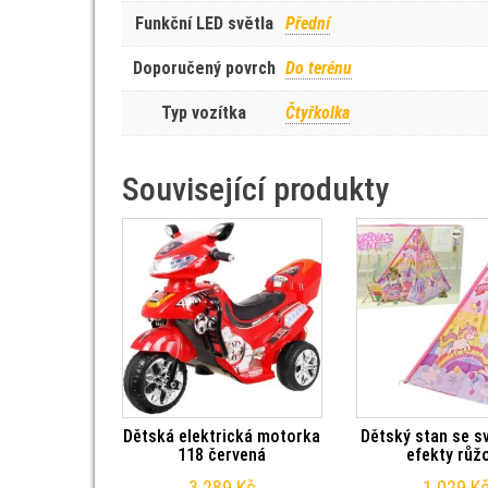
Funkční LED světla
Přední
Doporučený povrch
Do terénu
Typ vozítka
Čtyřkolka
Související produkty
Dětská elektrická motorka
Dětský stan se s
118 červená
efekty růž
3 289
Kč
1 029
K