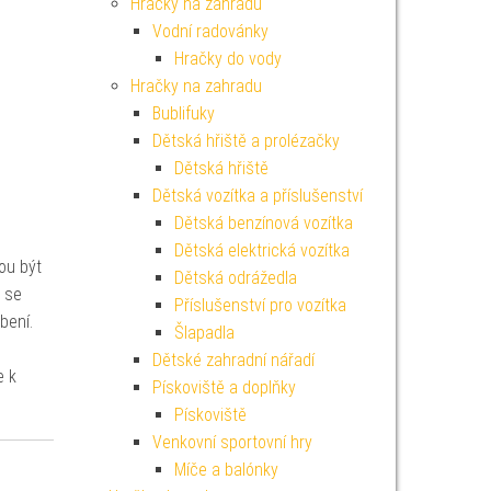
Hračky na zahradu
Vodní radovánky
Hračky do vody
Hračky na zahradu
Bublifuky
Dětská hřiště a prolézačky
Dětská hřiště
Dětská vozítka a příslušenství
Dětská benzínová vozítka
Dětská elektrická vozítka
ou být
Dětská odrážedla
ž se
Příslušenství pro vozítka
bení.
Šlapadla
Dětské zahradní nářadí
e k
Pískoviště a doplňky
Pískoviště
Venkovní sportovní hry
Míče a balónky