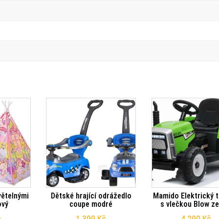
větelnými
Dětské hrající odrážedlo
Mamido Elektrický t
ový
coupe modré
s vlečkou Blow ze
č
1 399
Kč
4 290
Kč