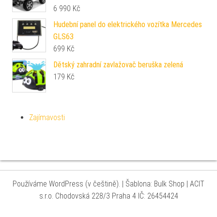
6 990
Kč
Hudební panel do elektrického vozítka Mercedes
GLS63
699
Kč
Dětský zahradní zavlažovač beruška zelená
179
Kč
Zajímavosti
Používáme WordPress (v češtině).
|
Šablona: Bulk Shop
| ACIT
s.r.o. Chodovská 228/3 Praha 4 IČ: 26454424