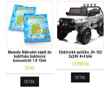
Mamido Náhradní náplň do
Elektrické autíčko JH-102
bublifuku bublinový
2x24V 4×4 bílé
koncentrát 1:8 15ml
15 890
Kč
29
Kč
DETAIL
DETAIL