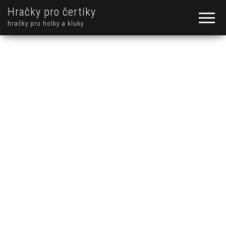
Hračky pro čertíky
hračky pro holky a kluky