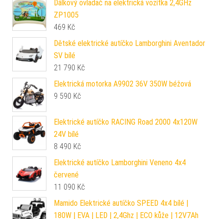
Dálkový ovladač na elektrická vozítka 2,4GHz
ZP1005
469
Kč
Dětské elektrické autíčko Lamborghini Aventador
SV bílé
21 790
Kč
Elektrická motorka A9902 36V 350W béžová
9 590
Kč
Elektrické autíčko RACING Road 2000 4x120W
24V bílé
8 490
Kč
Elektrické autíčko Lamborghini Veneno 4x4
červené
11 090
Kč
Mamido Elektrické autíčko SPEED 4x4 bílé |
180W | EVA | LED | 2,4Ghz | ECO kůže | 12V7Ah