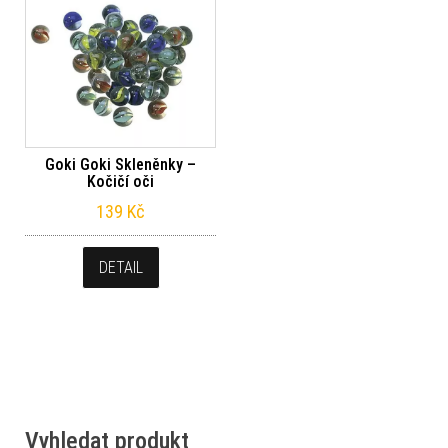
Goki Goki Skleněnky –
Kočičí oči
139
Kč
DETAIL
Vyhledat produkt