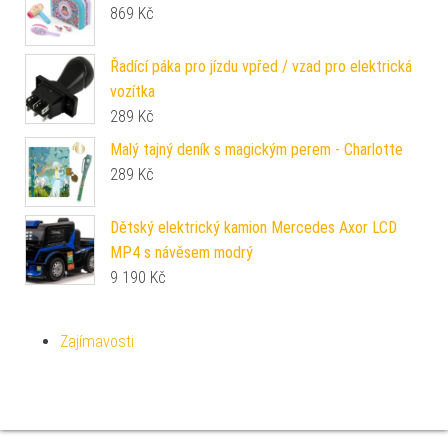
869
Kč
Řadící páka pro jízdu vpřed / vzad pro elektrická
vozítka
289
Kč
Malý tajný deník s magickým perem - Charlotte
289
Kč
Dětský elektrický kamion Mercedes Axor LCD
MP4 s návěsem modrý
9 190
Kč
Zajímavosti