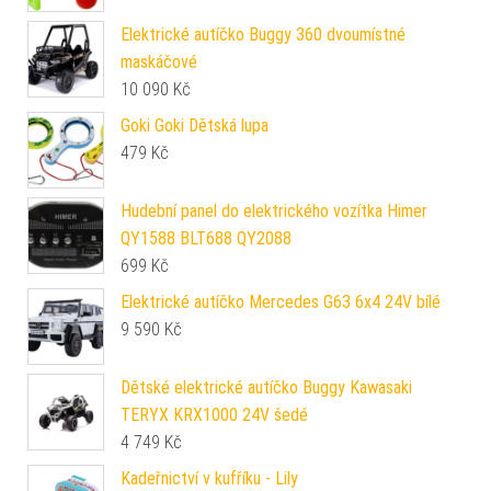
Elektrické autíčko Buggy 360 dvoumístné
maskáčové
10 090
Kč
Goki Goki Dětská lupa
479
Kč
Hudební panel do elektrického vozítka Himer
QY1588 BLT688 QY2088
699
Kč
Elektrické autíčko Mercedes G63 6x4 24V bílé
9 590
Kč
Dětské elektrické autíčko Buggy Kawasaki
TERYX KRX1000 24V šedé
4 749
Kč
Kadeřnictví v kufříku - Lily