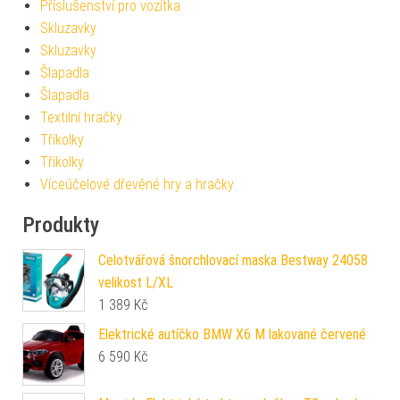
Příslušenství pro vozítka
Skluzavky
Skluzavky
Šlapadla
Šlapadla
Textilní hračky
Tříkolky
Tříkolky
Víceúčelové dřevěné hry a hračky
Produkty
Celotvářová šnorchlovací maska Bestway 24058
velikost L/XL
1 389
Kč
Elektrické autíčko BMW X6 M lakované červené
6 590
Kč