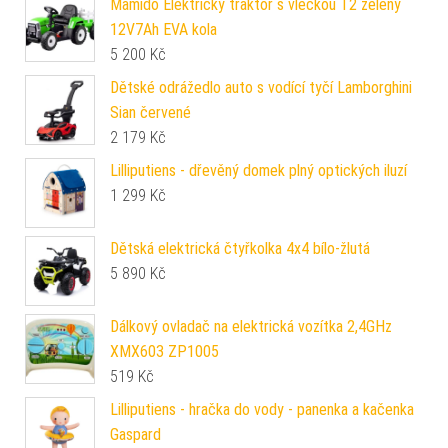
Mamido Elektrický traktor s vlečkou T2 zelený
12V7Ah EVA kola
5 200
Kč
Dětské odrážedlo auto s vodící tyčí Lamborghini
Sian červené
2 179
Kč
Lilliputiens - dřevěný domek plný optických iluzí
1 299
Kč
Dětská elektrická čtyřkolka 4x4 bílo-žlutá
5 890
Kč
Dálkový ovladač na elektrická vozítka 2,4GHz
XMX603 ZP1005
519
Kč
Lilliputiens - hračka do vody - panenka a kačenka
Gaspard