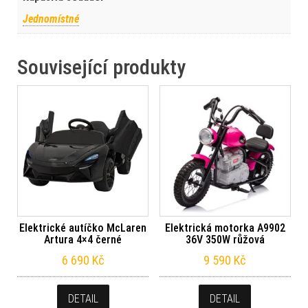
Jednomístné
Související produkty
Elektrické autíčko McLaren
Elektrická motorka A9902
Artura 4×4 černé
36V 350W růžová
6 690
Kč
9 590
Kč
DETAIL
DETAIL