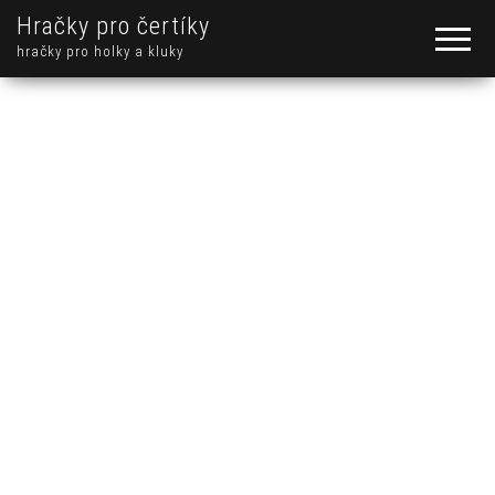
Hračky pro čertíky
hračky pro holky a kluky