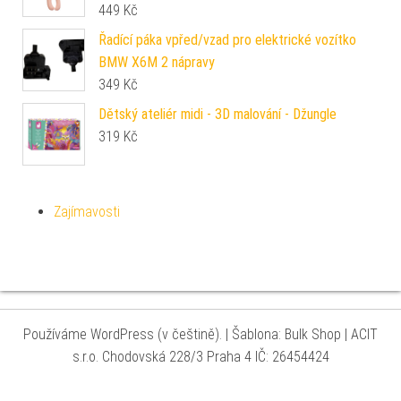
449
Kč
Řadící páka vpřed/vzad pro elektrické vozítko
BMW X6M 2 nápravy
349
Kč
Dětský ateliér midi - 3D malování - Džungle
319
Kč
Zajímavosti
Používáme WordPress (v češtině).
|
Šablona: Bulk Shop
| ACIT
s.r.o. Chodovská 228/3 Praha 4 IČ: 26454424