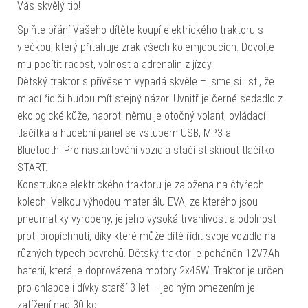
Vás skvělý tip!
Splňte přání Vašeho dítěte koupí elektrického traktoru s
vlečkou, který přitahuje zrak všech kolemjdoucích. Dovolte
mu pocítit radost, volnost a adrenalin z jízdy.
Dětský traktor s přívěsem vypadá skvěle – jsme si jisti, že
mladí řidiči budou mít stejný názor. Uvnitř je černé sedadlo z
ekologické kůže, naproti němu je otočný volant, ovládací
tlačítka a hudební panel se vstupem USB, MP3 a
Bluetooth. Pro nastartování vozidla stačí stisknout tlačítko
START.
Konstrukce elektrického traktoru je založena na čtyřech
kolech. Velkou výhodou materiálu EVA, ze kterého jsou
pneumatiky vyrobeny, je jeho vysoká trvanlivost a odolnost
proti propíchnutí, díky které může dítě řídit svoje vozidlo na
různých typech povrchů. Dětský traktor je poháněn 12V7Ah
baterií, která je doprovázena motory 2x45W. Traktor je určen
pro chlapce i dívky starší 3 let – jediným omezením je
zatížení nad 30 kg.