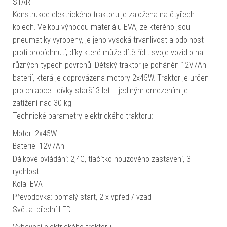
START.
Konstrukce elektrického traktoru je založena na čtyřech
kolech. Velkou výhodou materiálu EVA, ze kterého jsou
pneumatiky vyrobeny, je jeho vysoká trvanlivost a odolnost
proti propíchnutí, díky které může dítě řídit svoje vozidlo na
různých typech povrchů. Dětský traktor je poháněn 12V7Ah
baterií, která je doprovázena motory 2x45W. Traktor je určen
pro chlapce i dívky starší 3 let – jediným omezením je
zatížení nad 30 kg.
Technické parametry elektrického traktoru:
Motor: 2x45W
Baterie: 12V7Ah
Dálkové ovládání: 2,4G, tlačítko nouzového zastavení, 3
rychlosti
Kola: EVA
Převodovka: pomalý start, 2 x vpřed / vzad
Světla: přední LED