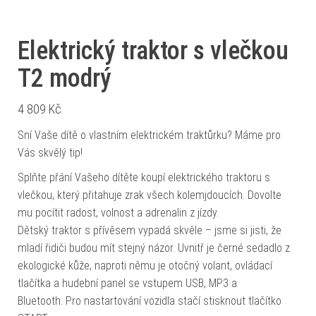
Elektrický traktor s vlečkou
T2 modrý
4 809
Kč
Sní Vaše dítě o vlastním elektrickém traktůrku? Máme pro
Vás skvělý tip!
Splňte přání Vašeho dítěte koupí elektrického traktoru s
vlečkou, který přitahuje zrak všech kolemjdoucích. Dovolte
mu pocítit radost, volnost a adrenalin z jízdy.
Dětský traktor s přívěsem vypadá skvěle – jsme si jisti, že
mladí řidiči budou mít stejný názor. Uvnitř je černé sedadlo z
ekologické kůže, naproti němu je otočný volant, ovládací
tlačítka a hudební panel se vstupem USB, MP3 a
Bluetooth. Pro nastartování vozidla stačí stisknout tlačítko