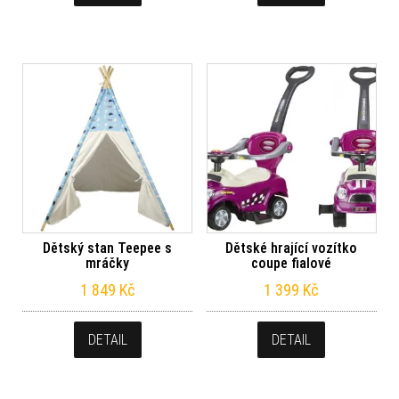
Dětský stan Teepee s
Dětské hrající vozítko
mráčky
coupe fialové
1 849
Kč
1 399
Kč
DETAIL
DETAIL