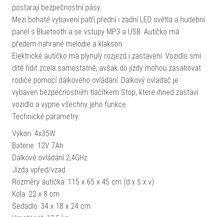
postarají bezpečnostní pásy.
Mezi bohaté vybavení patří přední i zadní LED světla a hudební
panel s Bluetooth a se vstupy MP3 a USB. Autíčko má
předem nahrané melodie a klakson.
Elektrické autíčko má plynulý rozjezd i zastavení. Vozidlo smí
dítě řídit zcela samostatně, avšak do jízdy mohou zasahovat
rodiče pomocí dálkového ovládání. Dálkový ovladač je
vybaven bezpečnostním tlačítkem Stop, které ihned zastaví
vozidlo a vypne všechny jeho funkce.
Technické parametry:
Výkon: 4x35W
Baterie: 12V 7Ah
Dálkové ovládání 2,4GHz
Jízda vpřed/vzad
Rozměry autíčka: 115 x 65 x 45 cm (d x š x v)
Kola: 22 x 8 cm
Sedadlo: 34 x 18 x 24 cm