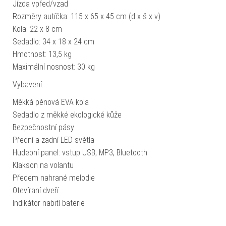
Jízda vpřed/vzad
Rozměry autíčka: 115 x 65 x 45 cm (d x š x v)
Kola: 22 x 8 cm
Sedadlo: 34 x 18 x 24 cm
Hmotnost: 13,5 kg
Maximální nosnost: 30 kg
Vybavení:
Měkká pěnová EVA kola
Sedadlo z měkké ekologické kůže
Bezpečnostní pásy
Přední a zadní LED světla
Hudební panel: vstup USB, MP3, Bluetooth
Klakson na volantu
Předem nahrané melodie
Otevíraní dveří
Indikátor nabití baterie