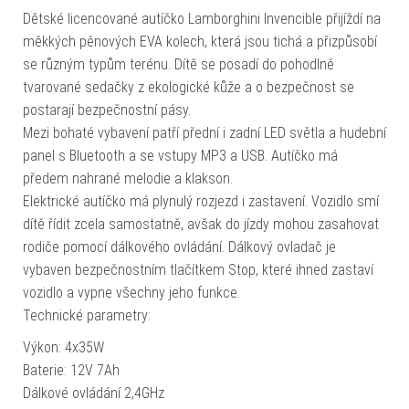
Dětské licencované autíčko Lamborghini Invencible přijíždí na
měkkých pěnových EVA kolech, která jsou tichá a přizpůsobí
se různým typům terénu. Dítě se posadí do pohodlně
tvarované sedačky z ekologické kůže a o bezpečnost se
postarají bezpečnostní pásy.
Mezi bohaté vybavení patří přední i zadní LED světla a hudební
panel s Bluetooth a se vstupy MP3 a USB. Autíčko má
předem nahrané melodie a klakson.
Elektrické autíčko má plynulý rozjezd i zastavení. Vozidlo smí
dítě řídit zcela samostatně, avšak do jízdy mohou zasahovat
rodiče pomocí dálkového ovládání. Dálkový ovladač je
vybaven bezpečnostním tlačítkem Stop, které ihned zastaví
vozidlo a vypne všechny jeho funkce.
Technické parametry:
Výkon: 4x35W
Baterie: 12V 7Ah
Dálkové ovládání 2,4GHz