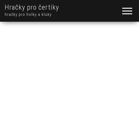
Hračky pro čertíky
hračky pro holky a kluky