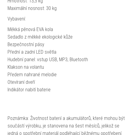
Hmotnost: 13,5 kg
Maximální nosnost: 30 kg
Vybavení:
Měkká pěnová EVA kola
Sedadlo z měkké ekologické kůže
Bezpečnostní pásy
Přední a zadní LED světla
Hudební panel: vstup USB, MP3, Bluetooth
Klakson na volantu
Předem nahrané melodie
Otevíraní dveří
Indikátor nabití baterie
Poznámka: Životnost baterií a akumulátorů, které mohou být
součástí výrobku, je stanovena na šest měsíců, jelikož se
jedná o spotřební materiál podléhající běžnému opotřebení.