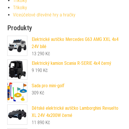
Tříkolky
Tříkolky
Víceúčelové dřevěné hry a hračky
Produkty
Elektrické autíčko Mercedes G63 AMG XXL 4x4
24V bílé
13 290
Kč
Elektrický kamion Scania R-SERIE 4x4 černý
9 190
Kč
Sada pro mini-golf
309
Kč
Dětské elektrické autíčko Lamborghini Revuelto
XL 24V 4x200W černé
11 890
Kč