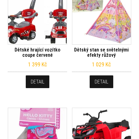
Dětské hrající vozítko
Dětský stan se světelnými
coupe červené
efekty růžový
1 399
Kč
1 029
Kč
DETAIL
DETAIL