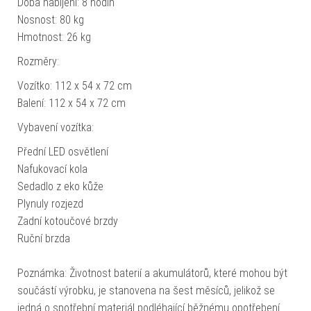
Doba nabíjení: 8 hodin
Nosnost: 80 kg
Hmotnost: 26 kg
Rozměry:
Vozítko: 112 x 54 x 72 cm
Balení: 112 x 54 x 72 cm
Vybavení vozítka:
Přední LED osvětlení
Nafukovací kola
Sedadlo z eko kůže
Plynuly rozjezd
Zadní kotoučové brzdy
Ruční brzda
Poznámka: Životnost baterií a akumulátorů, které mohou být
součástí výrobku, je stanovena na šest měsíců, jelikož se
jedná o spotřební materiál podléhající běžnému opotřebení.