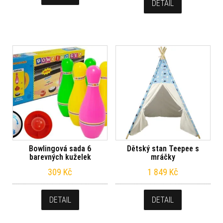
DETAIL
Bowlingová sada 6
Dětský stan Teepee s
barevných kuželek
mráčky
309
Kč
1 849
Kč
DETAIL
DETAIL