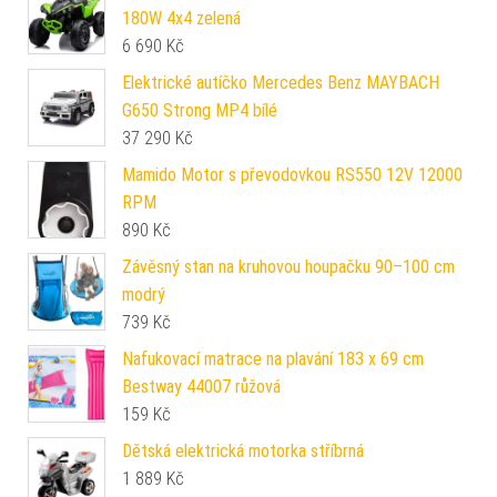
180W 4x4 zelená
6 690
Kč
Elektrické autíčko Mercedes Benz MAYBACH
G650 Strong MP4 bílé
37 290
Kč
Mamido Motor s převodovkou RS550 12V 12000
RPM
890
Kč
Závěsný stan na kruhovou houpačku 90–100 cm
modrý
739
Kč
Nafukovací matrace na plavání 183 x 69 cm
Bestway 44007 růžová
159
Kč
Dětská elektrická motorka stříbrná
1 889
Kč