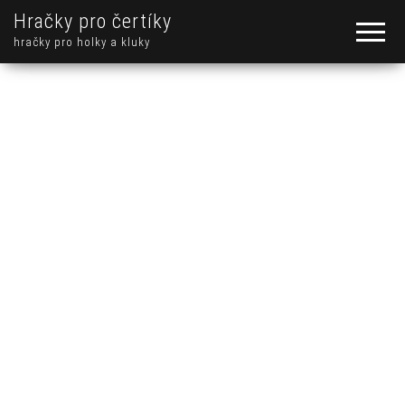
Hračky pro čertíky
hračky pro holky a kluky