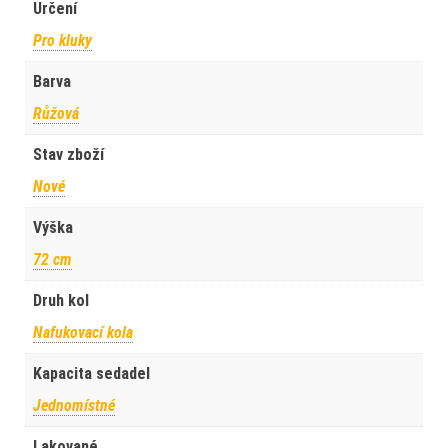
Určení
Pro kluky
Barva
Růžová
Stav zboží
Nové
Výška
72 cm
Druh kol
Nafukovací kola
Kapacita sedadel
Jednomístné
Lakované