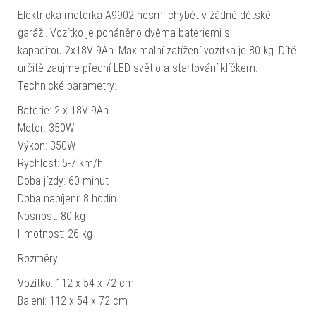
Elektrická motorka A9902 nesmí chybět v žádné dětské
garáži. Vozítko je poháněno dvěma bateriemi s
kapacitou 2x18V 9Ah. Maximální zatížení vozítka je 80 kg. Dítě
určitě zaujme přední LED světlo a startování klíčkem.
Technické parametry:
Baterie: 2 x 18V 9Ah
Motor: 350W
Výkon: 350W
Rychlost: 5-7 km/h
Doba jízdy: 60 minut
Doba nabíjení: 8 hodin
Nosnost: 80 kg
Hmotnost: 26 kg
Rozměry:
Vozítko: 112 x 54 x 72 cm
Balení: 112 x 54 x 72 cm