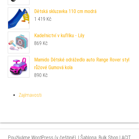
Dětská skluzavka 110 cm modrá
1 419
Kč
Kadeřnictví v kufříku - Lily
869
Kč
Mamido Dětské odrážedlo auto Range Rover styl
růžové Gumová kola
890
Kč
Zajímavosti
Používáme WordPress (v češtině).
|
Šablona: Bulk Shop
| ACIT