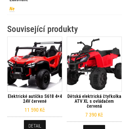
Ne
Související produkty
Elektrické autíčko S618 4×4
Dětská elektrická čtyřkolka
24V červené
ATV XL s ovládačem
červená
11 590
Kč
7 390
Kč
DETAIL