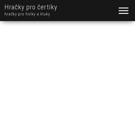
Hračky pro čertíky
hračky pro holky a kluky