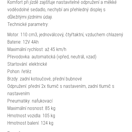
Komfort při jízdě zajišťuje nastavitelné odpružení a měkké
voděodolné sedadlo, nechybí ani přehledný displej s
důležitými jízdními údaji.
Technické parametry:
Motor: 110 cm3, jednoválcový, čtyřtaktní, vzduchem chlazený
Baterie: 12V 4Ah
Maximální rychlost: až 45 km/h
Převodovka: automatická (vpřed, neutrál, vzad)
Startování: elektrické
Pohon: řetěz
Brzdy: zadní kotoučové, přední bubnové
Odpružení: přední 2x tlumič s nastavením, zadní tlumič s
nastavením
Pneumatiky: nafukovací
Maximální nosnost: 85 kg
Hmotnost vozidla: 105 kg
Hmotnost balení: 124 kg