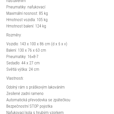
nastavením
Pneumatiky: nafukovací
Maximální nosnost: 85 kg
Hmotnost vozidla: 105 kg
Hmotnost balení: 124 kg
Rozměry:
Vozidlo: 143 x 100 x 86 cm (d x š x v)
Balení: 130 x 76 x 63 cm
Pneumatiky: 16×8-7
Sedadlo: 44 x 27 cm
Světlá výška: 24 cm
Vlastnosti:
Odolný rám s práškovým lakováním
Zesílené zadní rameno
Automatická převodovka se zpátečkou
Bezpečnostní STOP pojistka
Nafukovací kola s hrubým vzorkem