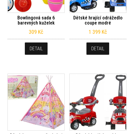
Bowlingová sada 6
Dětské hrající odrážedlo
barevných kuželek
coupe modré
309
Kč
1 399
Kč
DETAIL
DETAIL