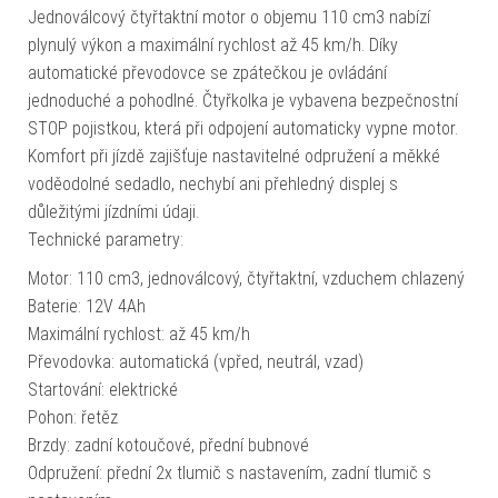
Jednoválcový čtyřtaktní motor o objemu 110 cm3 nabízí
plynulý výkon a maximální rychlost až 45 km/h. Díky
automatické převodovce se zpátečkou je ovládání
jednoduché a pohodlné. Čtyřkolka je vybavena bezpečnostní
STOP pojistkou, která při odpojení automaticky vypne motor.
Komfort při jízdě zajišťuje nastavitelné odpružení a měkké
voděodolné sedadlo, nechybí ani přehledný displej s
důležitými jízdními údaji.
Technické parametry:
Motor: 110 cm3, jednoválcový, čtyřtaktní, vzduchem chlazený
Baterie: 12V 4Ah
Maximální rychlost: až 45 km/h
Převodovka: automatická (vpřed, neutrál, vzad)
Startování: elektrické
Pohon: řetěz
Brzdy: zadní kotoučové, přední bubnové
Odpružení: přední 2x tlumič s nastavením, zadní tlumič s