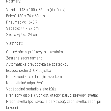
Rozměry:
Vozidlo: 143 x 100 x 86 cm (d x š x v)
Balení: 130 x 76 x 63 cm
Pneumatiky: 16×8-7
Sedadlo: 44 x 27 cm
Světlá výška: 24 cm
Vlastnosti:
Odolný rám s práškovým lakováním
Zesílené zadní rameno
Automatická převodovka se zpátečkou
Bezpečnostní STOP pojistka
Nafukovací kola s hrubým vzorkem
Nastavitelné odpružení
Voděodolné sedadlo z eko kůže
Přehledný displej (rychlost, otáčky, palivo, převody, světla)
Přední světla (potkávací a parkovací), zadní světla, zadní při
brzdění