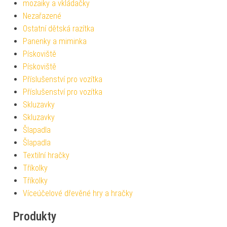
mozaiky a vkládačky
Nezařazené
Ostatní dětská razítka
Panenky a miminka
Pískoviště
Pískoviště
Příslušenství pro vozítka
Příslušenství pro vozítka
Skluzavky
Skluzavky
Šlapadla
Šlapadla
Textilní hračky
Tříkolky
Tříkolky
Víceúčelové dřevěné hry a hračky
Produkty