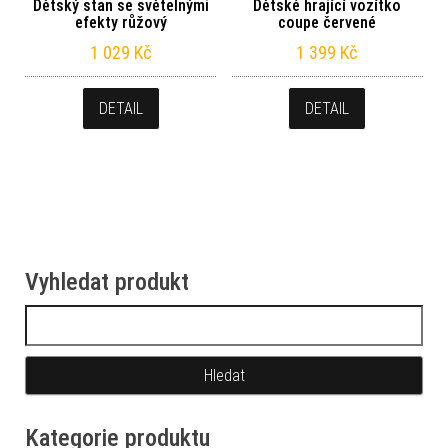
Dětský stan se světelnými
Dětské hrající vozítko
efekty růžový
coupe červené
1 029
Kč
1 399
Kč
DETAIL
DETAIL
Vyhledat produkt
Vyhledávání
Kategorie produktu