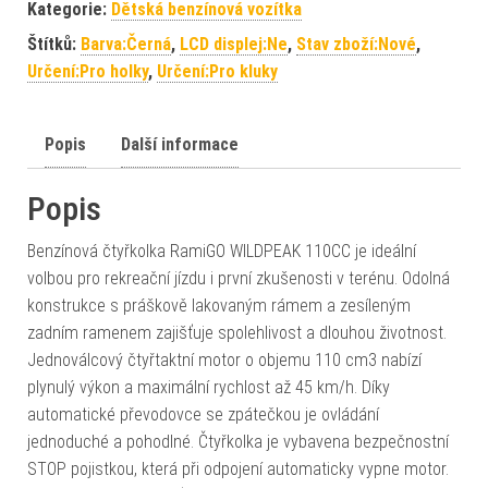
Kategorie:
Dětská benzínová vozítka
Štítků:
Barva:Černá
,
LCD displej:Ne
,
Stav zboží:Nové
,
Určení:Pro holky
,
Určení:Pro kluky
Popis
Další informace
Popis
Benzínová čtyřkolka RamiGO WILDPEAK 110CC je ideální
volbou pro rekreační jízdu i první zkušenosti v terénu. Odolná
konstrukce s práškově lakovaným rámem a zesíleným
zadním ramenem zajišťuje spolehlivost a dlouhou životnost.
Jednoválcový čtyřtaktní motor o objemu 110 cm3 nabízí
plynulý výkon a maximální rychlost až 45 km/h. Díky
automatické převodovce se zpátečkou je ovládání
jednoduché a pohodlné. Čtyřkolka je vybavena bezpečnostní
STOP pojistkou, která při odpojení automaticky vypne motor.