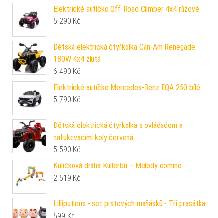
Elektrické autíčko Off-Road Climber 4x4 růžové
5 290
Kč
Dětská elektrická čtyřkolka Can-Am Renegade
180W 4x4 žlutá
6 490
Kč
Elektrické autíčko Mercedes-Benz EQA 250 bílé
5 790
Kč
Dětská elektrická čtyřkolka s ovládačem a
nafukovacími koly červená
5 590
Kč
Kuličková dráha Kullerbü – Melody domino
2 519
Kč
Lilliputiens - set prstových maňásků - Tři prasátka
599
Kč