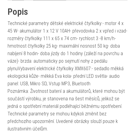
Popis
Technické parametry dětské elektrické čtyřkolky:- motor 4 x
45 W- akumulátor 1 x 12 V 10AH- převodovka 2 x vpřed i vzad-
rozměry čtyřkolky 111 x 65 x 74 cm- rychlost 3 -8 km/h-
hmotnost čtyřkolky 25 kg- maximální nosnost 50 kg- doba
nabíjení 8 hodin- doba jízdy do 1 hodiny (záleží na povrchu a
váze)- brzda: automaticky po sejmutí nohy z pedálu
plynuVybavení elektrické čtyřkolky XMX607:- sedadlo měkká
ekologická kůže- měkká Eva kola- přední LED světla- audio
panel: USB, Mikro SD, Vstup MP3, Bluetooth
Poznámka: Životnost baterií a akumulátorů, které mohou být
součástí výrobku, je stanovena na šest měsíců, jelikož se
jedná o spotřební materiál podléhající běžnému opotřebení.
Technické parametry se mohou kdykoli změnit bez
předchozího upozornění. Uvedené obrázky slouží pouze k
ilustrativním účelům.