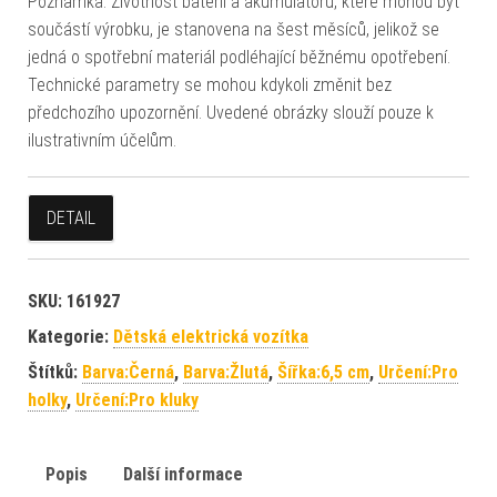
Poznámka: Životnost baterií a akumulátorů, které mohou být
součástí výrobku, je stanovena na šest měsíců, jelikož se
jedná o spotřební materiál podléhající běžnému opotřebení.
Technické parametry se mohou kdykoli změnit bez
předchozího upozornění. Uvedené obrázky slouží pouze k
ilustrativním účelům.
DETAIL
SKU:
161927
Kategorie:
Dětská elektrická vozítka
Štítků:
Barva:Černá
,
Barva:Žlutá
,
Šířka:6,5 cm
,
Určení:Pro
holky
,
Určení:Pro kluky
Popis
Další informace