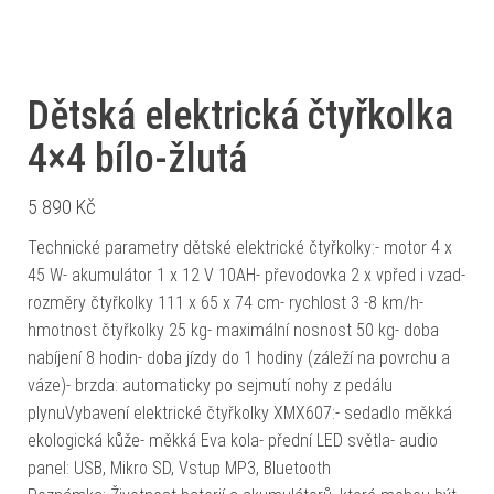
Dětská elektrická čtyřkolka
4×4 bílo-žlutá
5 890
Kč
Technické parametry dětské elektrické čtyřkolky:- motor 4 x
45 W- akumulátor 1 x 12 V 10AH- převodovka 2 x vpřed i vzad-
rozměry čtyřkolky 111 x 65 x 74 cm- rychlost 3 -8 km/h-
hmotnost čtyřkolky 25 kg- maximální nosnost 50 kg- doba
nabíjení 8 hodin- doba jízdy do 1 hodiny (záleží na povrchu a
váze)- brzda: automaticky po sejmutí nohy z pedálu
plynuVybavení elektrické čtyřkolky XMX607:- sedadlo měkká
ekologická kůže- měkká Eva kola- přední LED světla- audio
panel: USB, Mikro SD, Vstup MP3, Bluetooth