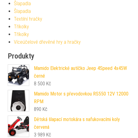
Šlapadla
Šlapadla
Textilní hračky
Tříkolky
Tříkolky
Víceúčelové dřevěné hry a hračky
Produkty
Mamido Elektrické autíčko Jeep 4Speed 4x45W
černé
8 500
Kč
Mamido Motor s převodovkou RS550 12V 12000
RPM
890
Kč
Dětská šlapací motokára s nafukovacími koly
červená
3 989
Kč