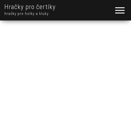
Hračky pro čertíky
hračky pro holky a kluky