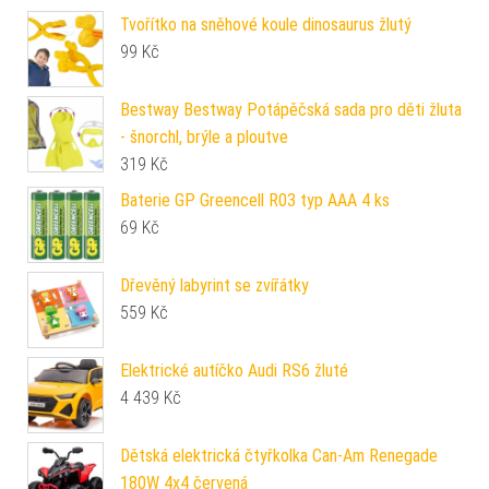
Tvořítko na sněhové koule dinosaurus žlutý
99
Kč
Bestway Bestway Potápěčská sada pro děti žluta
- šnorchl, brýle a ploutve
319
Kč
Baterie GP Greencell R03 typ AAA 4 ks
69
Kč
Dřevěný labyrint se zvířátky
559
Kč
Elektrické autíčko Audi RS6 žluté
4 439
Kč
Dětská elektrická čtyřkolka Can-Am Renegade
180W 4x4 červená