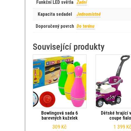
Funkční LED světla
Zadní
Kapacita sedadel
Jednomístné
Doporučený povrch
Do terénu
Související produkty
Bowlingová sada 6
Dětské hrající 
barevných kuželek
coupe fial
309
Kč
1 399
K