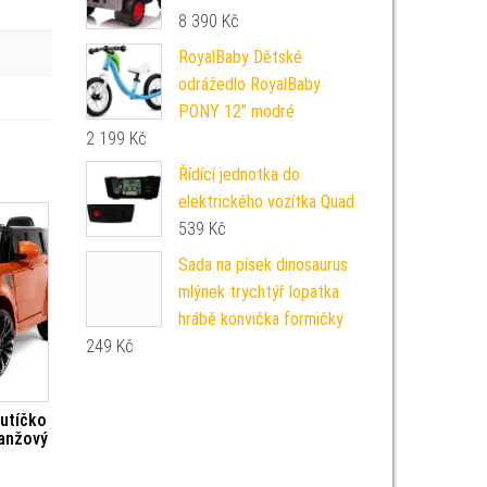
8 390
Kč
RoyalBaby Dětské
odrážedlo RoyalBaby
PONY 12" modré
2 199
Kč
Řídící jednotka do
elektrického vozítka Quad
539
Kč
Sada na písek dinosaurus
mlýnek trychtýř lopatka
hrábě konvička formičky
249
Kč
autíčko
ranžový