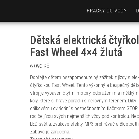
HRAČKY DO VODY
Dětská elektrická čtyřko
Fast Wheel 4×4 žlutá
6 090
Kč
Dopřejte dětem nezapomenutelný zážitek z jízdy s elek
čtyřkolkou Fast Wheel. Tento výkonný a bezpečný dět
stroj je vybaven čtyřmi motory, odpružením a měkkým
koly, které si hravě poradí i s nerovným terénem. Díky
dálkovému ovládání s bezpečnostním tlačítkem STOP 
rodiče jízdu svých nejmenších vždy pod kontrolou. Nec
LED světla, zvukové efekty, MP3 přehrávač a Bluetooth
Zábava je zaručena.