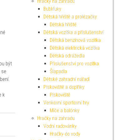
Hračky na zahradu
Bublifuky
Dětská hřiště a prolézačky
Dětská hřiště
ané
Dětská vozítka a příslušenství
Dětská benzínová vozítka
Dětská elektrická vozítka
Dětská odrážedla
ou být
Příslušenství pro vozítka
ž se
Šlapadla
bení.
Dětské zahradní nářadí
Pískoviště a doplňky
e k
Pískoviště
Venkovní sportovní hry
Míče a balónky
Hračky na zahradu
Vodní radovánky
Hračky do vody