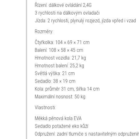
Řízení: dálkové ovládání 2,4G
3 rychlosti na dálkovým ovladači
Jízda: 2 rychlosti, plynulý rozjezd, jízda vpřed i vzad
Rozměry:
Čtyřkolka: 104 × 69 × 71 cm
Balení: 108 × 58 × 45 cm
Hmotnost vozidla: 21,7 kg
Hmotnost balení: 25,2 kg
Světlá výška: 21 cm
Sedadlo: 38 × 19 cm
Kola: průměr 31 cm, šířka 14 cm
Maximální nosnost: 50 kg
Vlastnosti:
Měkká pěnová kola EVA
Sedadlo potažené eko kůží
Odpružení: zadní tlumiče s nastavitelným odpružen