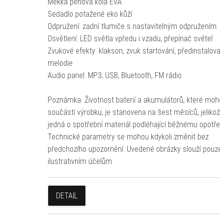
Měkká pěnová kola EVA
Sedadlo potažené eko kůží
Odpružení: zadní tlumiče s nastavitelným odpružením
Osvětlení: LED světla vpředu i vzadu, přepínač světel
Zvukové efekty: klakson, zvuk startování, předinstalov
melodie
Audio panel: MP3, USB, Bluetooth, FM rádio
Poznámka: Životnost baterií a akumulátorů, které moh
součástí výrobku, je stanovena na šest měsíců, jeliko
jedná o spotřební materiál podléhající běžnému opotře
Technické parametry se mohou kdykoli změnit bez
předchozího upozornění. Uvedené obrázky slouží pouz
ilustrativním účelům.
DETAIL