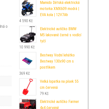
Mamido Dětská elektrická
motorka XMX609 modrá |
EVA kola | 12V7Ah
4 590
Kč
dná o
Elektrické autíčko BMW
M5 lakované černé s vodící
tyčí
10 990
Kč
Bestway Vodní lehátko
Bestway 130x90 cm s
postřikem
369
Kč
Velká lopatka na písek 55
cm červená
79
Kč
Elektrické autíčko Farmer
4x4 červené