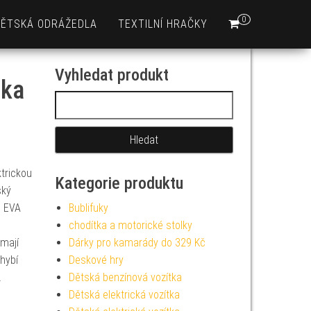
0
DĚTSKÁ ODRÁŽEDLA
TEXTILNÍ HRAČKY
Vyhledat produkt
lka
Vyhledávání
trickou
Kategorie produktu
ský
i EVA
Bublifuky
chodítka a motorické stolky
mají
Dárky pro kamarády do 329 Kč
hybí
Deskové hry
.
Dětská benzínová vozítka
Dětská elektrická vozítka