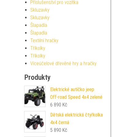
Příslušenství pro vozítka
Skluzavky
Skluzavky
Šlapadla
Šlapadla
Textilní hračky
Tříkolky
Tříkolky
Víceúčelové dřevěné hry a hračky
Produkty
Elektrické autíčko jeep
Off-road Speed 4x4 zelené
6 890
Kč
Dětská elektrická čtyřkolka
4x4 černá
5 890
Kč