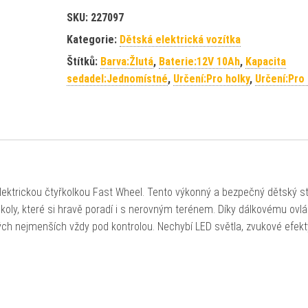
SKU:
227097
Kategorie:
Dětská elektrická vozítka
Štítků:
Barva:Žlutá
,
Baterie:12V 10Ah
,
Kapacita
sedadel:Jednomístné
,
Určení:Pro holky
,
Určení:Pro 
ektrickou čtyřkolkou Fast Wheel. Tento výkonný a bezpečný dětský str
ly, které si hravě poradí i s nerovným terénem. Díky dálkovému ovlá
ch nejmenších vždy pod kontrolou. Nechybí LED světla, zvukové efekt