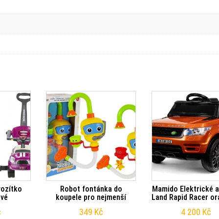
vozítko
Robot fontánka do
Mamido Elektrické 
ové
koupele pro nejmenší
Land Rapid Racer o
č
349
Kč
4 200
Kč