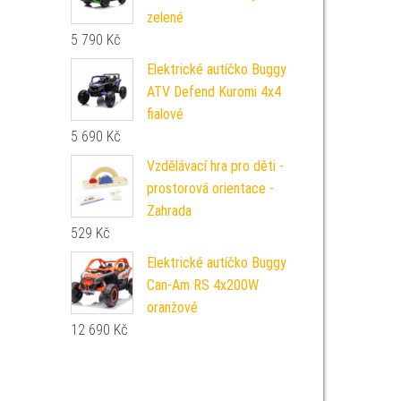
zelené
5 790
Kč
Elektrické autíčko Buggy
ATV Defend Kuromi 4x4
fialové
5 690
Kč
Vzdělávací hra pro děti -
prostorová orientace -
Zahrada
529
Kč
Elektrické autíčko Buggy
Can-Am RS 4x200W
oranžové
12 690
Kč