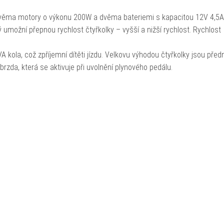
dvěma motory o výkonu 200W a dvěma bateriemi s kapacitou 12V 4,5A
 umožní přepnou rychlost čtyřkolky – vyšší a nižší rychlost. Rychlost
kola, což zpříjemní dítěti jízdu. Velkovu výhodou čtyřkolky jsou předn
rzda, která se aktivuje při uvolnění plynového pedálu.