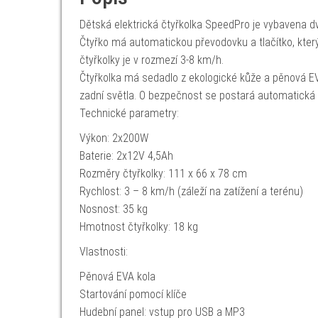
Dětská elektrická čtyřkolka SpeedPro je vybavena 
Čtyřko má automatickou převodovku a tlačítko, který
čtyřkolky je v rozmezí 3-8 km/h.
Čtyřkolka má sedadlo z ekologické kůže a pěnová EVA 
zadní světla. O bezpečnost se postará automatická b
Technické parametry:
Výkon: 2x200W
Baterie: 2x12V 4,5Ah
Rozměry čtyřkolky: 111 x 66 x 78 cm
Rychlost: 3 – 8 km/h (záleží na zatížení a terénu)
Nosnost: 35 kg
Hmotnost čtyřkolky: 18 kg
Vlastnosti:
Pěnová EVA kola
Startování pomocí klíče
Hudební panel: vstup pro USB a MP3