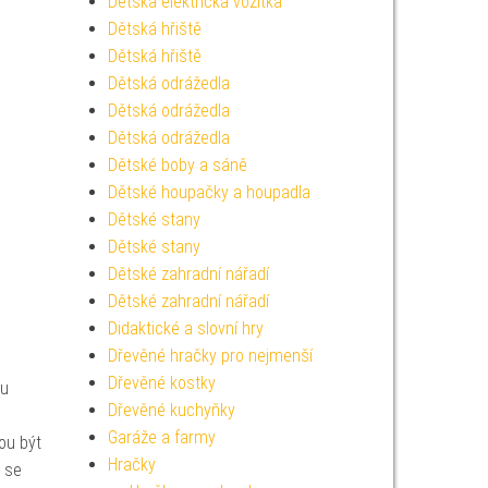
Dětská elektrická vozítka
Dětská hřiště
Dětská hřiště
Dětská odrážedla
Dětská odrážedla
Dětská odrážedla
Dětské boby a sáně
Dětské houpačky a houpadla
Dětské stany
Dětské stany
Dětské zahradní nářadí
Dětské zahradní nářadí
Didaktické a slovní hry
Dřevěné hračky pro nejmenší
Dřevěné kostky
lu
Dřevěné kuchyňky
Garáže a farmy
ou být
Hračky
ž se