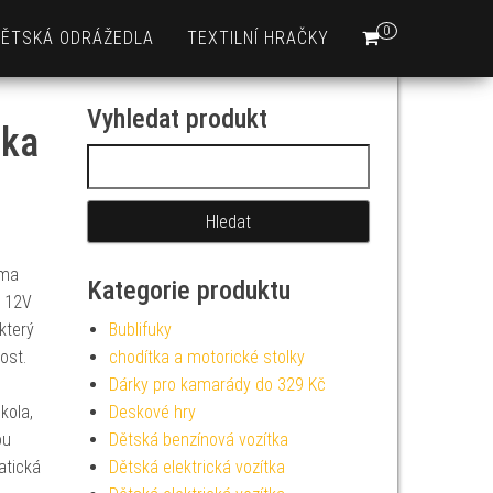
0
DĚTSKÁ ODRÁŽEDLA
TEXTILNÍ HRAČKY
Vyhledat produkt
lka
Vyhledávání
ěma
Kategorie produktu
u 12V
který
Bublifuky
ost.
chodítka a motorické stolky
Dárky pro kamarády do 329 Kč
kola,
Deskové hry
ou
Dětská benzínová vozítka
atická
Dětská elektrická vozítka