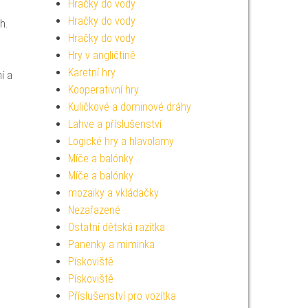
Hračky do vody
Hračky do vody
h.
Hračky do vody
Hry v angličtině
Karetní hry
í a
Kooperativní hry
Kuličkové a dominové dráhy
Lahve a příslušenství
Logické hry a hlavolamy
Míče a balónky
Míče a balónky
mozaiky a vkládačky
Nezařazené
Ostatní dětská razítka
Panenky a miminka
Pískoviště
Pískoviště
Příslušenství pro vozítka