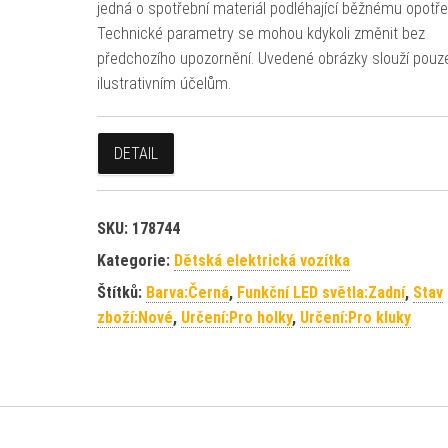
jedná o spotřební materiál podléhající běžnému opotře
Technické parametry se mohou kdykoli změnit bez
předchozího upozornění. Uvedené obrázky slouží pouz
ilustrativním účelům.
DETAIL
SKU:
178744
Kategorie:
Dětská elektrická vozítka
Štítků:
Barva:Černá
,
Funkční LED světla:Zadní
,
Stav
zboží:Nové
,
Určení:Pro holky
,
Určení:Pro kluky