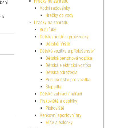
Hračky na zahradu
bení.
Vodní radovánky
Hračky do vody
e k
Hračky na zahradu
Bublifuky
Dětská hřiště a prolézačky
Dětská hřiště
Dětská vozítka a příslušenství
Dětská benzínová vozítka
Dětská elektrická vozítka
Dětská odrážedla
Příslušenství pro vozítka
Šlapadla
Dětské zahradní nářadí
Pískoviště a doplňky
Pískoviště
Venkovní sportovní hry
Míče a balónky