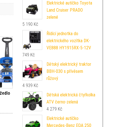
Elektrické autíčko Toyota
Land Cruiser PRADO
zelené
5 190
Kč
Řídící jednotka do
elektrického vozítka DK-
VE888 HY1915RX-5-12V
749
Kč
Dětský elektrický traktor
BBH-030 s přívěsem
růžový
4 939
Kč
ážedlo
Dětská elektrická čtyřkolka
ATV černo-zelená
4 279
Kč
Elektrické autíčko
Mercedes-Benz EQA 250