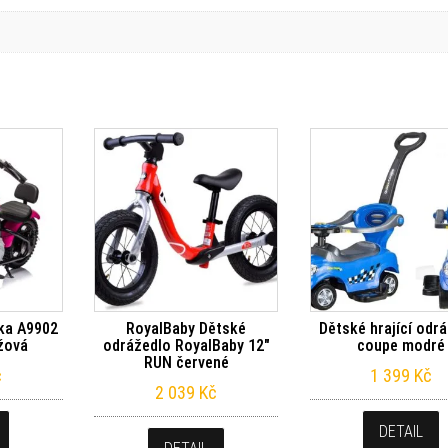
rka A9902
RoyalBaby Dětské
Dětské hrající odr
žová
odrážedlo RoyalBaby 12″
coupe modré
RUN červené
č
1 399
Kč
2 039
Kč
DETAIL