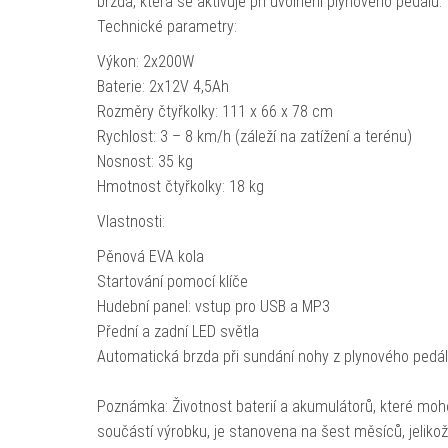
brzda, která se aktivuje při uvolnění plynového pedálu.
Technické parametry:
Výkon: 2x200W
Baterie: 2x12V 4,5Ah
Rozměry čtyřkolky: 111 x 66 x 78 cm
Rychlost: 3 – 8 km/h (záleží na zatížení a terénu)
Nosnost: 35 kg
Hmotnost čtyřkolky: 18 kg
Vlastnosti:
Pěnová EVA kola
Startování pomocí klíče
Hudební panel: vstup pro USB a MP3
Přední a zadní LED světla
Automatická brzda při sundání nohy z plynového pedá
Poznámka: Životnost baterií a akumulátorů, které moh
součástí výrobku, je stanovena na šest měsíců, jeliko