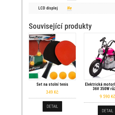
LCD displej
Ne
Související produkty
Set na stolní tenis
Elektrická moto
36V 350W rů
349
Kč
9 590
K
DETAIL
DETAIL