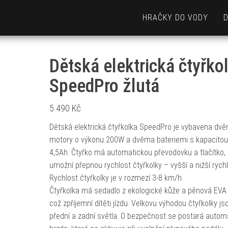
HRAČKY DO VODY
Dětská elektrická čtyřko
SpeedPro žlutá
5 490
Kč
Dětská elektrická čtyřkolka SpeedPro je vybavena dv
motory o výkonu 200W a dvěma bateriemi s kapacito
4,5Ah. Čtyřko má automatickou převodovku a tlačítko, 
umožní přepnou rychlost čtyřkolky – vyšší a nižší rychl
Rychlost čtyřkolky je v rozmezí 3-8 km/h.
Čtyřkolka má sedadlo z ekologické kůže a pěnová EVA 
což zpříjemní dítěti jízdu. Velkovu výhodou čtyřkolky js
přední a zadní světla. O bezpečnost se postará autom