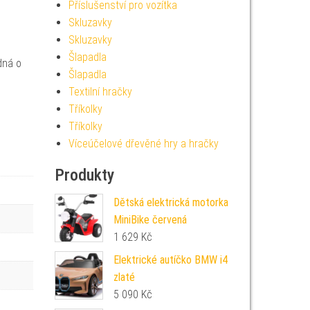
Příslušenství pro vozítka
Skluzavky
Skluzavky
Šlapadla
dná o
Šlapadla
Textilní hračky
Tříkolky
Tříkolky
Víceúčelové dřevěné hry a hračky
Produkty
Dětská elektrická motorka
MiniBike červená
1 629
Kč
Elektrické autíčko BMW i4
zlaté
5 090
Kč