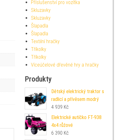
Příslušenství pro vozítka
Skluzavky
Skluzavky
Šlapadla
Šlapadla
Textilní hračky
Tříkolky
Tříkolky
Víceúčelové dřevěné hry a hračky
Produkty
Dětský elektrický traktor s
radlicí a přívěsem modrý
4 939
Kč
Elektrické autíčko FT-938
4x4 růžové
6 390
Kč