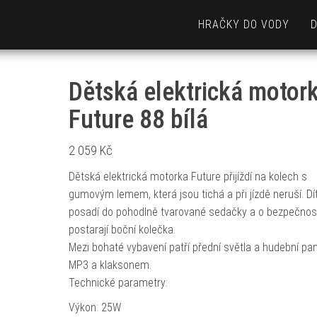
HRAČKY DO VODY
Dětská elektrická motor
Future 88 bílá
2 059
Kč
Dětská elektrická motorka Future přijíždí na kolech s
gumovým lemem, která jsou tichá a při jízdě neruší. Dí
posadí do pohodlně tvarované sedačky a o bezpečnos
postarají boční kolečka.
Mezi bohaté vybavení patří přední světla a hudební pan
MP3 a klaksonem.
Technické parametry:
Výkon: 25W