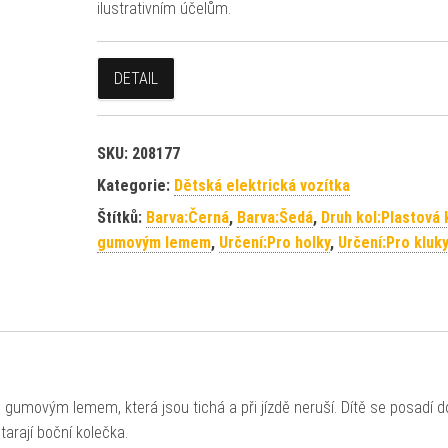
ilustrativním účelům.
DETAIL
SKU:
208177
Kategorie:
Dětská elektrická vozítka
Štítků:
Barva:Černá
,
Barva:Šedá
,
Druh kol:Plastová 
gumovým lemem
,
Určení:Pro holky
,
Určení:Pro kluk
s gumovým lemem, která jsou tichá a při jízdě neruší. Dítě se posadí d
arají boční kolečka.