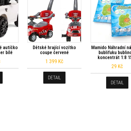
é autíčko
Dětské hrající vozítko
Mamido Náhradní ná
er bílé
coupe červené
bublifuku bublin
koncentrát 1:8 1
č
1 399
Kč
29
Kč
DETAIL
DETAIL