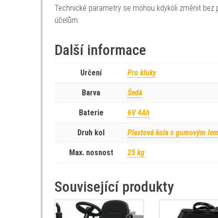
Technické parametry se mohou kdykoli změnit bez p
účelům.
Další informace
Určení
Pro kluky
Barva
Šedá
Baterie
6V 4Ah
Druh kol
Plastová kola s gumovým le
Max. nosnost
25 kg
Související produkty