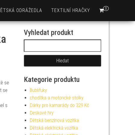
0
DĚTSKÁ ODRÁŽEDLA
TEXTILNÍ HRAČKY
Vyhledat produkt
ka
Vyhledávání
Kategorie produktu
tě se
t se
Bublifuky
chodítka a motorické stolky
el s
Dárky pro kamarády do 329 Kč
Deskové hry
Dětská benzínová vozítka
Dětská elektrická vozítka