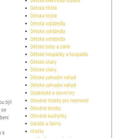
Dětská elektrická vozítka
Dětská hřiště
Dětská hřiště
Dětská odrážedla
Dětská odrážedla
Dětská odrážedla
Dětské boby a sáně
Dětské houpačky a houpadla
Dětské stany
Dětské stany
Dětské zahradní nářadí
Dětské zahradní nářadí
Didaktické a slovní hry
Dřevěné hračky pro nejmenší
ou být
Dřevěné kostky
ž se
Dřevěné kuchyňky
bení.
Garáže a farmy
Hračky
e k