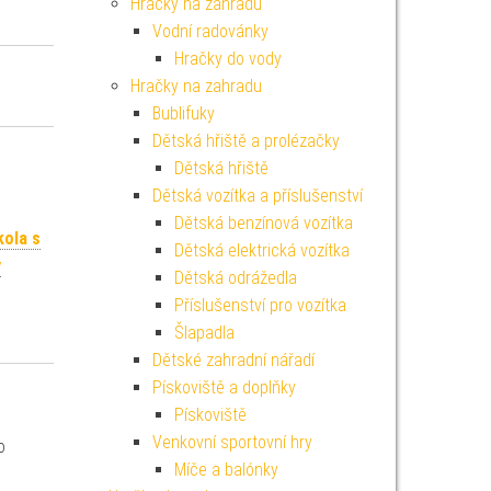
Hračky na zahradu
Vodní radovánky
Hračky do vody
Hračky na zahradu
Bublifuky
Dětská hřiště a prolézačky
Dětská hřiště
Dětská vozítka a příslušenství
Dětská benzínová vozítka
kola s
Dětská elektrická vozítka
y
Dětská odrážedla
Příslušenství pro vozítka
Šlapadla
Dětské zahradní nářadí
Pískoviště a doplňky
Pískoviště
Venkovní sportovní hry
o
Míče a balónky