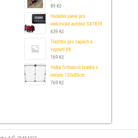
89
Kč
Hudební panel pro
elektrické autíčko SX1818
639
Kč
Tlačítko pro zapnutí a
vypnutí DK
169
Kč
Velká fotbalová branka s
míčem 120x80cm
769
Kč