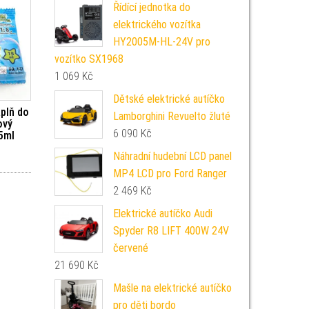
Řídící jednotka do
elektrického vozítka
HY2005M-HL-24V pro
vozítko SX1968
1 069
Kč
Dětské elektrické autíčko
plň do
Lamborghini Revuelto žluté
ový
6 090
Kč
5ml
Náhradní hudební LCD panel
MP4 LCD pro Ford Ranger
2 469
Kč
Elektrické autíčko Audi
Spyder R8 LIFT 400W 24V
červené
21 690
Kč
Mašle na elektrické autíčko
pro děti bordo