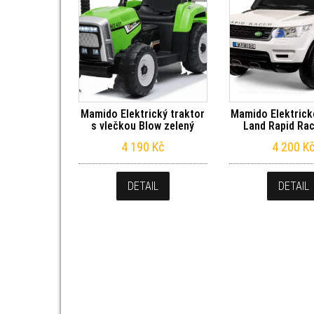
Mamido Elektrický traktor
Mamido Elektrick
s vlečkou Blow zelený
Land Rapid Rac
4 190
Kč
4 200
K
DETAIL
DETAIL