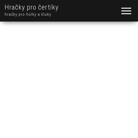
Hračky pro čertíky
hračky pro holky a kluky