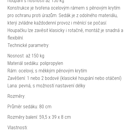
houpání s nosností až 150 kg.
Konstrukce je tvořena ocelovým rámem s pěnovým krytím
pro ochranu proti úrazům. Sedák je z odolného materiálu,
který zvládne každodenní provoz i měnící se počasí.
Houpačku lze zavěsit klasicky i rotačně, montáž je snadná a
flexibilní.
Technické parametry:
Nosnost: až 150 kg
Materiál sedáku: polipropylen
Rám: ocelový, s měkkým pěnovým krytím
Zavěšení: 1 nebo 2 bodové (klasické houpání nebo otáčení)
Lana: pevná, s možností nastavení délky
Rozměry:
Průměr sedáku: 80 cm
Rozměry balení: 59,5 x 39 x 8 cm
Vlastnosti: