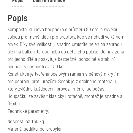
Popis
Další informace
Popis
Kompaktní kruhová houpačka o průměru 80 cm je skvělou
volbou pro menší děti i pro prostory, kde se nehodí velký herní
prvek. Díky své velikosti ji snadno umístíte nejen na zahradu,
ale i na balkon, terasu nebo do dětského pokoje. Je navržená
pro jedno dítě a poskytuje bezpečné, pohodlné a stabilní
houpání s nosností až 150 kg.
Konstrukce je tvořena ocelovým rámem s pěnovým krytím
pro ochranu proti úrazům. Sedák je z odolného materiálu,
který zvládne každodenní provoz i měnící se počasí.
Houpačku lze zavěsit klasicky i rotačně, montáž je snadná a
flexibilní.
Technické parametry:
Nosnost: až 150 kg
Materiál sedáku: polipropylen