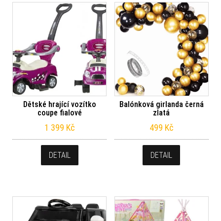
Dětské hrající vozítko
Balónková girlanda černá
coupe fialové
zlatá
1 399
Kč
499
Kč
DETAIL
DETAIL