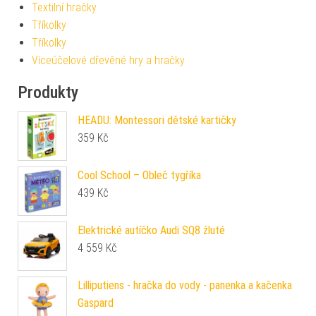
Textilní hračky
Tříkolky
Tříkolky
Víceúčelové dřevěné hry a hračky
Produkty
HEADU: Montessori dětské kartičky
359
Kč
Cool School – Obleč tygříka
439
Kč
Elektrické autíčko Audi SQ8 žluté
4 559
Kč
Lilliputiens - hračka do vody - panenka a kačenka
Gaspard