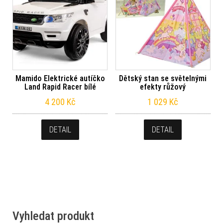
Mamido Elektrické autíčko
Dětský stan se světelnými
Land Rapid Racer bílé
efekty růžový
4 200
Kč
1 029
Kč
DETAIL
DETAIL
Vyhledat produkt