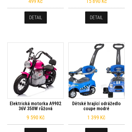
499
Kč
15 890
Kč
DETAIL
DETAIL
Elektrická motorka A9902
Dětské hrající odrážedlo
36V 350W růžová
coupe modré
9 590
Kč
1 399
Kč