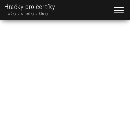
Hračky pro čertíky
hračky pro holky a kluky