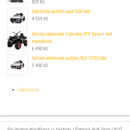
829
Kč
Elektrické autíčko Audi SQ8 bílé
4 559
Kč
Dětská elektrická čtyřkolka ATV Desert 4x4
maskáčová
6 490
Kč
Dětské elektrické autíčko RUF CTR3 bílé
5 490
Kč
Zajímavosti
Používáme WordPress (v češtině).
|
Šablona: Bulk Shop
| ACIT