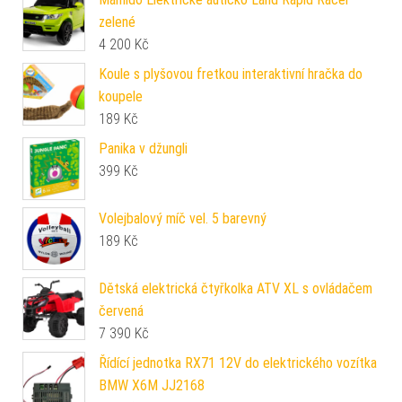
zelené
4 200
Kč
Koule s plyšovou fretkou interaktivní hračka do
koupele
189
Kč
Panika v džungli
399
Kč
Volejbalový míč vel. 5 barevný
189
Kč
Dětská elektrická čtyřkolka ATV XL s ovládačem
červená
7 390
Kč
Řídící jednotka RX71 12V do elektrického vozítka
BMW X6M JJ2168