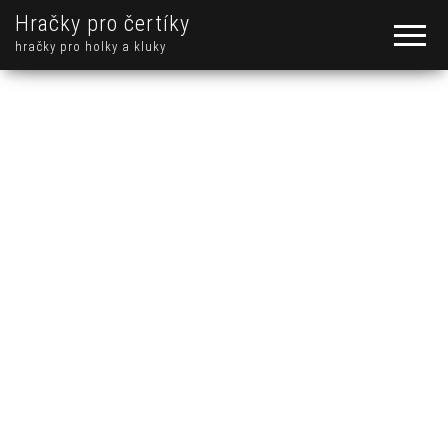
Hračky pro čertíky
hračky pro holky a kluky