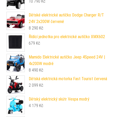
10 790
Kč
Dětské elektrické autíčko Dodge Charger R/T
24V 2x200W červené
8 290
Kč
Řídící jednotka pro elektrické autíčko XMX602
679
Kč
Mamido Elektrické autíčko Jeep 4Speed 24V |
4x200W modré
8 490
Kč
Dětská elektrická motorka Fast Tourist červená
2 099
Kč
Dětský elektrický skútr Vespa modrý
4 179
Kč