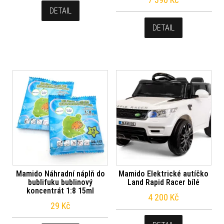
DETAIL
DETAIL
Mamido Náhradní náplň do
Mamido Elektrické autíčko
bublifuku bublinový
Land Rapid Racer bílé
koncentrát 1:8 15ml
4 200
Kč
29
Kč