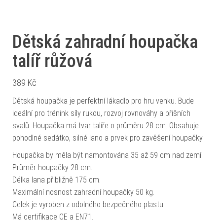
Dětská zahradní houpačka
talíř růžová
389
Kč
Dětská houpačka je perfektní lákadlo pro hru venku. Bude
ideální pro trénink síly rukou, rozvoj rovnováhy a břišních
svalů. Houpačka má tvar talíře o průměru 28 cm. Obsahuje
pohodlné sedátko, silné lano a prvek pro zavěšení houpačky.
Houpačka by měla být namontována 35 až 59 cm nad zemí.
Průměr houpačky 28 cm.
Délka lana přibližně 175 cm.
Maximální nosnost zahradní houpačky 50 kg.
Celek je vyroben z odolného bezpečného plastu.
Má certifikace CE a EN71.