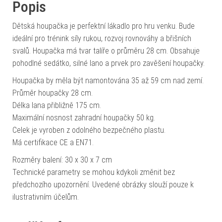
Popis
Dětská houpačka je perfektní lákadlo pro hru venku. Bude
ideální pro trénink síly rukou, rozvoj rovnováhy a břišních
svalů. Houpačka má tvar talíře o průměru 28 cm. Obsahuje
pohodlné sedátko, silné lano a prvek pro zavěšení houpačky.
Houpačka by měla být namontována 35 až 59 cm nad zemí.
Průměr houpačky 28 cm.
Délka lana přibližně 175 cm.
Maximální nosnost zahradní houpačky 50 kg.
Celek je vyroben z odolného bezpečného plastu.
Má certifikace CE a EN71.
Rozměry balení: 30 x 30 x 7 cm
Technické parametry se mohou kdykoli změnit bez
předchozího upozornění. Uvedené obrázky slouží pouze k
ilustrativním účelům.