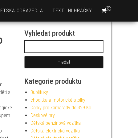
0
DĚTSKÁ ODRÁŽEDLA
TEXTILNÍ HRAČKY
Vyhledat produkt
o
Vyhledávání
Kategorie produktu
en
děti s
Bublifuky
chodítka a motorické stolky
ogické
Dárky pro kamarády do 329 Kč
tupem
Deskové hry
Dětská benzínová vozítka
o
Dětská elektrická vozítka