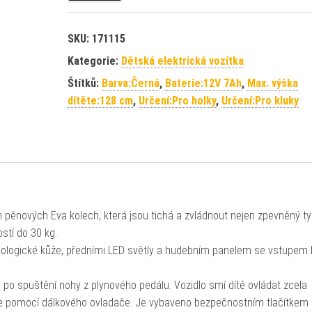
SKU:
171115
Kategorie:
Dětská elektrická vozítka
Štítků:
Barva:Černá
,
Baterie:12V 7Ah
,
Max. výška
dítěte:128 cm
,
Určení:Pro holky
,
Určení:Pro kluky
h pěnových Eva kolech, která jsou tichá a zvládnout nejen zpevněný t
stí do 30 kg.
kologické kůže, předními LED světly a hudebním panelem se vstupem
d po spuštění nohy z plynového pedálu. Vozidlo smí dítě ovládat zcela
e pomocí dálkového ovladače. Je vybaveno bezpečnostním tlačítkem 