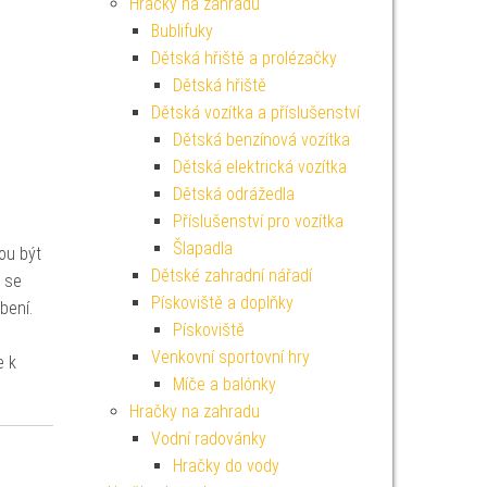
Hračky na zahradu
Bublifuky
Dětská hřiště a prolézačky
Dětská hřiště
Dětská vozítka a příslušenství
Dětská benzínová vozítka
Dětská elektrická vozítka
Dětská odrážedla
Příslušenství pro vozítka
Šlapadla
ou být
Dětské zahradní nářadí
ž se
Pískoviště a doplňky
bení.
Pískoviště
Venkovní sportovní hry
e k
Míče a balónky
Hračky na zahradu
Vodní radovánky
Hračky do vody