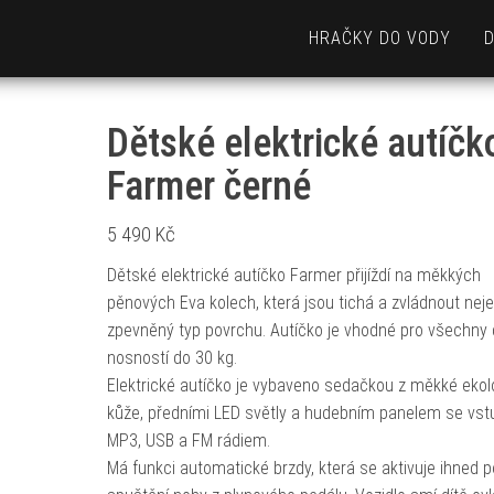
HRAČKY DO VODY
Dětské elektrické autíčk
Farmer černé
5 490
Kč
Dětské elektrické autíčko Farmer přijíždí na měkkých
pěnových Eva kolech, která jsou tichá a zvládnout nej
zpevněný typ povrchu. Autíčko je vhodné pro všechny 
nosností do 30 kg.
Elektrické autíčko je vybaveno sedačkou z měkké ekol
kůže, předními LED světly a hudebním panelem se vs
MP3, USB a FM rádiem.
Má funkci automatické brzdy, která se aktivuje ihned p