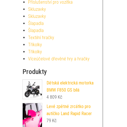
Příslušenství pro vozítka
Skluzavky
Skluzavky
Šlapadla
Šlapadla
Textilní hračky
Tříkolky
Tříkolky
Víceúčelové dřevěné hry a hračky
Produkty
Dětská elektrická motorka
BMW F850 GS bílá
4 809
Kč
Levé zpětné zrcátko pro
autíčko Land Rapid Racer
79
Kč