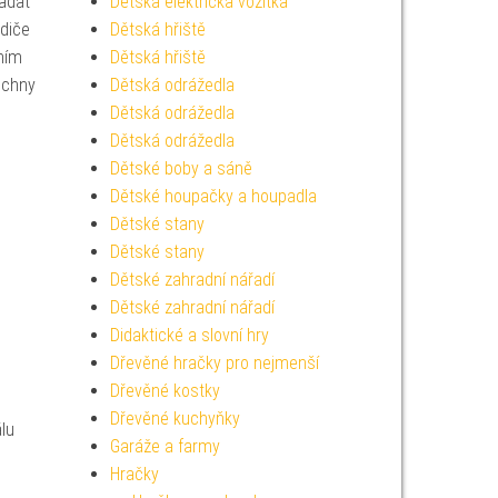
ládat
Dětská elektrická vozítka
diče
Dětská hřiště
ním
Dětská hřiště
echny
Dětská odrážedla
Dětská odrážedla
Dětská odrážedla
Dětské boby a sáně
Dětské houpačky a houpadla
Dětské stany
Dětské stany
Dětské zahradní nářadí
Dětské zahradní nářadí
Didaktické a slovní hry
Dřevěné hračky pro nejmenší
Dřevěné kostky
Dřevěné kuchyňky
lu
Garáže a farmy
Hračky