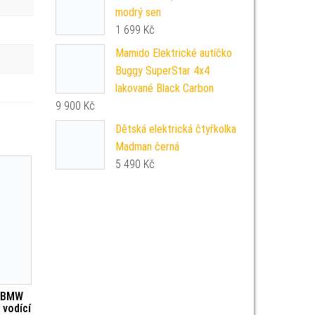
modrý sen
1 699
Kč
Mamido Elektrické autíčko
Buggy SuperStar 4x4
lakované Black Carbon
9 900
Kč
Dětská elektrická čtyřkolka
Madman černá
5 490
Kč
o BMW
 vodící