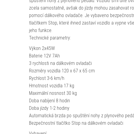
spuštění nohy z plynového pedálu. Vozidlo smí dítě ov
zcela samostatně, avšak do jízdy mohou zasahovat ro
pomocí dálkového ovladače. Je vybaveno bezpečnost
tlačítkem Stop, které ihned zastaví vozidlo a vypne vš
jeho funkce.
Technické parametry:
Výkon 2x45W
Baterie 12V 7Ah
3 rychlosti na dálkovém ovladači
Rozměry vozidla 120 x 67 x 65 cm
Rychlost 3-6 km/h
Hmotnost vozidla 17 kg
Maximální nosnost 30 kg
Doba nabíjení 8 hodin
Doba jízdy 1-2 hodiny
Automatická brzda po spuštění nohy z plynového pedá
Bezpečnostní tlačítko Stop na dálkovém ovladači
Vybavení: