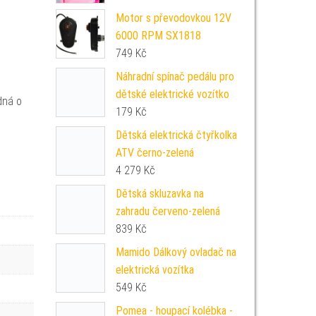
Motor s převodovkou 12V
6000 RPM SX1818
749
Kč
Náhradní spínač pedálu pro
dětské elektrické vozítko
dná o
179
Kč
Dětská elektrická čtyřkolka
ATV černo-zelená
4 279
Kč
Dětská skluzavka na
zahradu červeno-zelená
839
Kč
Mamido Dálkový ovladač na
elektrická vozítka
549
Kč
Pomea - houpací kolébka -