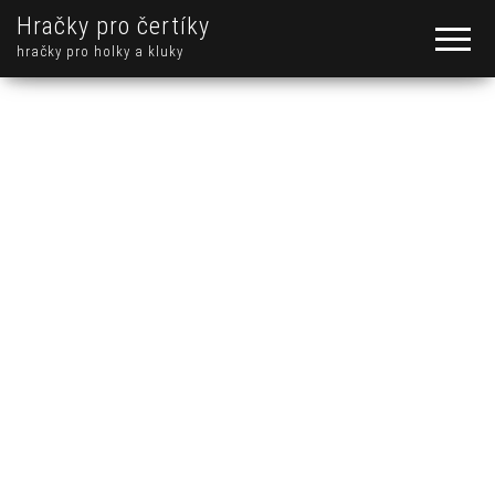
Hračky pro čertíky
hračky pro holky a kluky