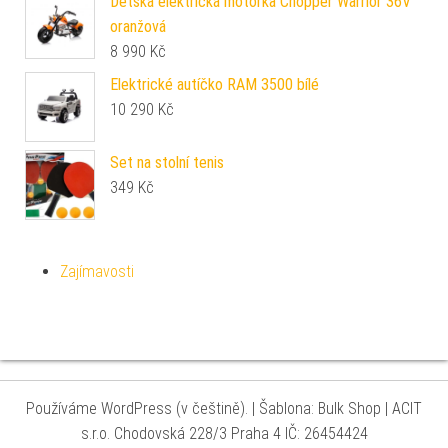
Dětská elektrická motorka Chopper Warrior 36V
oranžová
8 990
Kč
Elektrické autíčko RAM 3500 bílé
10 290
Kč
Set na stolní tenis
349
Kč
Zajímavosti
Používáme WordPress (v češtině).
|
Šablona: Bulk Shop
| ACIT
s.r.o. Chodovská 228/3 Praha 4 IČ: 26454424