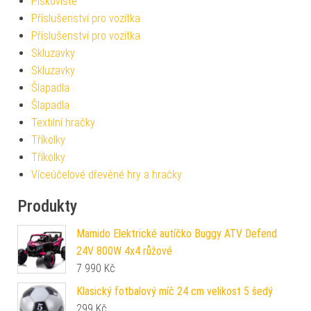
Pískoviště
Příslušenství pro vozítka
Příslušenství pro vozítka
Skluzavky
Skluzavky
Šlapadla
Šlapadla
Textilní hračky
Tříkolky
Tříkolky
Víceúčelové dřevěné hry a hračky
Produkty
Mamido Elektrické autíčko Buggy ATV Defend
24V 800W 4x4 růžové
7 990
Kč
Klasický fotbalový míč 24 cm velikost 5 šedý
299
Kč