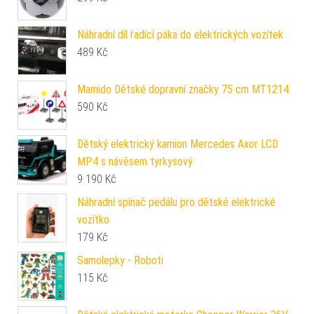
Náhradní díl řadící páka do elektrických vozítek
489
Kč
Mamido Dětské dopravní značky 75 cm MT1214
590
Kč
Dětský elektrický kamion Mercedes Axor LCD
MP4 s návěsem tyrkysový
9 190
Kč
Náhradní spínač pedálu pro dětské elektrické
vozítko
179
Kč
Samolepky - Roboti
115
Kč