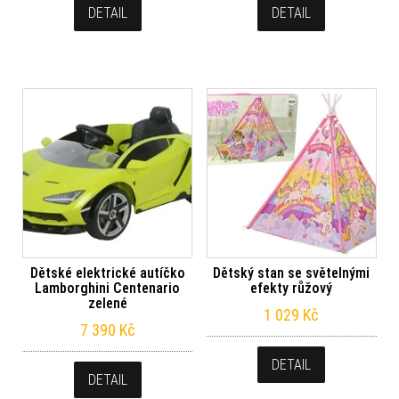
DETAIL
DETAIL
Dětské elektrické autíčko
Dětský stan se světelnými
Lamborghini Centenario
efekty růžový
zelené
1 029
Kč
7 390
Kč
DETAIL
DETAIL