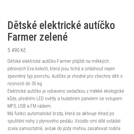
Dětské elektrické autíčko
Farmer zelené
5 490
Kč
Dětské elektrické autíčko Farmer přijíždí na měkkých
pěnových Eva kolech, která jsou tichá a zvládnout nejen
zpevněný typ povrchu. Autíčko je vhodné pro všechny děti s
nosností do 30 kg.
Elektrické autíčko je vybaveno sedačkou z měkké ekologické
kůže, předními LED světly a hudebním panelem se vstupem
MP3, USB a FM rádiem.
Má funkci automatické brzdy, která se aktivuje ihned po
spuštění nohy z plynového pedálu. Vozidlo smí dítě ovládat
zcela samostatně, avšak do jízdy mohou zasahovat rodiče