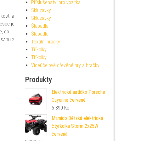
Příslušenství pro vozítka
Skluzavky
kostí a
Skluzavky
esce je
Šlapadla
e, co
Šlapadla
bsahuje
Textilní hračky
Tříkolky
Tříkolky
Víceúčelové dřevěné hry a hračky
Produkty
Elektrické autíčko Porsche
Cayenne červené
5 390
Kč
Mamido Dětská elektrická
čtyřkolka Storm 2x25W
červená