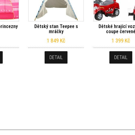
princezny
Dětský stan Teepee s
Dětské hrající vo
mráčky
coupe červen
1 849
Kč
1 399
Kč
DETAIL
DETAIL