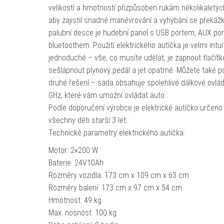
velikostí a hmotností přizpůsoben rukám několikaletých
aby zajistil snadné manévrování a vyhýbání se překáž
palubní desce je hudební panel s USB portem, AUX po
bluetoothem. Použití elektrického autíčka je velmi intuit
jednoduché – vše, co musíte udělat, je zapnout tlačítk
sešlápnout plynový pedál a jet opatrně. Můžete také p
druhé řešení – sada obsahuje spolehlivé dálkové ovlád
GHz, které vám umožní ovládat auto.
Podle doporučení výrobce je elektrické autíčko určeno
všechny děti starší 3 let.
Technické parametry elektrického autíčka:
Motor: 2×200 W
Baterie: 24V10Ah
Rozměry vozidla: 173 cm x 109 cm x 63 cm
Rozměry balení: 173 cm x 97 cm x 54 cm
Hmotnost: 49 kg
Max. nosnost: 100 kg