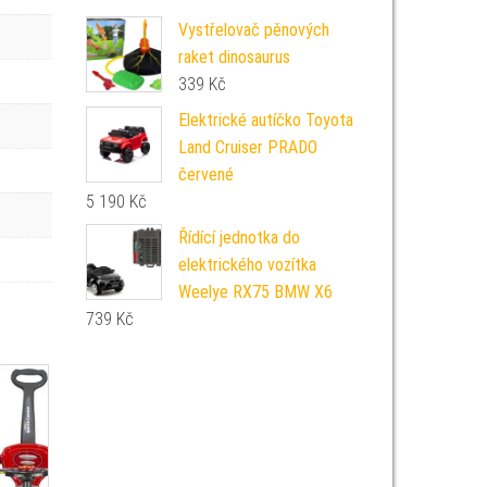
Vystřelovač pěnových
raket dinosaurus
339
Kč
Elektrické autíčko Toyota
Land Cruiser PRADO
červené
5 190
Kč
Řídící jednotka do
elektrického vozítka
Weelye RX75 BMW X6
739
Kč