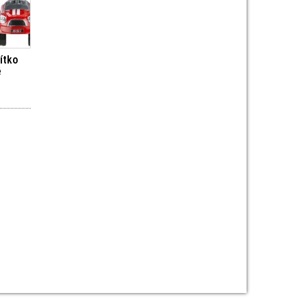
zítko
é