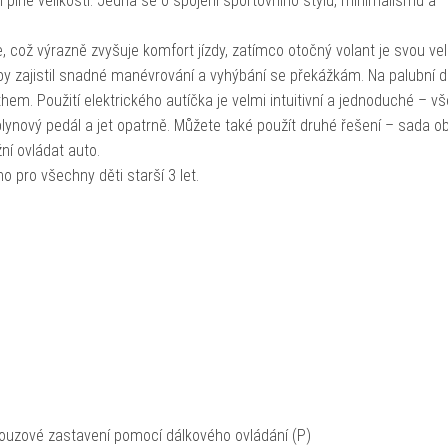
m plné velikosti. Jedná se o spojení sportovního stylu, minimalismu a
což výrazně zvyšuje komfort jízdy, zatímco otočný volant je svou veli
by zajistil snadné manévrování a vyhýbání se překážkám. Na palubní d
m. Použití elektrického autíčka je velmi intuitivní a jednoduché – vš
 plynový pedál a jet opatrně. Můžete také použít druhé řešení – sada o
ní ovládat auto.
o pro všechny děti starší 3 let.
Nouzové zastavení pomocí dálkového ovládání (P)