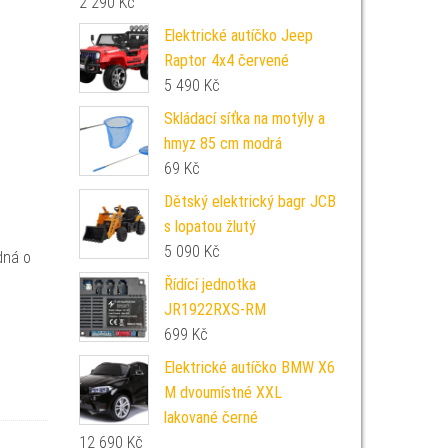
2 290
Kč
Elektrické autíčko Jeep
Raptor 4x4 červené
5 490
Kč
Skládací síťka na motýly a
hmyz 85 cm modrá
69
Kč
Dětský elektrický bagr JCB
s lopatou žlutý
5 090
Kč
dná o
Řídící jednotka
JR1922RXS-RM
699
Kč
Elektrické autíčko BMW X6
M dvoumístné XXL
lakované černé
12 690
Kč