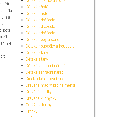
Dětská elektrická vozítka
 dětí,
Dětská hřiště
kám. Na
Dětská hřiště
rtem a
Dětská odrážedla
ivní a
Dětská odrážedla
o, poté
Dětská odrážedla
oužít
Dětské boby a sáně
ání 2,4
Dětské houpačky a houpadla
Dětské stany
 pro
Dětské stany
Dětské zahradní nářadí
Dětské zahradní nářadí
Didaktické a slovní hry
Dřevěné hračky pro nejmenší
Dřevěné kostky
Dřevěné kuchyňky
Garáže a farmy
Hračky