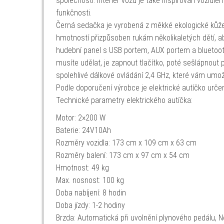
společnosti. Interiér vozu je také inspirován vozidle
funkčnosti.
Černá sedačka je vyrobená z měkké ekologické kůže, 
hmotností přizpůsoben rukám několikaletých dětí, a
hudební panel s USB portem, AUX portem a bluetoothe
musíte udělat, je zapnout tlačítko, poté sešlápnout
spolehlivé dálkové ovládání 2,4 GHz, které vám umož
Podle doporučení výrobce je elektrické autíčko určen
Technické parametry elektrického autíčka:
Motor: 2×200 W
Baterie: 24V10Ah
Rozměry vozidla: 173 cm x 109 cm x 63 cm
Rozměry balení: 173 cm x 97 cm x 54 cm
Hmotnost: 49 kg
Max. nosnost: 100 kg
Doba nabíjení: 8 hodin
Doba jízdy: 1-2 hodiny
Brzda: Automatická při uvolnění plynového pedálu, 