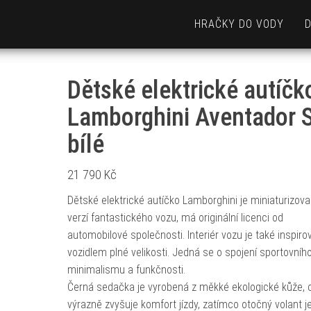
HRAČKY DO VODY
Dětské elektrické autíčk
Lamborghini Aventador 
bílé
21 790
Kč
Dětské elektrické autíčko Lamborghini je miniaturizov
verzí fantastického vozu, má originální licenci od
automobilové společnosti. Interiér vozu je také inspiro
vozidlem plné velikosti. Jedná se o spojení sportovního
minimalismu a funkčnosti.
Černá sedačka je vyrobená z měkké ekologické kůže, 
výrazně zvyšuje komfort jízdy, zatímco otočný volant j