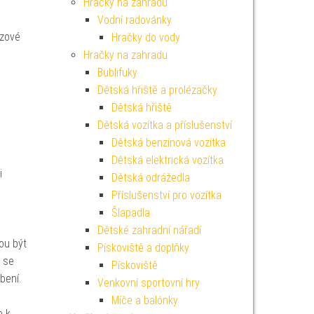
Hračky na zahradu
Vodní radovánky
uzové
Hračky do vody
Hračky na zahradu
Bublifuky
Dětská hřiště a prolézačky
Dětská hřiště
Dětská vozítka a příslušenství
Dětská benzínová vozítka
Dětská elektrická vozítka
i
Dětská odrážedla
Příslušenství pro vozítka
Šlapadla
Dětské zahradní nářadí
ou být
Pískoviště a doplňky
ž se
Pískoviště
bení.
Venkovní sportovní hry
Míče a balónky
e k