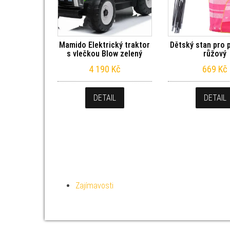
Mamido Elektrický traktor
Dětský stan pro 
s vlečkou Blow zelený
růžový
4 190
Kč
669
Kč
DETAIL
DETAIL
Zajímavosti