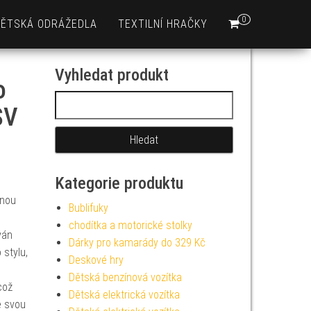
0
DĚTSKÁ ODRÁŽEDLA
TEXTILNÍ HRAČKY
Vyhledat produkt
o
Vyhledávání
SV
Kategorie produktu
anou
Bublifuky
chodítka a motorické stolky
ván
Dárky pro kamarády do 329 Kč
 stylu,
Deskové hry
Dětská benzínová vozítka
což
Dětská elektrická vozítka
e svou