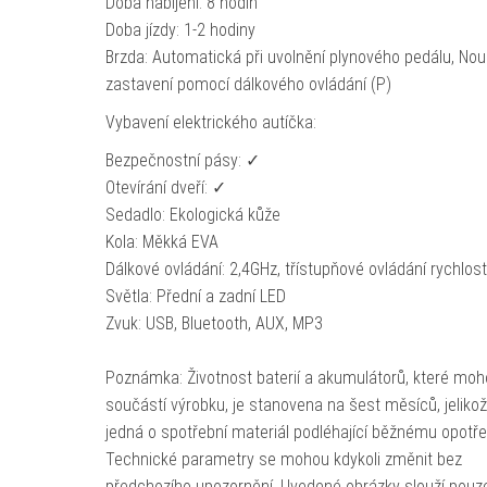
Doba nabíjení: 8 hodin
Doba jízdy: 1-2 hodiny
Brzda: Automatická při uvolnění plynového pedálu, No
zastavení pomocí dálkového ovládání (P)
Vybavení elektrického autíčka:
Bezpečnostní pásy: ✓
Otevírání dveří: ✓
Sedadlo: Ekologická kůže
Kola: Měkká EVA
Dálkové ovládání: 2,4GHz, třístupňové ovládání rychlost
Světla: Přední a zadní LED
Zvuk: USB, Bluetooth, AUX, MP3
Poznámka: Životnost baterií a akumulátorů, které moh
součástí výrobku, je stanovena na šest měsíců, jeliko
jedná o spotřební materiál podléhající běžnému opotře
Technické parametry se mohou kdykoli změnit bez
předchozího upozornění. Uvedené obrázky slouží pouz