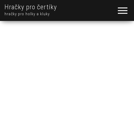
Hračky pro čertíky
hračky pro holky a kluky