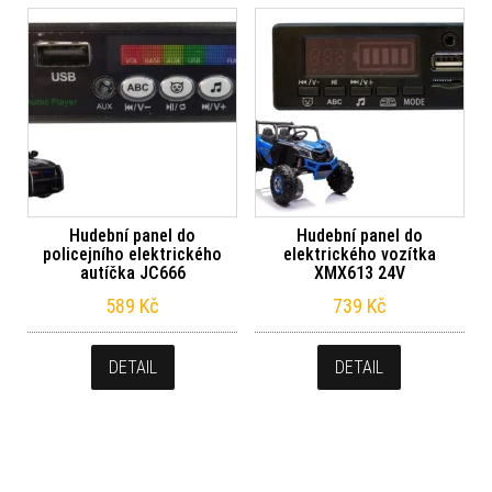
Hudební panel do
Hudební panel do
policejního elektrického
elektrického vozítka
autíčka JC666
XMX613 24V
589
Kč
739
Kč
DETAIL
DETAIL