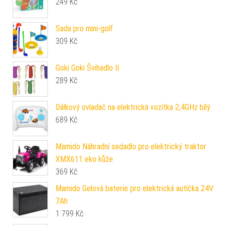
249
Kč
Sada pro mini-golf
309
Kč
Goki Goki Švihadlo II
289
Kč
Dálkový ovladač na elektrická vozítka 2,4GHz bílý
689
Kč
Mamido Náhradní sedadlo pro elektrický traktor
XMX611 eko kůže
369
Kč
Mamido Gelová baterie pro elektrická autíčka 24V
7Ah
1 799
Kč