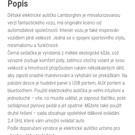
Popis
Dětské elektrické autíčko Lamborghini je miniaturizovanou
verzí fantastického vozu, má originální licenci od
automobilové společnosti. Interiér vozu je také inspirován
vozidlem plné velikosti. Jedná se o spojení sportovního stylu,
minimalismu a funkčnosti.
Černá sedačka je vyrobená z měkké ekologické kůže, což
výrazně zvyšuje komfort jízdy, zatímco otočný volant je svou
velikostí a hmotností přizpůsoben rukám několikaletých dětí,
aby zajistil snadné manévrování a vyhýbání se překážkám. Na
palubní desce je hudební panel s USB portem, AUX portem a
bluetoothem. Použití elektrického autíčka je velmi intuitivní a
jednoduché – vše, co musíte udělat, je zapnout tlačítko, poté
sešlápnout plynový pedál a jet opatrně. Můžete také použít
druhé řešení – sada obsahuje spolehlivé dálkové ovládání
2,4 GHz, které vám umožní ovládat auto.
Podle doporučení výrobce je elektrické autíčko určeno pro