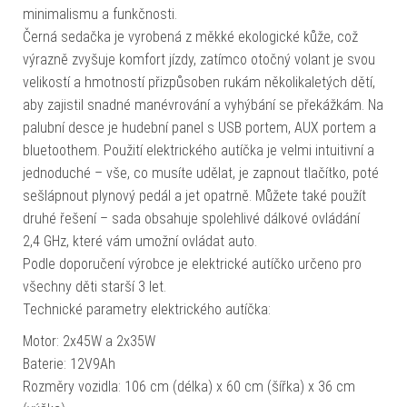
minimalismu a funkčnosti.
Černá sedačka je vyrobená z měkké ekologické kůže, což
výrazně zvyšuje komfort jízdy, zatímco otočný volant je svou
velikostí a hmotností přizpůsoben rukám několikaletých dětí,
aby zajistil snadné manévrování a vyhýbání se překážkám. Na
palubní desce je hudební panel s USB portem, AUX portem a
bluetoothem. Použití elektrického autíčka je velmi intuitivní a
jednoduché – vše, co musíte udělat, je zapnout tlačítko, poté
sešlápnout plynový pedál a jet opatrně. Můžete také použít
druhé řešení – sada obsahuje spolehlivé dálkové ovládání
2,4 GHz, které vám umožní ovládat auto.
Podle doporučení výrobce je elektrické autíčko určeno pro
všechny děti starší 3 let.
Technické parametry elektrického autíčka:
Motor: 2x45W a 2x35W
Baterie: 12V9Ah
Rozměry vozidla: 106 cm (délka) x 60 cm (šířka) x 36 cm