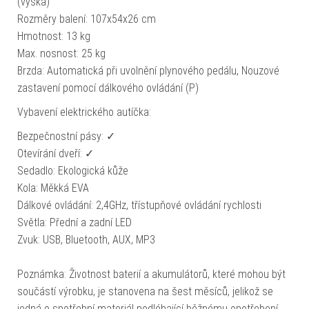
(výška)
Rozměry balení: 107x54x26 cm
Hmotnost: 13 kg
Max. nosnost: 25 kg
Brzda: Automatická při uvolnění plynového pedálu, Nouzové
zastavení pomocí dálkového ovládání (P)
Vybavení elektrického autíčka:
Bezpečnostní pásy: ✓
Otevírání dveří: ✓
Sedadlo: Ekologická kůže
Kola: Měkká EVA
Dálkové ovládání: 2,4GHz, třístupňové ovládání rychlosti
Světla: Přední a zadní LED
Zvuk: USB, Bluetooth, AUX, MP3
Poznámka: Životnost baterií a akumulátorů, které mohou být
součástí výrobku, je stanovena na šest měsíců, jelikož se
jedná o spotřební materiál podléhající běžnému opotřebení.