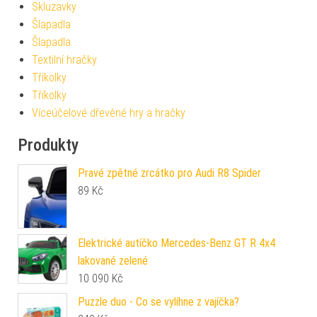
Skluzavky
Šlapadla
Šlapadla
Textilní hračky
Tříkolky
Tříkolky
Víceúčelové dřevěné hry a hračky
Produkty
Pravé zpětné zrcátko pro Audi R8 Spider
89
Kč
Elektrické autíčko Mercedes-Benz GT R 4x4
lakované zelené
10 090
Kč
Puzzle duo - Co se vylíhne z vajíčka?