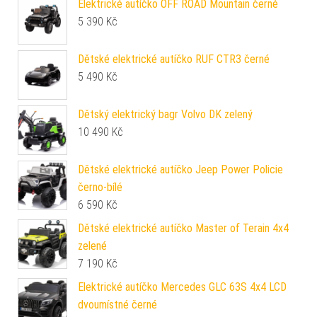
Elektrické autíčko OFF ROAD Mountain černé
5 390
Kč
Dětské elektrické autíčko RUF CTR3 černé
5 490
Kč
Dětský elektrický bagr Volvo DK zelený
10 490
Kč
Dětské elektrické autíčko Jeep Power Policie
černo-bílé
6 590
Kč
Dětské elektrické autíčko Master of Terain 4x4
zelené
7 190
Kč
Elektrické autíčko Mercedes GLC 63S 4x4 LCD
dvoumístné černé