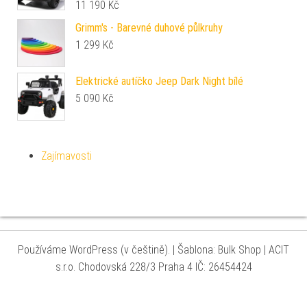
11 190
Kč
Grimm's - Barevné duhové půlkruhy
1 299
Kč
Elektrické autíčko Jeep Dark Night bílé
5 090
Kč
Zajímavosti
Používáme WordPress (v češtině).
|
Šablona: Bulk Shop
| ACIT
s.r.o. Chodovská 228/3 Praha 4 IČ: 26454424