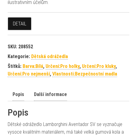
ilustrativním účelům.
DETAIL
SKU:
208552
Kategorie:
Dětská odrážedla
Štítků:
Barva:Bílá
,
Určení:Pro holky
,
Určení:Pro kluky
,
Určení:Pro nejmenší
,
Vlastnosti:Bezpečnostní madla
Popis
Další informace
Popis
Dětské odrážedlo Lamborghini Aventador SV se vyznačuje
vysoce kvalitním materiálem, má také velká gumová kola a