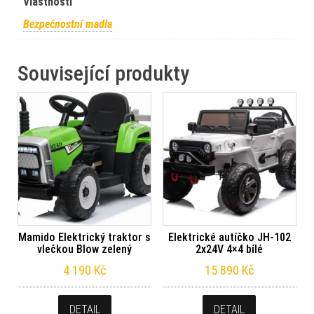
Vlastnosti
Bezpečnostní madla
Související produkty
Mamido Elektrický traktor s
Elektrické autíčko JH-102
vlečkou Blow zelený
2x24V 4×4 bílé
4 190
Kč
15 890
Kč
DETAIL
DETAIL