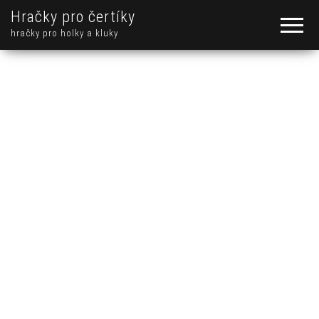
Hračky pro čertíky
hračky pro holky a kluky