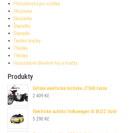
Příslušenství pro vozítka
Skluzavky
Skluzavky
Šlapadla
Šlapadla
Textilní hračky
Tříkolky
Tříkolky
Víceúčelové dřevěné hry a hračky
Produkty
Dětská elektrická motorka JT568 černá
2 409
Kč
Elektrické autíčko Volkswagen ID BUZZ žluté
5 290
Kč