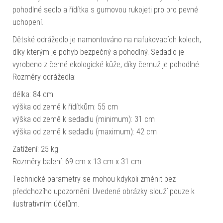
pohodlné sedlo a řídítka s gumovou rukojeti pro pro pevné
uchopení.
Dětské odrážedlo je namontováno na nafukovacích kolech,
díky kterým je pohyb bezpečný a pohodlný. Sedadlo je
vyrobeno z černé ekologické kůže, díky čemuž je pohodlné.
Rozměry odrážedla:
délka: 84 cm
výška od země k řídítkům: 55 cm
výška od země k sedadlu (minimum): 31 cm
výška od země k sedadlu (maximum): 42 cm
Zatížení: 25 kg
Rozměry balení: 69 cm x 13 cm x 31 cm
Technické parametry se mohou kdykoli změnit bez
předchozího upozornění. Uvedené obrázky slouží pouze k
ilustrativním účelům.