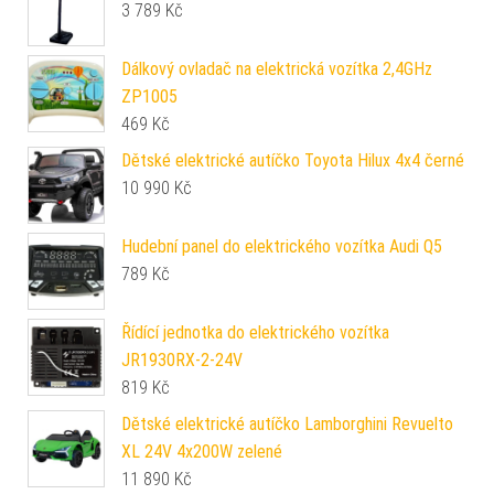
3 789
Kč
Dálkový ovladač na elektrická vozítka 2,4GHz
ZP1005
469
Kč
Dětské elektrické autíčko Toyota Hilux 4x4 černé
10 990
Kč
Hudební panel do elektrického vozítka Audi Q5
789
Kč
Řídící jednotka do elektrického vozítka
JR1930RX-2-24V
819
Kč
Dětské elektrické autíčko Lamborghini Revuelto
XL 24V 4x200W zelené
11 890
Kč