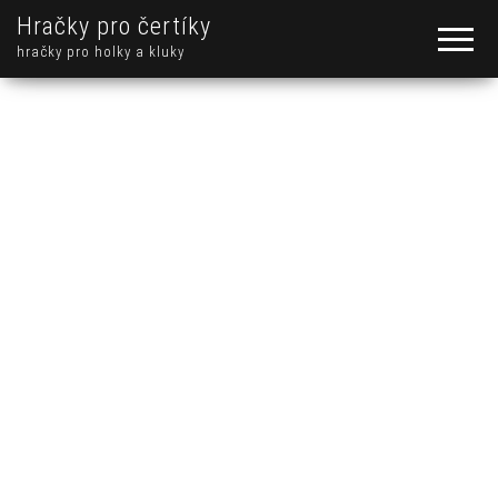
Hračky pro čertíky
hračky pro holky a kluky