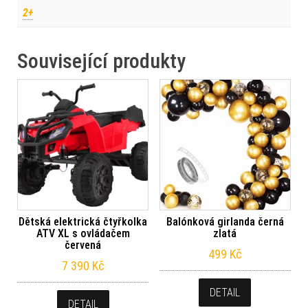
2+
Související produkty
Dětská elektrická čtyřkolka
Balónková girlanda černá
ATV XL s ovládačem
zlatá
červená
499
Kč
7 390
Kč
DETAIL
DETAIL