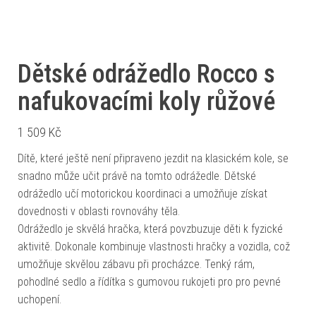
Dětské odrážedlo Rocco s
nafukovacími koly růžové
1 509
Kč
Dítě, které ještě není připraveno jezdit na klasickém kole, se
snadno může učit právě na tomto odrážedle. Dětské
odrážedlo učí motorickou koordinaci a umožňuje získat
dovednosti v oblasti rovnováhy těla.
Odrážedlo je skvělá hračka, která povzbuzuje děti k fyzické
aktivitě. Dokonale kombinuje vlastnosti hračky a vozidla, což
umožňuje skvělou zábavu při procházce. Tenký rám,
pohodlné sedlo a řídítka s gumovou rukojeti pro pro pevné
uchopení.