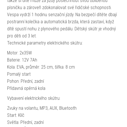
takže si dítě může za jízdy poslechnout svou oblíbenou
písničku a zároveň zdokonalovat své řidičské schopnosti.
Vespa vydrží 1 hodinu senzační jízdy. Na bezpečí dítěte dbají
postranní kolečka a automatická brzda, která zastaví, když
dítě spustí nohu z plynového pedálu. Dětský skútr je vhodný
pro děti od 3 let.
Technické parametry elektrického skútru:
Motor: 2x35W
Baterie: 12V 7Ah
Kola: EVA, průměr: 25 cm, šířka: 8 cm
Pomalý start
Pohon: Přední, zadní
Přídavná opěrná kola
Vybavení elektrického skútru:
Zvuky na volantu, MP3, AUX, Bluetooth
Start: Klíč
Světla: Přední, zadní