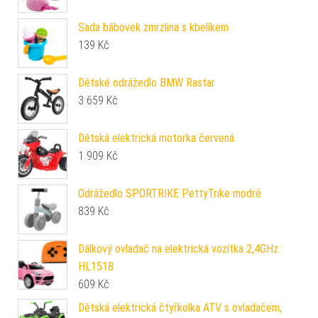
Sada bábovek zmrzlina s kbelíkem
139
Kč
Dětské odrážedlo BMW Rastar
3 659
Kč
Dětská elektrická motorka červená
1 909
Kč
Odrážedlo SPORTRIKE PettyTrike modré
839
Kč
Dálkový ovladač na elektrická vozítka 2,4GHz
HL1518
609
Kč
Dětská elektrická čtyřkolka ATV s ovladačem,