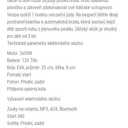
takže si dítě může za jízdy poslechnout svou oblíbenou
písničku a zároveň zdokonalovat své řidičské schopnosti.
Vespa vydrží 1 hodinu senzační jízdy. Na bezpečí dítěte dbají
postranní kolečka a automatická brzda, která zastaví, když
dítě spustí nohu z plynového pedálu. Dětský skútr je vhodný
pro děti od 3 let.
Technické parametry elektrického skútru:
Motor: 2x35W
Baterie: 12V 7Ah
Kola: EVA, průměr: 25 cm, šířka: 8 cm
Pomalý start
Pohon: Přední, zadní
Přídavná opěrná kola
Vybavení elektrického skútru:
Zvuky na volantu, MP3, AUX, Bluetooth
Start: Klíč
Světla: Přední, zadní