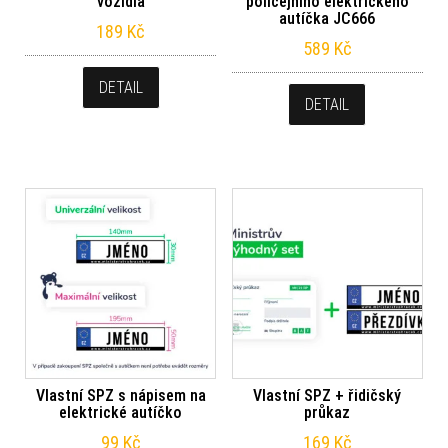
vozidla
policejního elektrického
autíčka JC666
189
Kč
589
Kč
DETAIL
DETAIL
Vlastní SPZ s nápisem na
Vlastní SPZ + řidičský
elektrické autíčko
průkaz
99
Kč
169
Kč