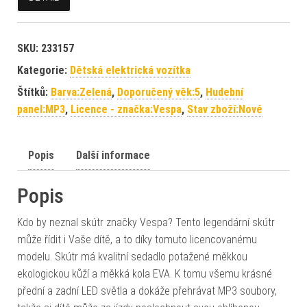
SKU:
233157
Kategorie:
Dětská elektrická vozítka
Štítků:
Barva:Zelená
,
Doporučený věk:5
,
Hudební
panel:MP3
,
Licence - značka:Vespa
,
Stav zboží:Nové
Popis
Další informace
Popis
Kdo by neznal skútr značky Vespa? Tento legendární skútr
může řídit i Vaše dítě, a to díky tomuto licencovanému
modelu. Skútr má kvalitní sedadlo potažené měkkou
ekologickou kůží a měkká kola EVA. K tomu všemu krásné
přední a zadní LED světla a dokáže přehrávat MP3 soubory,