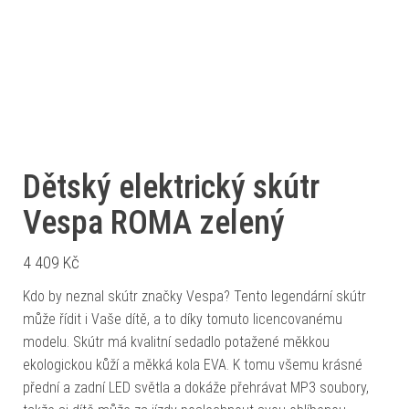
Dětský elektrický skútr
Vespa ROMA zelený
4 409
Kč
Kdo by neznal skútr značky Vespa? Tento legendární skútr
může řídit i Vaše dítě, a to díky tomuto licencovanému
modelu. Skútr má kvalitní sedadlo potažené měkkou
ekologickou kůží a měkká kola EVA. K tomu všemu krásné
přední a zadní LED světla a dokáže přehrávat MP3 soubory,