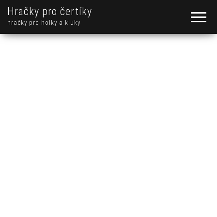
Hračky pro čertíky
hračky pro holky a kluky