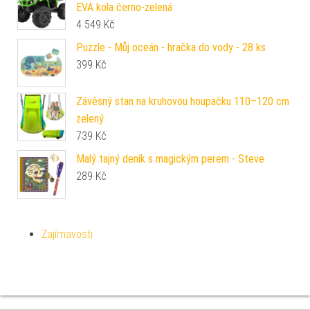
EVA kola černo-zelená
4 549
Kč
Puzzle - Můj oceán - hračka do vody - 28 ks
399
Kč
Závěsný stan na kruhovou houpačku 110–120 cm
zelený
739
Kč
Malý tajný deník s magickým perem - Steve
289
Kč
Zajímavosti