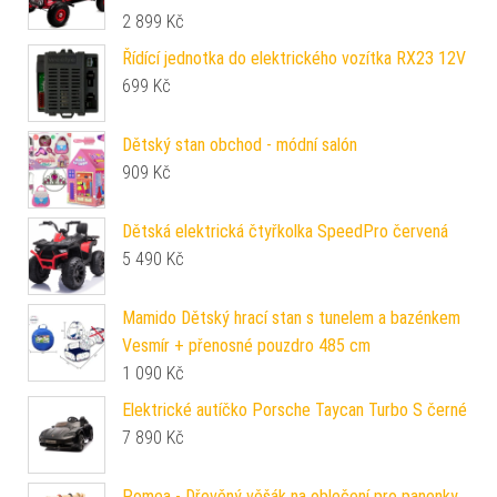
2 899
Kč
Řídící jednotka do elektrického vozítka RX23 12V
699
Kč
Dětský stan obchod - módní salón
909
Kč
Dětská elektrická čtyřkolka SpeedPro červená
5 490
Kč
Mamido Dětský hrací stan s tunelem a bazénkem
Vesmír + přenosné pouzdro 485 cm
1 090
Kč
Elektrické autíčko Porsche Taycan Turbo S černé
7 890
Kč
Pomea - Dřevěný věšák na oblečení pro panenky