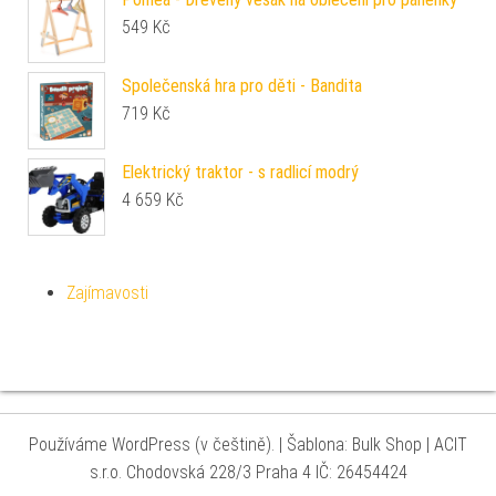
549
Kč
Společenská hra pro děti - Bandita
719
Kč
Elektrický traktor - s radlicí modrý
4 659
Kč
Zajímavosti
Používáme WordPress (v češtině).
|
Šablona: Bulk Shop
| ACIT
s.r.o. Chodovská 228/3 Praha 4 IČ: 26454424