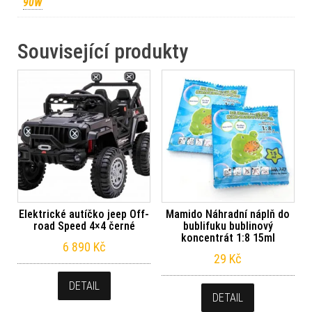
90W
Související produkty
Elektrické autíčko jeep Off-
Mamido Náhradní náplň do
road Speed 4×4 černé
bublifuku bublinový
koncentrát 1:8 15ml
6 890
Kč
29
Kč
DETAIL
DETAIL