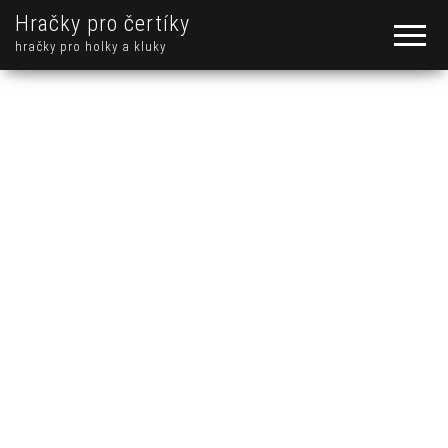
Hračky pro čertíky
hračky pro holky a kluky