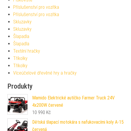
Příslušenství pro vozítka
Příslušenství pro vozítka
Skluzavky
Skluzavky
Šlapadla
Šlapadla
Textilní hračky
Tříkolky
Tříkolky
Víceúčelové dřevěné hry a hračky
Produkty
Mamido Elektrické autíčko Farmer Truck 24V
4x200W červené
10 990
Kč
Dětská šlapací motokára s nafukovacími koly A-15
červená