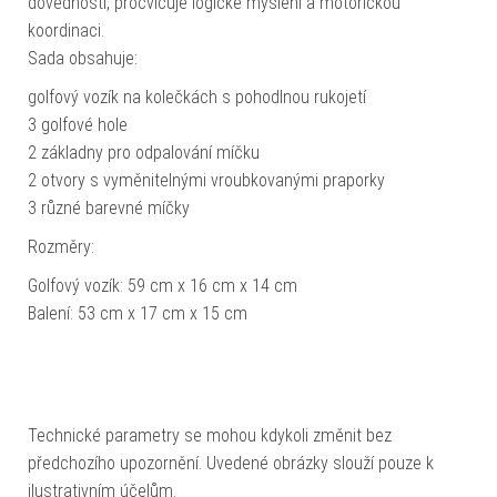
dovednosti, procvičuje logické myšlení a motorickou
koordinaci.
Sada obsahuje:
golfový vozík na kolečkách s pohodlnou rukojetí
3 golfové hole
2 základny pro odpalování míčku
2 otvory s vyměnitelnými vroubkovanými praporky
3 různé barevné míčky
Rozměry:
Golfový vozík: 59 cm x 16 cm x 14 cm
Balení: 53 cm x 17 cm x 15 cm
Technické parametry se mohou kdykoli změnit bez
předchozího upozornění. Uvedené obrázky slouží pouze k
ilustrativním účelům.