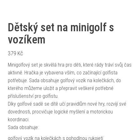
Dětský set na minigolf s
vozíkem
379
Kč
Minigolfový set je skvělá hra pro děti, které rády tráví svůj čas
aktivně. Hračka je vybavena vším, co začínající golfista
potřebuje. Sada obsahuje golfový vozík na kolečkách, do
kterého můžeme uložit a přepravit veškeré potřebné
příslušenství pro golfistu.
Díky golfové sadě se dítě učí pravidlům nové hry, rozvíjí své
dovednosti, procvičuje logické myšlení a motorickou
koordinaci.
Sada obsahuje:
golfový vozík na kolečkách s pohodlnou rukojetí