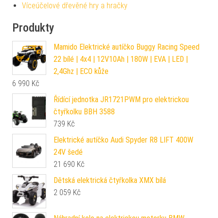
Víceúčelové dřevěné hry a hračky
Produkty
Mamido Elektrické autíčko Buggy Racing Speed
22 bílé | 4x4 | 12V10Ah | 180W | EVA | LED |
2,4Ghz | ECO kůže
6 990
Kč
Řídící jednotka JR1721PWM pro elektrickou
čtyřkolku BBH 3588
739
Kč
Elektrické autíčko Audi Spyder R8 LIFT 400W
24V šedé
21 690
Kč
Dětská elektrická čtyřkolka XMX bílá
2 059
Kč