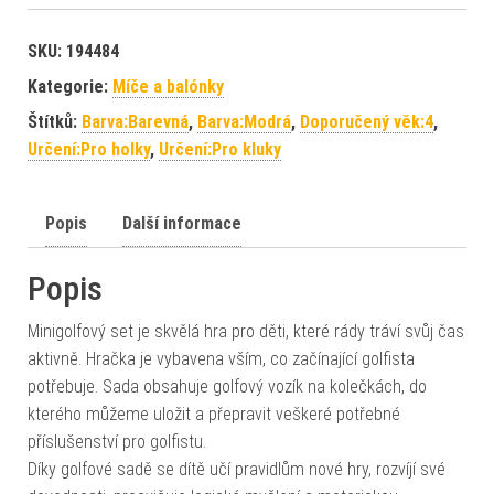
SKU:
194484
Kategorie:
Míče a balónky
Štítků:
Barva:Barevná
,
Barva:Modrá
,
Doporučený věk:4
,
Určení:Pro holky
,
Určení:Pro kluky
Popis
Další informace
Popis
Minigolfový set je skvělá hra pro děti, které rády tráví svůj čas
aktivně. Hračka je vybavena vším, co začínající golfista
potřebuje. Sada obsahuje golfový vozík na kolečkách, do
kterého můžeme uložit a přepravit veškeré potřebné
příslušenství pro golfistu.
Díky golfové sadě se dítě učí pravidlům nové hry, rozvíjí své