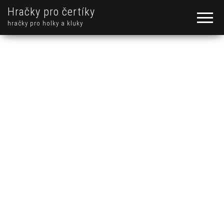
Hračky pro čertíky
hračky pro holky a kluky