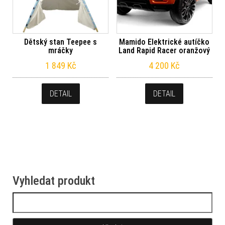
Dětský stan Teepee s
Mamido Elektrické autíčko
mráčky
Land Rapid Racer oranžový
1 849
Kč
4 200
Kč
DETAIL
DETAIL
Vyhledat produkt
Vyhledávání