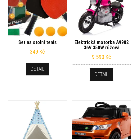
Set na stolní tenis
Elektrická motorka A9902
36V 350W růžová
349
Kč
9 590
Kč
DETAIL
DETAIL