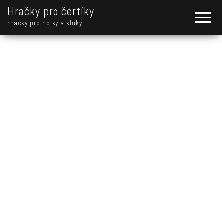
Hračky pro čertíky
hračky pro holky a kluky