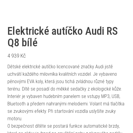
Elektrické autíčko Audi RS
Q8 bílé
4 939
Kč
Dětské elektrické autíčko licencované značky Audi jistě
uchvátí každého milovníka kvalitních vozidel. Je vybaveno
pěnovými EVA koly, která jsou tichá zvládnou různé typy
terénu. Dítě se posadí do měkké sedačky z ekologické kůže.
Interiér je vybaven hudebním panelem se vstupy MP3, USB,
Bluetooth a předem nahranými melodiemi. Volant má tlačítka
se zvukovými efekty. Při startování vozidla uslyšíte zvuky
motoru.
O bezpečnost dítěte se postará funkce automatické brzdy,