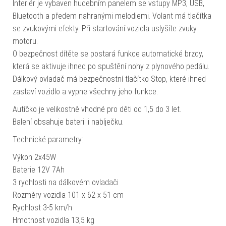
Interiér je vybaven hudebním panelem se vstupy MP3, USB,
Bluetooth a předem nahranými melodiemi. Volant má tlačítka
se zvukovými efekty. Při startování vozidla uslyšíte zvuky
motoru.
O bezpečnost dítěte se postará funkce automatické brzdy,
která se aktivuje ihned po spuštění nohy z plynového pedálu.
Dálkový ovladač má bezpečnostní tlačítko Stop, které ihned
zastaví vozidlo a vypne všechny jeho funkce.
Autíčko je velikostně vhodné pro děti od 1,5 do 3 let.
Balení obsahuje baterii i nabíječku.
Technické parametry:
Výkon 2x45W
Baterie 12V 7Ah
3 rychlosti na dálkovém ovladači
Rozměry vozidla 101 x 62 x 51 cm
Rychlost 3-5 km/h
Hmotnost vozidla 13,5 kg