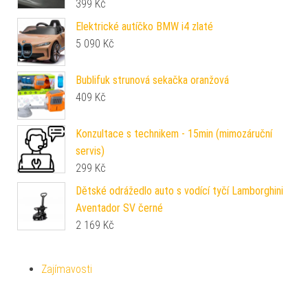
399
Kč
Elektrické autíčko BMW i4 zlaté
5 090
Kč
Bublifuk strunová sekačka oranžová
409
Kč
Konzultace s technikem - 15min (mimozáruční
servis)
299
Kč
Dětské odrážedlo auto s vodící tyčí Lamborghini
Aventador SV černé
2 169
Kč
Zajímavosti