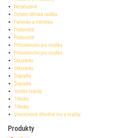
Nezařazené
Ostatní dětská razítka
Panenky a miminka
Pískoviště
Pískoviště
Příslušenství pro vozítka
Příslušenství pro vozítka
Skluzavky
Skluzavky
Šlapadla
Šlapadla
Textilní hračky
Tříkolky
Tříkolky
Víceúčelové dřevěné hry a hračky
Produkty