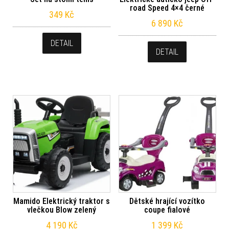
road Speed 4×4 černé
349
Kč
6 890
Kč
DETAIL
DETAIL
Mamido Elektrický traktor s
Dětské hrající vozítko
vlečkou Blow zelený
coupe fialové
4 190
Kč
1 399
Kč