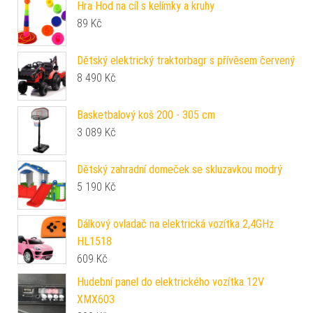
Hra Hod na cíl s kelímky a kruhy
89
Kč
Dětský elektrický traktorbagr s přívěsem červený
8 490
Kč
Basketbalový koš 200 - 305 cm
3 089
Kč
Dětský zahradní domeček se skluzavkou modrý
5 190
Kč
Dálkový ovladač na elektrická vozítka 2,4GHz
HL1518
609
Kč
Hudební panel do elektrického vozítka 12V
XMX603