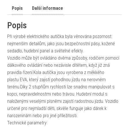
Popis
Další informace
Popis
Při výrobě elektrického autíčka byla věnována pozornost
nejmenším detailům, jako jsou bezpečnostní pásy, kožené
sedadlo, hudební panel a světelné efekty.
Vozidlo může být ovládáno dvěma způsoby, rodičem pomocí
dálkového ovládání nebo nezávisle dítětem, když již zná
pravidla řízení.Kola autíčka jsou vyrobena z měkkého
plastu EVA, který zajistí pohodlnou jízdu na nerovném
terénu.Díky 2 stupňům rychlosti lze snadno manipulovat s
kopci, nepravidelnostmi nebo trávou. Hudební modul s
naloženými veselými písněmi zajistí radostnou jízdu. Vozidlo
určené pro nejmladší děti, skvěle funguje jako dárek k
narozeninám nebo pro jiné příležitosti.
Technické parametry: