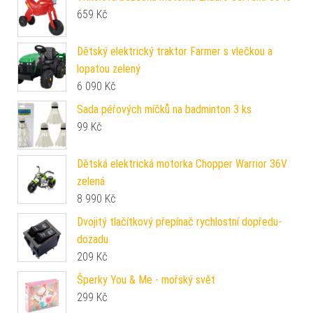
659
Kč
Dětský elektrický traktor Farmer s vlečkou a
lopatou zelený
6 090
Kč
Sada péřových míčků na badminton 3 ks
99
Kč
Dětská elektrická motorka Chopper Warrior 36V
zelená
8 990
Kč
Dvojitý tlačítkový přepínač rychlostní dopředu-
dozadu
209
Kč
Šperky You & Me - mořský svět
299
Kč