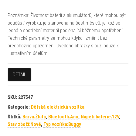
Poznámka: Životnost baterií a akumulátorů, které mohou být
součástí výrobku, je stanovena na šest měsíců, jelikož se
jedná o spotřební materiál podléhající běžnému opotřebení.
Technické parametry se mohou kdykoli změnit bez
předchozího upozornění. Uvedené obrázky slouží pouze k
ilustrativním účelům.
DETAIL
SKU:
227547
Kategorie:
Dětská elektrická vozítka
Štítků:
Barva:Žlutá
,
Bluetooth:Ano
,
Napětí baterie:12V
,
Stav zboží:Nové
,
Typ vozítka:Buggy