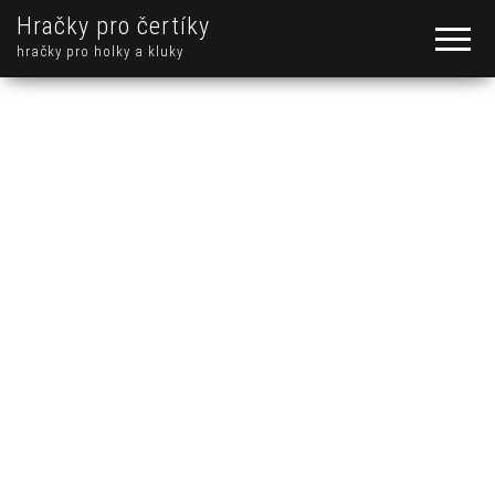
Hračky pro čertíky
hračky pro holky a kluky