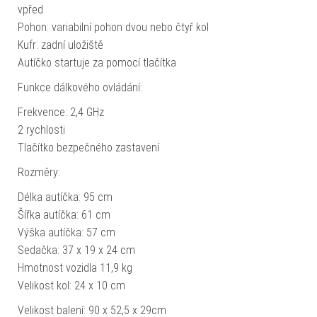
vpřed
Pohon: variabilní pohon dvou nebo čtyř kol
Kufr: zadní uložiště
Autíčko startuje za pomocí tlačítka
Funkce dálkového ovládání:
Frekvence: 2,4 GHz
2 rychlosti
Tlačítko bezpečného zastavení
Rozměry:
Délka autíčka: 95 cm
Šířka autíčka: 61 cm
Výška autíčka: 57 cm
Sedačka: 37 x 19 x 24 cm
Hmotnost vozidla 11,9 kg
Velikost kol: 24 x 10 cm
Velikost balení: 90 x 52,5 x 29cm