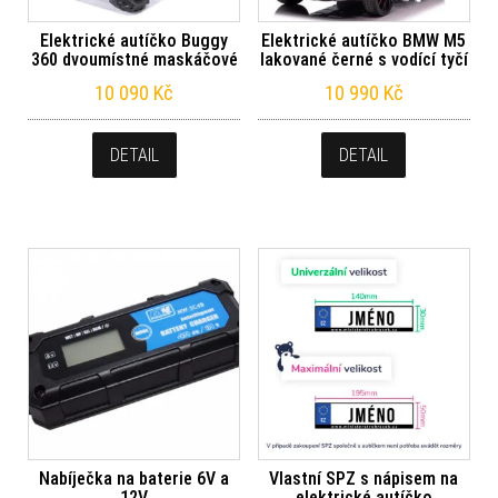
Elektrické autíčko Buggy
Elektrické autíčko BMW M5
360 dvoumístné maskáčové
lakované černé s vodící tyčí
10 090
Kč
10 990
Kč
DETAIL
DETAIL
Nabíječka na baterie 6V a
Vlastní SPZ s nápisem na
12V
elektrické autíčko