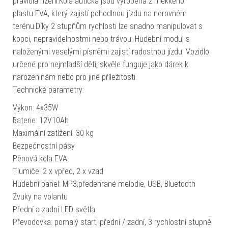
pravidla řízení.Kola autíčka jsou vyrobena z měkkého
plastu EVA, který zajistí pohodlnou jízdu na nerovném
terénu.Díky 2 stupňům rychlosti lze snadno manipulovat s
kopci, nepravidelnostmi nebo trávou. Hudební modul s
naloženými veselými písněmi zajistí radostnou jízdu. Vozidlo
určené pro nejmladší děti, skvěle funguje jako dárek k
narozeninám nebo pro jiné příležitosti.
Technické parametry:
Výkon: 4x35W
Baterie: 12V10Ah
Maximální zatížení: 30 kg
Bezpečnostní pásy
Pěnová kola EVA
Tlumiče: 2 x vpřed, 2 x vzad
Hudební panel: MP3,předehrané melodie, USB, Bluetooth
Zvuky na volantu
Přední a zadní LED světla
Převodovka: pomalý start, přední / zadní, 3 rychlostní stupně