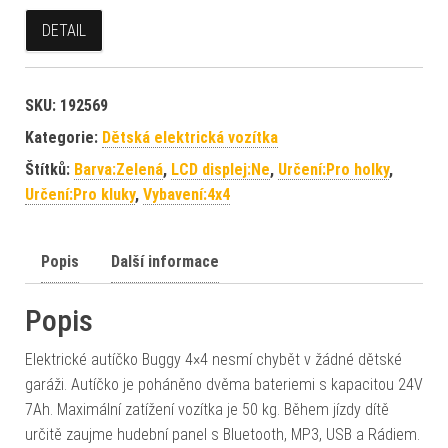
DETAIL
SKU:
192569
Kategorie:
Dětská elektrická vozítka
Štítků:
Barva:Zelená
,
LCD displej:Ne
,
Určení:Pro holky
,
Určení:Pro kluky
,
Vybavení:4x4
Popis
Další informace
Popis
Elektrické autíčko Buggy 4×4 nesmí chybět v žádné dětské
garáži. Autíčko je poháněno dvěma bateriemi s kapacitou 24V
7Ah. Maximální zatížení vozítka je 50 kg. Během jízdy dítě
určitě zaujme hudební panel s Bluetooth, MP3, USB a Rádiem.