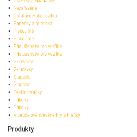
mozaiky a vkládačky
Nezařazené
Ostatní dětská razítka
Panenky a miminka
Pískoviště
Pískoviště
Příslušenství pro vozítka
Příslušenství pro vozítka
Skluzavky
Skluzavky
Šlapadla
Šlapadla
Textilní hračky
Tříkolky
Tříkolky
Víceúčelové dřevěné hry a hračky
Produkty