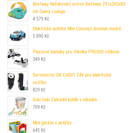
Bestway Nafukovací ostrov Bestway 291x265x83
cm Sunny Lounge
4 579
Kč
Elektrické autíčko Mini Concept Aceman modré
5 890
Kč
Plastové blatníky pro tříkolku PRO500 stříbrné
349
Kč
Servomotor DK-CA001 24V pro elektrické
vozítko
829
Kč
Goki Goki Zahradní kyblík s nářadím
709
Kč
Mini garáže s autíčky
645
Kč