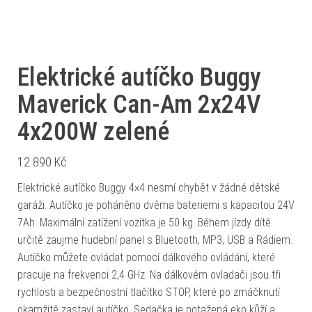
Elektrické autíčko Buggy
Maverick Can-Am 2x24V
4x200W zelené
12 890
Kč
Elektrické autíčko Buggy 4×4 nesmí chybět v žádné dětské
garáži. Autíčko je poháněno dvěma bateriemi s kapacitou 24V
7Ah. Maximální zatížení vozítka je 50 kg. Během jízdy dítě
určitě zaujme hudební panel s Bluetooth, MP3, USB a Rádiem.
Autíčko můžete ovládat pomocí dálkového ovládání, které
pracuje na frekvenci 2,4 GHz. Na dálkovém ovladači jsou tři
rychlosti a bezpečnostní tlačítko STOP, které po zmáčknutí
okamžitě zastaví autíčko. Sedačka je potažená eko kůží a