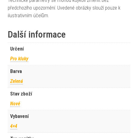
Technické parametry se mohou kdykoli změnit bez
předchozího upozornění. Uvedené obrázky slouží pouze k
ilustrativním účelům.
Další informace
Určení
Pro kluky
Barva
Zelená
Stav zboží
Nové
Vybavení
4×4