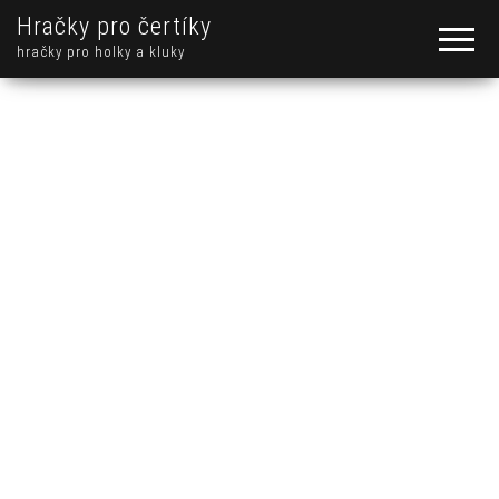
Hračky pro čertíky
hračky pro holky a kluky