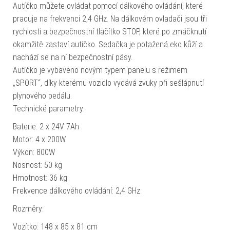
Autíčko můžete ovládat pomocí dálkového ovládání, které
pracuje na frekvenci 2,4 GHz. Na dálkovém ovladači jsou tři
rychlosti a bezpečnostní tlačítko STOP, které po zmáčknutí
okamžitě zastaví autíčko. Sedačka je potažená eko kůží a
nachází se na ní bezpečnostní pásy.
Autíčko je vybaveno novým typem panelu s režimem
„SPORT“, díky kterému vozidlo vydává zvuky při sešlápnutí
plynového pedálu.
Technické parametry:
Baterie: 2 x 24V 7Ah
Motor: 4 x 200W
Výkon: 800W
Nosnost: 50 kg
Hmotnost: 36 kg
Frekvence dálkového ovládání: 2,4 GHz
Rozměry:
Vozítko: 148 x 85 x 81 cm