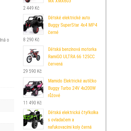
MX XMX603
2 449
Kč
Dětské elektrické auto
Buggy SuperStar 4x4 MP4
černé
8 290
Kč
dná o
Dětská benzínová motorka
RamiGO ULTRA 66 125CC
červená
29 590
Kč
Mamido Elektrické autíčko
Buggy Turbo 24V 4x200W
růžové
11 490
Kč
Dětská elektrická čtyřkolka
s ovladačem a
nafukovacími koly černá