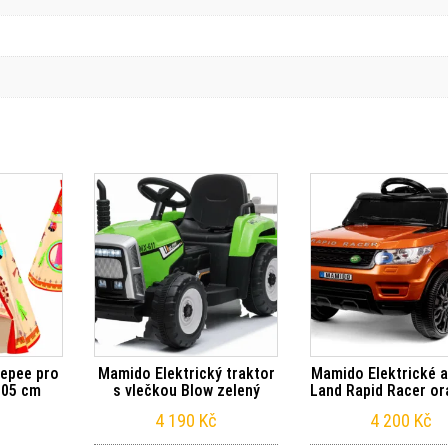
eepee pro
Mamido Elektrický traktor
Mamido Elektrické 
105 cm
s vlečkou Blow zelený
Land Rapid Racer o
4 190
Kč
4 200
Kč