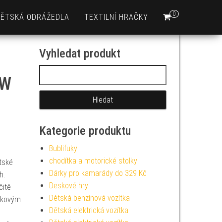
0
DĚTSKÁ ODRÁŽEDLA
TEXTILNÍ HRAČKY
Vyhledat produkt
Vyhledávání
0W
Kategorie produktu
Bublifuky
chodítka a motorické stolky
tské
Dárky pro kamarády do 329 Kč
h.
Deskové hry
čitě
Dětská benzínová vozítka
tykovým
Dětská elektrická vozítka