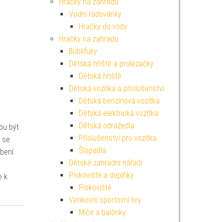
Hračky na zahradu
Vodní radovánky
Hračky do vody
Hračky na zahradu
Bublifuky
Dětská hřiště a prolézačky
Dětská hřiště
Dětská vozítka a příslušenství
Dětská benzínová vozítka
Dětská elektrická vozítka
Dětská odrážedla
ou být
Příslušenství pro vozítka
ž se
Šlapadla
bení.
Dětské zahradní nářadí
Pískoviště a doplňky
e k
Pískoviště
Venkovní sportovní hry
Míče a balónky