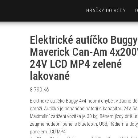
HRAČKY DO VODY
Elektrické autíčko Buggy
Maverick Can-Am 4x20
24V LCD MP4 zelené
lakované
8 790
Kč
Elektrické autíčko Buggy 4×4 nesmí chybět v žádné dě
garáži. Autíčko je poháněno baterii s kapacitou 24V 5A
Maximální zatížení vozítka je 30 kg. Během jízdy dítě ur
zaujme hudební panel s Bluetooth, USB, Rádiem a do
panelem LCD MP4.