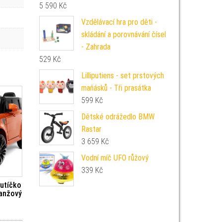
5 590
Kč
Vzdělávací hra pro děti -
skládání a porovnávání čísel
- Zahrada
529
Kč
Lilliputiens - set prstových
maňásků - Tři prasátka
599
Kč
Dětské odrážedlo BMW
Rastar
3 659
Kč
Vodní míč UFO růžový
339
Kč
autíčko
ranžový