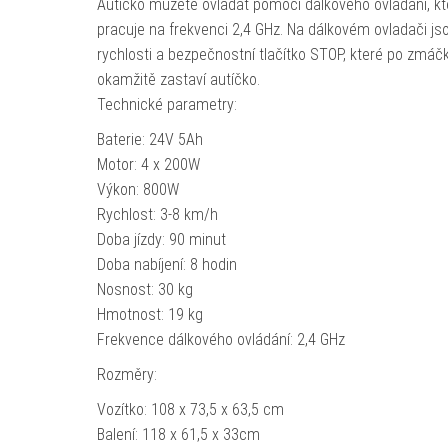
Autíčko můžete ovládat pomocí dálkového ovládání, kt
pracuje na frekvenci 2,4 GHz. Na dálkovém ovladači jso
rychlosti a bezpečnostní tlačítko STOP, které po zmáčk
okamžitě zastaví autíčko.
Technické parametry:
Baterie: 24V 5Ah
Motor: 4 x 200W
Výkon: 800W
Rychlost: 3-8 km/h
Doba jízdy: 90 minut
Doba nabíjení: 8 hodin
Nosnost: 30 kg
Hmotnost: 19 kg
Frekvence dálkového ovládání: 2,4 GHz
Rozměry:
Vozítko: 108 x 73,5 x 63,5 cm
Balení: 118 x 61,5 x 33cm