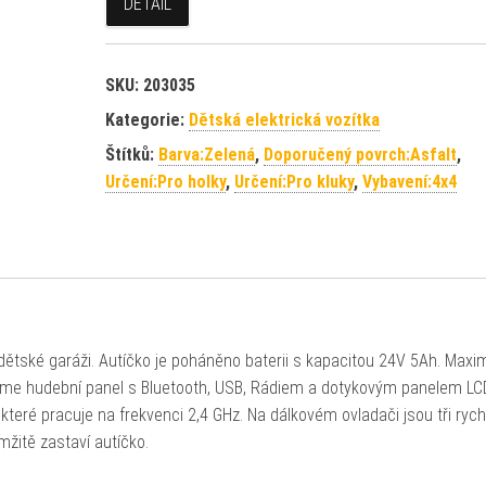
DETAIL
SKU:
203035
Kategorie:
Dětská elektrická vozítka
Štítků:
Barva:Zelená
,
Doporučený povrch:Asfalt
,
Určení:Pro holky
,
Určení:Pro kluky
,
Vybavení:4x4
ětské garáži. Autíčko je poháněno baterii s kapacitou 24V 5Ah. Maxim
 zaujme hudební panel s Bluetooth, USB, Rádiem a dotykovým panelem L
teré pracuje na frekvenci 2,4 GHz. Na dálkovém ovladači jsou tři rych
mžitě zastaví autíčko.