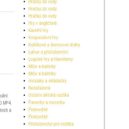
Hračky do vody
Hračky do vody
Hračky do vody
Hry v angličtině
Karetní hry
Kooperativní hry
Kuličkové a dominové dráhy
Lahve a příslušenství
Logické hry a hlavolamy
Míče a balónky
Míče a balónky
mozaiky a vkládačky
Nezařazené
Ostatní dětská razítka
ální
Panenky a miminka
CD MP4.
Pískoviště
losti a
Pískoviště
Příslušenství pro vozítka