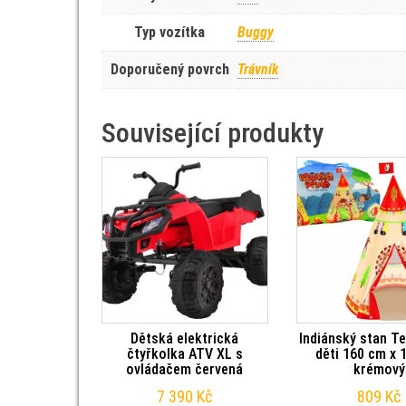
Typ vozítka
Buggy
Doporučený povrch
Trávník
Související produkty
Dětská elektrická
Indiánský stan T
čtyřkolka ATV XL s
děti 160 cm x 
ovládačem červená
krémový
7 390
Kč
809
Kč