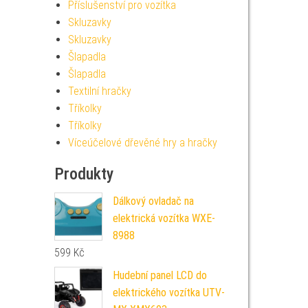
Příslušenství pro vozítka
Skluzavky
Skluzavky
Šlapadla
Šlapadla
Textilní hračky
Tříkolky
Tříkolky
Víceúčelové dřevěné hry a hračky
Produkty
Dálkový ovladač na
elektrická vozítka WXE-
8988
599
Kč
Hudební panel LCD do
elektrického vozítka UTV-