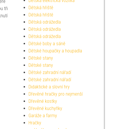
Dětská elektrická vozítka
eré
Dětská hřiště
u tři
Dětská hřiště
nutí
Dětská odrážedla
Dětská odrážedla
Dětská odrážedla
Dětské boby a sáně
Dětské houpačky a houpadla
Dětské stany
Dětské stany
Dětské zahradní nářadí
Dětské zahradní nářadí
Didaktické a slovní hry
Dřevěné hračky pro nejmenší
Dřevěné kostky
Dřevěné kuchyňky
Garáže a farmy
Hračky