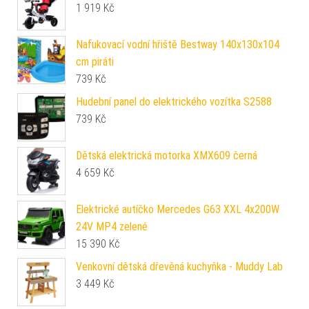
1 919
Kč
Nafukovací vodní hřiště Bestway 140x130x104
cm piráti
739
Kč
Hudební panel do elektrického vozítka S2588
739
Kč
Dětská elektrická motorka XMX609 černá
4 659
Kč
Elektrické autíčko Mercedes G63 XXL 4x200W
24V MP4 zelené
15 390
Kč
Venkovní dětská dřevěná kuchyňka - Muddy Lab
3 449
Kč