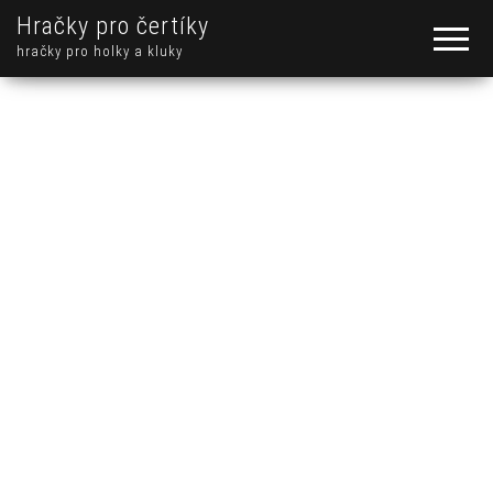
Hračky pro čertíky
hračky pro holky a kluky