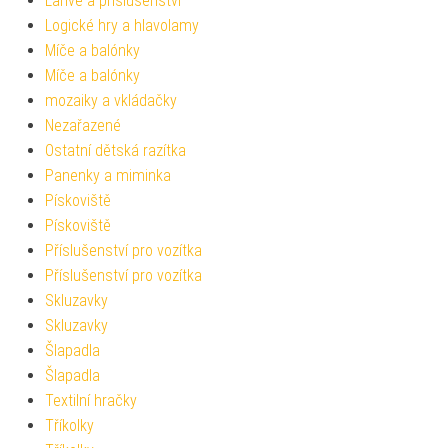
Lahve a příslušenství
Logické hry a hlavolamy
Míče a balónky
Míče a balónky
mozaiky a vkládačky
Nezařazené
Ostatní dětská razítka
Panenky a miminka
Pískoviště
Pískoviště
Příslušenství pro vozítka
Příslušenství pro vozítka
Skluzavky
Skluzavky
Šlapadla
Šlapadla
Textilní hračky
Tříkolky