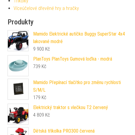
Tříkolky
Víceúčelové dřevěné hry a hračky
Produkty
Mamido Elektrické autíčko Buggy SuperStar 4x4
lakované modré
9 900
Kč
PlanToys PlanToys Gumová loďka - modrá
739
Kč
Mamido Přepínací tlačítko pro změnu rychlosti
S/M/L
179
Kč
Elektrický traktor s vlečkou T2 červený
4 809
Kč
Dětská tříkolka PRO300 červená