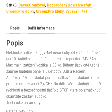
Štítků:
Barva:Oranžová
,
Doporučený povrch:Asfalt
,
Určení:Pro holky
,
Určení:Pro kluky
,
Vybavení:4x4
Popis
Další informace
Popis
Elektrické autíčko Buggy 4×4 nesmí chybět v žádné dětské
garáži. Autíčko je poháněno baterii s kapacitou 24V 5Ah.
Maximální zatížení vozítka je 30 kg. Během jízdy dítě určitě
zaujme hudební panel s Bluetooth, USB a Rádiem.
Autíčko můžete ovládat pomocí dálkového ovládání, které
pracuje na frekvenci 2,4 GHz. Na dálkovém ovladači jsou tři
rychlosti a bezpečnostní tlačítko STOP, které po zmáčknutí
okamžitě zastaví autíčko.
Technické parametry:
Baterie: 24V 5Ah