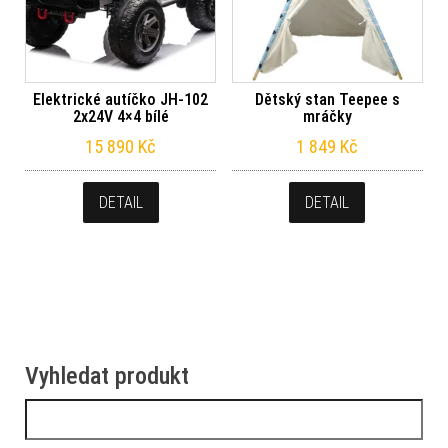
Elektrické autíčko JH-102
Dětský stan Teepee s
2x24V 4×4 bílé
mráčky
15 890
Kč
1 849
Kč
DETAIL
DETAIL
Vyhledat produkt
Vyhledávání