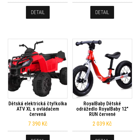
DETAIL
DETAIL
Dětská elektrická čtyřkolka
RoyalBaby Dětské
ATV XL s ovládačem
odrážedlo RoyalBaby 12″
červená
RUN červené
7 390
Kč
2 039
Kč