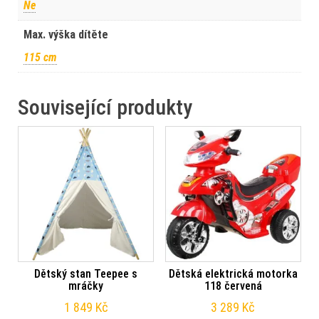
Ne
Max. výška dítěte
115 cm
Související produkty
Dětský stan Teepee s
Dětská elektrická motorka
mráčky
118 červená
1 849
Kč
3 289
Kč