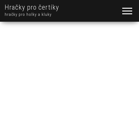
Hračky pro čertíky
hračky pro holky a kluky