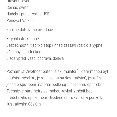
Otevírání dveří
Spínač světel
Hudební panel: vstup USB
Pěnová EVA kola
Funkce dálkového ovladače:
3 rychlostní stupně
Bezpečnostní tlačítko stop (ihned zastaví vozidlo a vypne
všechny jeho funkce)
Jízda vpřed, vzad, doprava, doleva
Poznámka: Životnost baterií a akumulátorů, které mohou být
součástí výrobku, je stanovena na šest měsíců, jelikož se
jedná o spotřební materiál podléhající běžnému opotřebení.
Technické parametry se mohou kdykoli změnit bez
předchozího upozornění. Uvedené obrázky slouží pouze k
ilustrativním účelům.