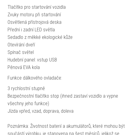
Tlačítko pro startování vozidla
Zvuky motoru při startování
Osvětlená přístrojová deska
Přední i zadní LED světla
Sedadlo z měkké ekologické kůže
Otevírání dveří
Spínač světel
Hudební panel: vstup USB
Pěnová EVA kola
Funkce dálkového ovladače:
3 rychlostní stupně
Bezpečnostní tlačítko stop (ihned zastaví vozidlo a vypne
všechny jeho funkce)
Jízda vpřed, vzad, doprava, doleva
Poznámka: Životnost baterií a akumulátorů, které mohou být
součástí výrobku, je stanovena na šest měsíců, jelikož se