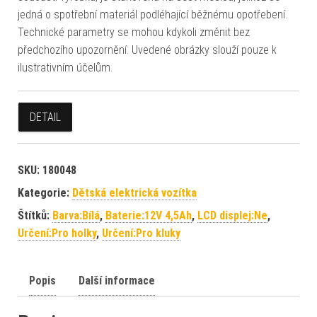
jedná o spotřební materiál podléhající běžnému opotřebení.
Technické parametry se mohou kdykoli změnit bez
předchozího upozornění. Uvedené obrázky slouží pouze k
ilustrativním účelům.
DETAIL
SKU:
180048
Kategorie:
Dětská elektrická vozítka
Štítků:
Barva:Bílá
,
Baterie:12V 4,5Ah
,
LCD displej:Ne
,
Určení:Pro holky
,
Určení:Pro kluky
Popis
Další informace