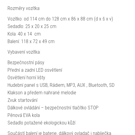
Rozměry vozítka:
Vozítko: od 114 cm do 128 cm x 86 x 88 cm (d x š x v)
Sedadlo: 25 x 20 x 25 cm
Kola: 40 x 14 cm
Balení: 118 x 72 x 49 cm
Vybavení vozítka:
Bezpečnostní pásy
Přední a zadní LED osvětlení
Osvětlení horní lišty
Hudební panel s USB, Rádiem, MP3, AUX , Bluetooth, SD
Klakson a předem nahrané melodie
Zvuk startování
Dálkové ovládání – bezpečnostní tlačítko STOP
Pěnová EVA kola
Sedadlo potažené ekologickou kůží
Součástí balení je baterie, dálkový ovladač i nabíječka.