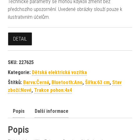
Technické parametry se mohou kdykoli změnit bez
předchozího upozornění. Uvedené obrázky slouží pouze k
ilustrativním účelům.
DETAIL
SKU:
227625
Kategorie:
Dětská elektrická vozítka
Štítků:
Barva:Černá
,
Bluetooth:Ano
,
Šířka:63 cm
,
Stav
zboží:Nové
,
Trakce pohon:4x4
Popis
Další informace
Popis