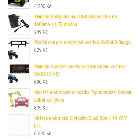
4 200
Kč
Mamido Nabíječka na elektrická vozítka 6V
1000mA s LED diodou
249
Kč
Přední osa pro elektrické vozítko XMX603 Buggy
829
Kč
Mamido Hudební panel do elektrického vozítka
XMX613 24V
690
Kč
Montáž elektrického vozítka Typ montáže: Osobní
odběr do týdne
899
Kč
Dětská elektrická čtyřkolka Quad Sport TX ATV
bílá
6 290
Kč