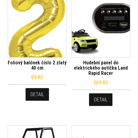
Foliový balónek číslo 2 zlatý
Hudební panel do
40 cm
elektrického autíčka Land
Rapid Racer
69
Kč
569
Kč
DETAIL
DETAIL