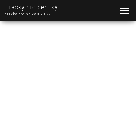
Hračky pro čertíky
hračky pro holky a kluky