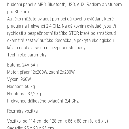
hudební panel s MP3, Bluetooth, USB, AUX, Rádiem a vstupem
pro SD kartu.
Autíčko můžete ovládat pomocí dálkového ovládání, které
pracuje na frekvenci 2,4 GHz. Na dálkovém ovladači jsou tři
rychlosti a bezpečnostní tlačítko STOP, které po zmáčknutí
okamžitě zastaví autíčko. Sedačka je pokryta ekologickou
kůží a nachází se na ní bezpečnostní pásy.
Technické parametry:
Baterie: 24V 5Ah
Motor: přední 2x200W, zadní 2x280W
Výkon: 960W
Nosnost: 60 kg
Hmotnost: 37,2 kg
Frekvence dálkového ovládání: 2,4 GHz
Rozměry vozítka:
Vozítko: od 114 cm do 128 cm x 86 x 88 cm (d x š x v)
Sedadlo: 25 x 20 x 25 cm