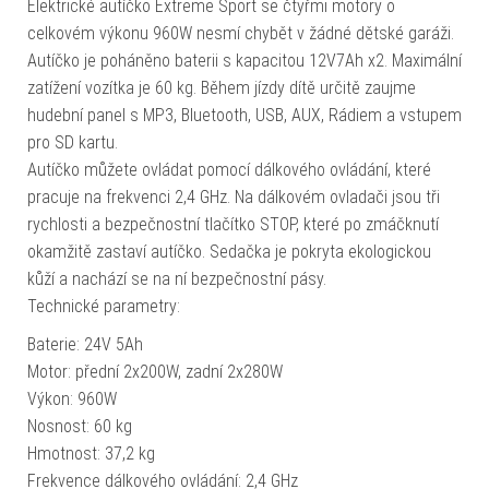
Elektrické autíčko Extreme Sport se čtyřmi motory o
celkovém výkonu 960W nesmí chybět v žádné dětské garáži.
Autíčko je poháněno baterii s kapacitou 12V7Ah x2. Maximální
zatížení vozítka je 60 kg. Během jízdy dítě určitě zaujme
hudební panel s MP3, Bluetooth, USB, AUX, Rádiem a vstupem
pro SD kartu.
Autíčko můžete ovládat pomocí dálkového ovládání, které
pracuje na frekvenci 2,4 GHz. Na dálkovém ovladači jsou tři
rychlosti a bezpečnostní tlačítko STOP, které po zmáčknutí
okamžitě zastaví autíčko. Sedačka je pokryta ekologickou
kůží a nachází se na ní bezpečnostní pásy.
Technické parametry:
Baterie: 24V 5Ah
Motor: přední 2x200W, zadní 2x280W
Výkon: 960W
Nosnost: 60 kg
Hmotnost: 37,2 kg
Frekvence dálkového ovládání: 2,4 GHz