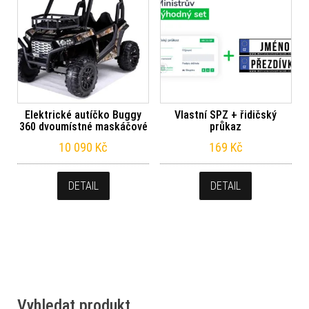
Elektrické autíčko Buggy
Vlastní SPZ + řidičský
360 dvoumístné maskáčové
průkaz
10 090
Kč
169
Kč
DETAIL
DETAIL
Vyhledat produkt