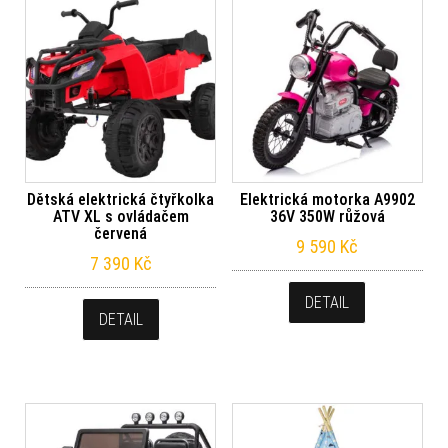
Dětská elektrická čtyřkolka
Elektrická motorka A9902
ATV XL s ovládačem
36V 350W růžová
červená
9 590
Kč
7 390
Kč
DETAIL
DETAIL