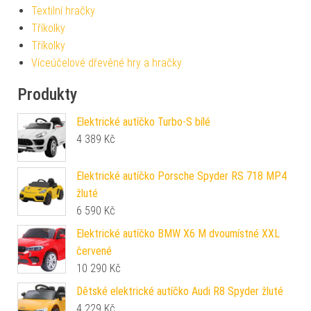
Textilní hračky
Tříkolky
Tříkolky
Víceúčelové dřevěné hry a hračky
Produkty
Elektrické autíčko Turbo-S bílé
4 389
Kč
Elektrické autíčko Porsche Spyder RS 718 MP4
žluté
6 590
Kč
Elektrické autíčko BMW X6 M dvoumístné XXL
červené
10 290
Kč
Dětské elektrické autíčko Audi R8 Spyder žluté
4 229
Kč