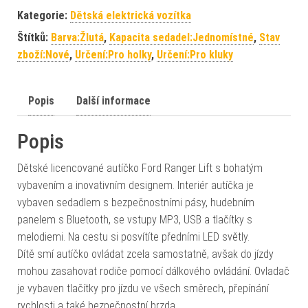
Kategorie:
Dětská elektrická vozítka
Štítků:
Barva:Žlutá
,
Kapacita sedadel:Jednomístné
,
Stav
zboží:Nové
,
Určení:Pro holky
,
Určení:Pro kluky
Popis
Další informace
Popis
Dětské licencované autíčko Ford Ranger Lift s bohatým
vybavením a inovativním designem. Interiér autíčka je
vybaven sedadlem s bezpečnostními pásy, hudebním
panelem s Bluetooth, se vstupy MP3, USB a tlačítky s
melodiemi. Na cestu si posvítíte předními LED světly.
Dítě smí autíčko ovládat zcela samostatně, avšak do jízdy
mohou zasahovat rodiče pomocí dálkového ovládání. Ovladač
je vybaven tlačítky pro jízdu ve všech směrech, přepínání
rychlosti a také bezpečnostní brzda.