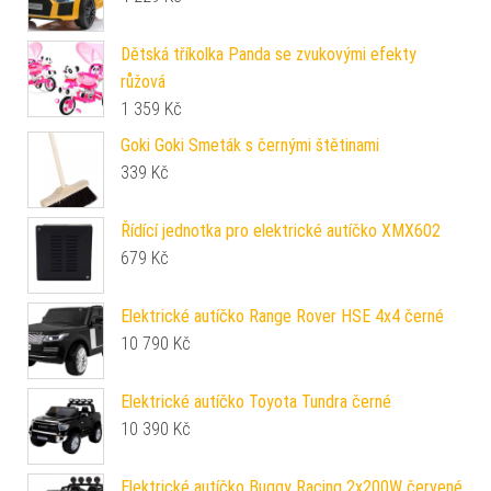
Dětská tříkolka Panda se zvukovými efekty
růžová
1 359
Kč
Goki Goki Smeták s černými štětinami
339
Kč
Řídící jednotka pro elektrické autíčko XMX602
679
Kč
Elektrické autíčko Range Rover HSE 4x4 černé
10 790
Kč
Elektrické autíčko Toyota Tundra černé
10 390
Kč
Elektrické autíčko Buggy Racing 2x200W červené