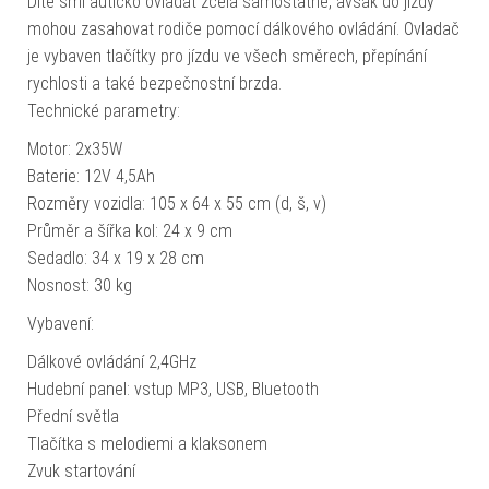
Dítě smí autíčko ovládat zcela samostatně, avšak do jízdy
mohou zasahovat rodiče pomocí dálkového ovládání. Ovladač
je vybaven tlačítky pro jízdu ve všech směrech, přepínání
rychlosti a také bezpečnostní brzda.
Technické parametry:
Motor: 2x35W
Baterie: 12V 4,5Ah
Rozměry vozidla: 105 x 64 x 55 cm (d, š, v)
Průměr a šířka kol: 24 x 9 cm
Sedadlo: 34 x 19 x 28 cm
Nosnost: 30 kg
Vybavení:
Dálkové ovládání 2,4GHz
Hudební panel: vstup MP3, USB, Bluetooth
Přední světla
Tlačítka s melodiemi a klaksonem
Zvuk startování