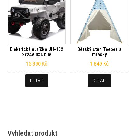
Elektrické autíčko JH-102
Dětský stan Teepee s
2x24V 4×4 bílé
mráčky
15 890
Kč
1 849
Kč
DETAIL
DETAIL
Vyhledat produkt