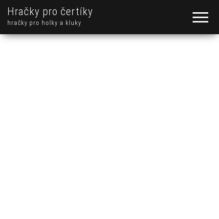
Hračky pro čertíky
hračky pro holky a kluky