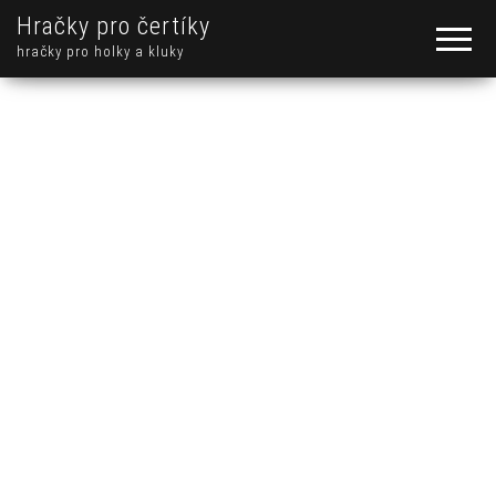
Hračky pro čertíky
hračky pro holky a kluky