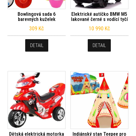
Bowlingová sada 6
Elektrické autíčko BMW M5
barevných kuželek
lakované černé s vodící tyčí
309
Kč
10 990
Kč
DETAIL
DETAIL
Dětská elektrická motorka
Indiánský stan Teepee pro