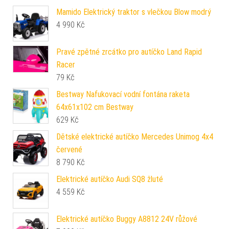
Mamido Elektrický traktor s vlečkou Blow modrý
4 990
Kč
Pravé zpětné zrcátko pro autíčko Land Rapid
Racer
79
Kč
Bestway Nafukovací vodní fontána raketa
64x61x102 cm Bestway
629
Kč
Dětské elektrické autíčko Mercedes Unimog 4x4
červené
8 790
Kč
Elektrické autíčko Audi SQ8 žluté
4 559
Kč
Elektrické autíčko Buggy A8812 24V růžové