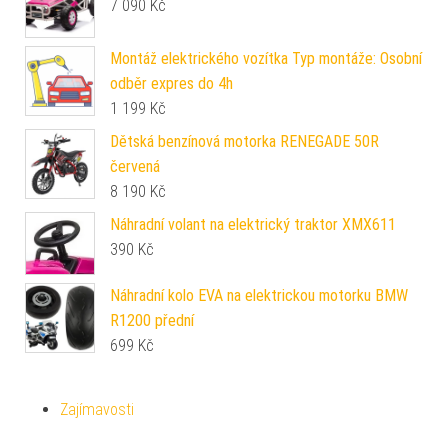
7 090
Kč
Montáž elektrického vozítka Typ montáže: Osobní
odběr expres do 4h
1 199
Kč
Dětská benzínová motorka RENEGADE 50R
červená
8 190
Kč
Náhradní volant na elektrický traktor XMX611
390
Kč
Náhradní kolo EVA na elektrickou motorku BMW
R1200 přední
699
Kč
Zajímavosti