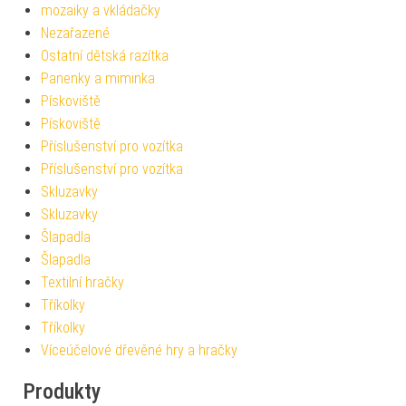
mozaiky a vkládačky
Nezařazené
Ostatní dětská razítka
Panenky a miminka
Pískoviště
Pískoviště
Příslušenství pro vozítka
Příslušenství pro vozítka
Skluzavky
Skluzavky
Šlapadla
Šlapadla
Textilní hračky
Tříkolky
Tříkolky
Víceúčelové dřevěné hry a hračky
Produkty