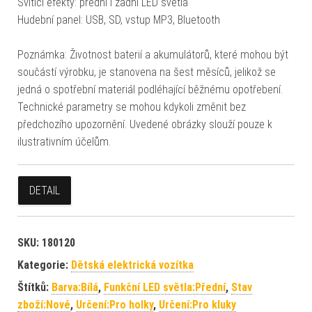
Svítící efekty: přední i zadní LED světla
Hudební panel: USB, SD, vstup MP3, Bluetooth
Poznámka: Životnost baterií a akumulátorů, které mohou být
součástí výrobku, je stanovena na šest měsíců, jelikož se
jedná o spotřební materiál podléhající běžnému opotřebení.
Technické parametry se mohou kdykoli změnit bez
předchozího upozornění. Uvedené obrázky slouží pouze k
ilustrativním účelům.
DETAIL
SKU:
180120
Kategorie:
Dětská elektrická vozítka
Štítků:
Barva:Bílá
,
Funkční LED světla:Přední
,
Stav
zboží:Nové
,
Určení:Pro holky
,
Určení:Pro kluky