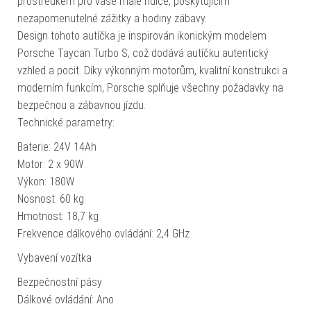
prostředkem pro vaše malé řidiče, poskytujícím
nezapomenutelné zážitky a hodiny zábavy.
Design tohoto autíčka je inspirován ikonickým modelem
Porsche Taycan Turbo S, což dodává autíčku autentický
vzhled a pocit. Díky výkonným motorům, kvalitní konstrukci a
moderním funkcím, Porsche splňuje všechny požadavky na
bezpečnou a zábavnou jízdu.
Technické parametry:
Baterie: 24V 14Ah
Motor: 2 x 90W
Výkon: 180W
Nosnost: 60 kg
Hmotnost: 18,7 kg
Frekvence dálkového ovládání: 2,4 GHz
Vybavení vozítka
Bezpečnostní pásy
Dálkové ovládání: Ano