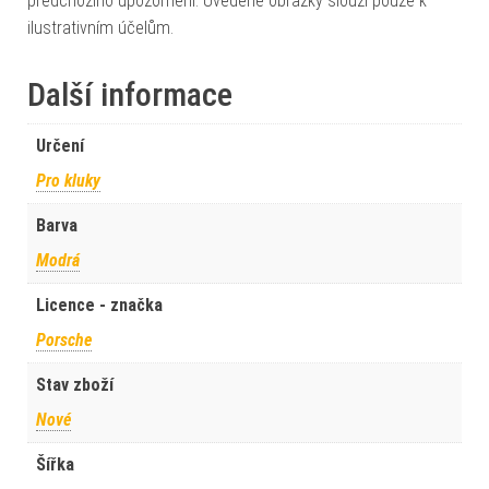
předchozího upozornění. Uvedené obrázky slouží pouze k
ilustrativním účelům.
Další informace
Určení
Pro kluky
Barva
Modrá
Licence - značka
Porsche
Stav zboží
Nové
Šířka