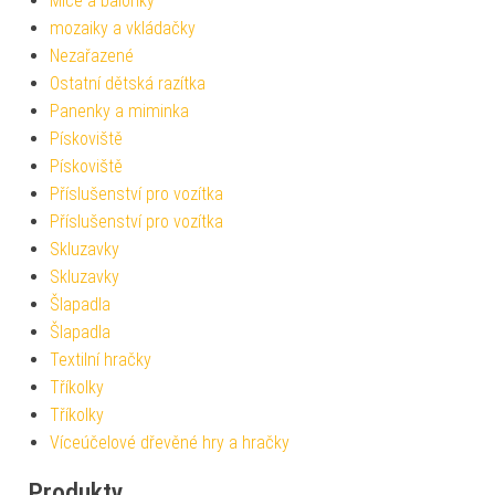
Míče a balónky
mozaiky a vkládačky
Nezařazené
Ostatní dětská razítka
Panenky a miminka
Pískoviště
Pískoviště
Příslušenství pro vozítka
Příslušenství pro vozítka
Skluzavky
Skluzavky
Šlapadla
Šlapadla
Textilní hračky
Tříkolky
Tříkolky
Víceúčelové dřevěné hry a hračky
Produkty