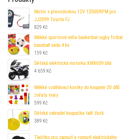
Motor s převodovkou 12V 12000RPM pro
JJ2099 Toyota FJ
829
Kč
Měkké sportovní míče basketbal rugby fotbal
baseball sada 4 ks
159
Kč
Dětská elektrická motorka XMX609 bílá
4 659
Kč
Měkké vzdělávací kostky do koupele 20 dílů
zvířata tvary
599
Kč
Dětská zahradní houpačka talíř žlutá
389
Kč
Tlačítko pro zapnutí a vypnutí elektrického