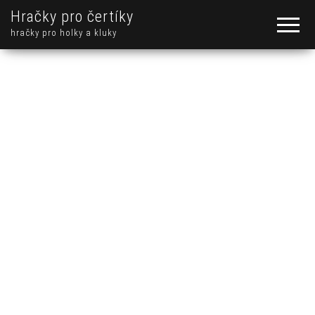
Hračky pro čertíky
hračky pro holky a kluky