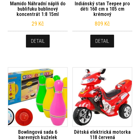
Mamido Náhradní náplň do
Indiánský stan Teepee pro
bublifuku bublinový
děti 160 cm x 105 cm
koncentrát 1:8 15ml
krémový
29
Kč
809
Kč
DETAIL
DETAIL
Bowlingová sada 6
Dětská elektrická motorka
barevných kuželek
118 červená