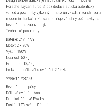
Design tohoto autíčka je inspirován ikonickým modelem
Porsche Taycan Turbo S, což dodává autíčku autentický
vzhled a pocit. Díky výkonným motorům, kvalitní konstrukci a
moderním funkcím, Porsche splňuje všechny požadavky na
bezpečnou a zábavnou jízdu.
Technické parametry:
Baterie: 24V 14Ah
Motor: 2 x 90W
Výkon: 180W
Nosnost: 60 kg
Hmotnost: 18,7 kg
Frekvence dálkového ovládání: 2,4 GHz
Vybavení vozítka
Bezpečnostní pásy
Dálkové ovládání: Ano
Druh kol: Pěnová EVA kola
Funkční LED světla: Přední