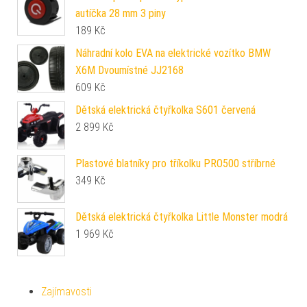
autíčka 28 mm 3 piny
189
Kč
Náhradní kolo EVA na elektrické vozítko BMW
X6M Dvoumístné JJ2168
609
Kč
Dětská elektrická čtyřkolka S601 červená
2 899
Kč
Plastové blatníky pro tříkolku PRO500 stříbrné
349
Kč
Dětská elektrická čtyřkolka Little Monster modrá
1 969
Kč
Zajímavosti