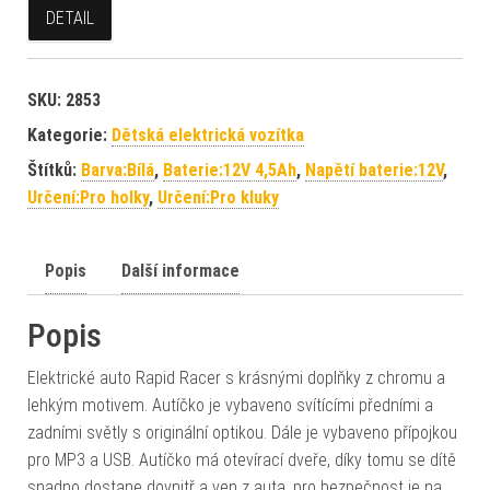
DETAIL
SKU:
2853
Kategorie:
Dětská elektrická vozítka
Štítků:
Barva:Bílá
,
Baterie:12V 4,5Ah
,
Napětí baterie:12V
,
Určení:Pro holky
,
Určení:Pro kluky
Popis
Další informace
Popis
Elektrické auto Rapid Racer s krásnými doplňky z chromu a
lehkým motivem. Autíčko je vybaveno svítícími předními a
zadními světly s originální optikou. Dále je vybaveno přípojkou
pro MP3 a USB. Autíčko má otevírací dveře, díky tomu se dítě
snadno dostane dovnitř a ven z auta, pro bezpečnost je na