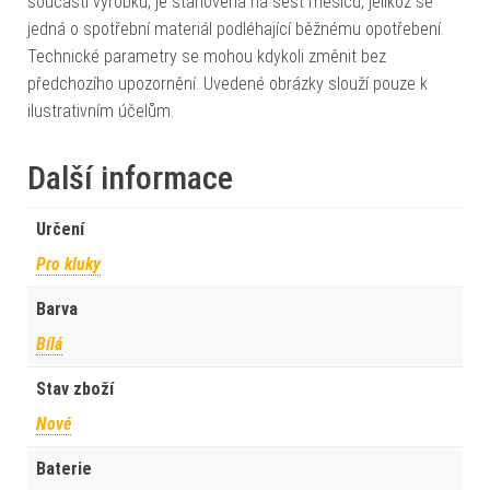
součástí výrobku, je stanovena na šest měsíců, jelikož se
jedná o spotřební materiál podléhající běžnému opotřebení.
Technické parametry se mohou kdykoli změnit bez
předchozího upozornění. Uvedené obrázky slouží pouze k
ilustrativním účelům.
Další informace
Určení
Pro kluky
Barva
Bílá
Stav zboží
Nové
Baterie