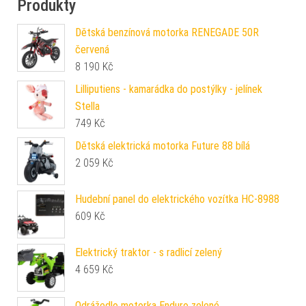
Produkty
Dětská benzínová motorka RENEGADE 50R
červená
8 190
Kč
Lilliputiens - kamarádka do postýlky - jelínek
Stella
749
Kč
Dětská elektrická motorka Future 88 bílá
2 059
Kč
Hudební panel do elektrického vozítka HC-8988
609
Kč
Elektrický traktor - s radlicí zelený
4 659
Kč
Odrážedlo motorka Enduro zelené