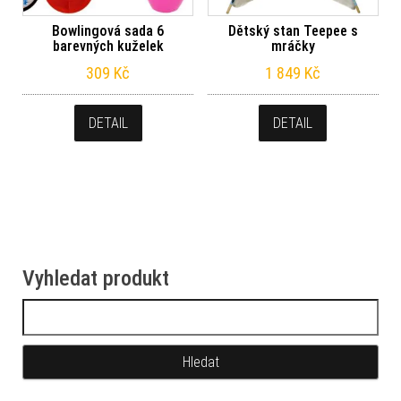
Bowlingová sada 6
Dětský stan Teepee s
barevných kuželek
mráčky
309
Kč
1 849
Kč
DETAIL
DETAIL
Vyhledat produkt
Vyhledávání