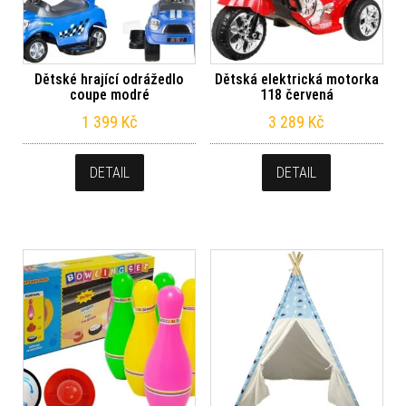
Dětské hrající odrážedlo
Dětská elektrická motorka
coupe modré
118 červená
1 399
Kč
3 289
Kč
DETAIL
DETAIL