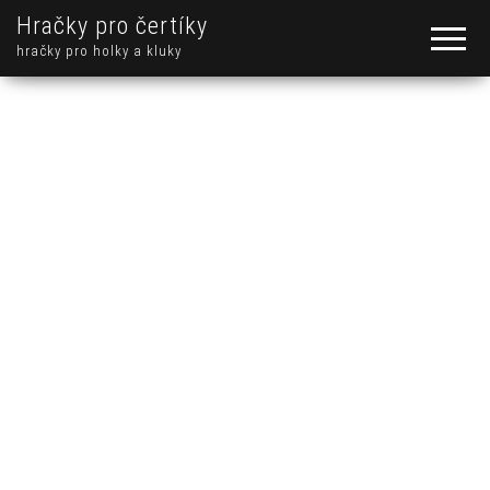
Hračky pro čertíky
hračky pro holky a kluky