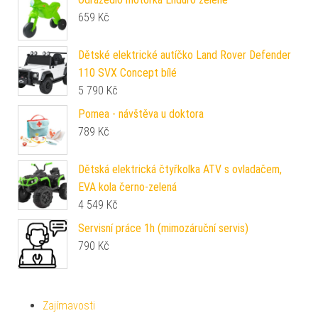
659
Kč
Dětské elektrické autíčko Land Rover Defender
110 SVX Concept bílé
5 790
Kč
Pomea - návštěva u doktora
789
Kč
Dětská elektrická čtyřkolka ATV s ovladačem,
EVA kola černo-zelená
4 549
Kč
Servisní práce 1h (mimozáruční servis)
790
Kč
Zajímavosti