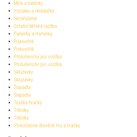
Míče a balónky
mozaiky a vkládačky
Nezařazené
Ostatní dětská razítka
Panenky a miminka
Pískoviště
Pískoviště
Příslušenství pro vozítka
Příslušenství pro vozítka
Skluzavky
Skluzavky
Šlapadla
Šlapadla
Textilní hračky
Tříkolky
Tříkolky
Víceúčelové dřevěné hry a hračky