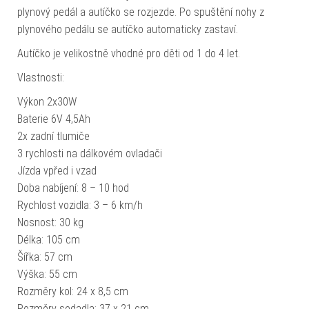
plynový pedál a autíčko se rozjezde. Po spuštění nohy z
plynového pedálu se autíčko automaticky zastaví.
Autíčko je velikostně vhodné pro děti od 1 do 4 let.
Vlastnosti:
Výkon 2x30W
Baterie 6V 4,5Ah
2x zadní tlumiče
3 rychlosti na dálkovém ovladači
Jízda vpřed i vzad
Doba nabíjení: 8 – 10 hod
Rychlost vozidla: 3 – 6 km/h
Nosnost: 30 kg
Délka: 105 cm
Šířka: 57 cm
Výška: 55 cm
Rozměry kol: 24 x 8,5 cm
Rozměry sedadla: 37 x 21 cm