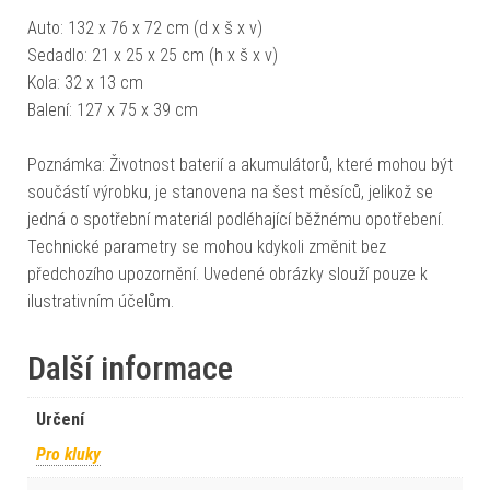
Auto: 132 x 76 x 72 cm (d x š x v)
Sedadlo: 21 x 25 x 25 cm (h x š x v)
Kola: 32 x 13 cm
Balení: 127 x 75 x 39 cm
Poznámka: Životnost baterií a akumulátorů, které mohou být
součástí výrobku, je stanovena na šest měsíců, jelikož se
jedná o spotřební materiál podléhající běžnému opotřebení.
Technické parametry se mohou kdykoli změnit bez
předchozího upozornění. Uvedené obrázky slouží pouze k
ilustrativním účelům.
Další informace
Určení
Pro kluky