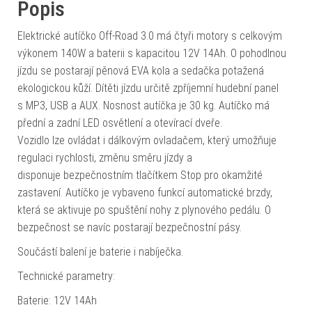
Popis
Elektrické autíčko Off-Road 3.0 má čtyři motory s celkovým
výkonem 140W a baterii s kapacitou 12V 14Ah. O pohodlnou
jízdu se postarají pěnová EVA kola a sedačka potažená
ekologickou kůží. Dítěti jízdu určitě zpříjemní hudební panel
s MP3, USB a AUX. Nosnost autíčka je 30 kg. Autíčko má
přední a zadní LED osvětlení a otevírací dveře.
Vozidlo lze ovládat i dálkovým ovladačem, který umožňuje
regulaci rychlosti, změnu směru jízdy a
disponuje bezpečnostním tlačítkem Stop pro okamžité
zastavení. Autíčko je vybaveno funkcí automatické brzdy,
která se aktivuje po spuštění nohy z plynového pedálu. O
bezpečnost se navíc postarají bezpečnostní pásy.
Součástí balení je baterie i nabíječka.
Technické parametry:
Baterie: 12V 14Ah