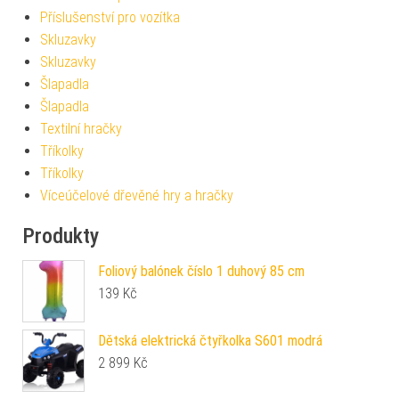
Příslušenství pro vozítka
Skluzavky
Skluzavky
Šlapadla
Šlapadla
Textilní hračky
Tříkolky
Tříkolky
Víceúčelové dřevěné hry a hračky
Produkty
Foliový balónek číslo 1 duhový 85 cm
139
Kč
Dětská elektrická čtyřkolka S601 modrá
2 899
Kč