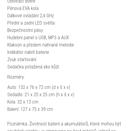
Otevírací dveře
Pěnová EVA kola
Dálkové ovládání 2,4 GHz
Přední a zadní LED světla
Bezpečnostní pásy
Hudební panel s USB, MP3 a AUX
Klakson a předem nahrané melodie
Indikátor nabití baterie
Zvuk startování
Sedačka potažená eko kůží
Rozměry:
Auto: 132 x 76 x 72 cm (d x š x v)
Sedadlo: 21 x 25 x 25 cm (h x š x v)
Kola: 32 x 13 cm
Balení: 127 x 75 x 39 cm
Poznámka: Životnost baterií a akumulátorů, které mohou být