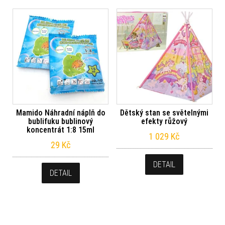
Mamido Náhradní náplň do
Dětský stan se světelnými
bublifuku bublinový
efekty růžový
koncentrát 1:8 15ml
1 029
Kč
29
Kč
DETAIL
DETAIL