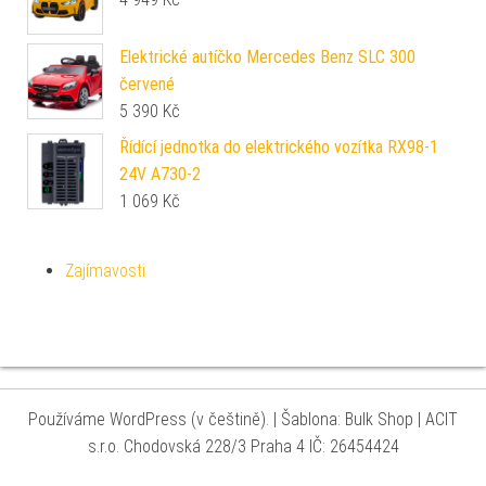
Elektrické autíčko Mercedes Benz SLC 300
červené
5 390
Kč
Řídící jednotka do elektrického vozítka RX98-1
24V A730-2
1 069
Kč
Zajímavosti
Používáme WordPress (v češtině).
|
Šablona: Bulk Shop
| ACIT
s.r.o. Chodovská 228/3 Praha 4 IČ: 26454424