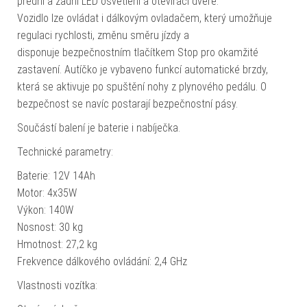
přední a zadní LED osvětlení a otevírací dveře.
Vozidlo lze ovládat i dálkovým ovladačem, který umožňuje
regulaci rychlosti, změnu směru jízdy a
disponuje bezpečnostním tlačítkem Stop pro okamžité
zastavení. Autíčko je vybaveno funkcí automatické brzdy,
která se aktivuje po spuštění nohy z plynového pedálu. O
bezpečnost se navíc postarají bezpečnostní pásy.
Součástí balení je baterie i nabíječka.
Technické parametry:
Baterie: 12V 14Ah
Motor: 4x35W
Výkon: 140W
Nosnost: 30 kg
Hmotnost: 27,2 kg
Frekvence dálkového ovládání: 2,4 GHz
Vlastnosti vozítka: