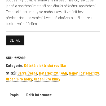
součástí výrobku, je stanovena na šest měsíců, jelikož se
jedná o spotřební materiál podléhající běžnému opotřebení.
Technické parametry se mohou kdykoli změnit bez
předchozího upozornění. Uvedené obrázky slouží pouze k
ilustrativním účelům.
DETAIL
SKU:
225909
Kategorie:
Dětská elektrická vozítka
Štítků:
Barva:Černá
,
Baterie:12V 14Ah
,
Napětí baterie:12V
,
Určení:Pro holky
,
Určení:Pro kluky
Popis
Další informace