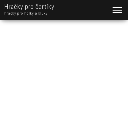
Hračky pro čertíky
hračky pro holky a kluky