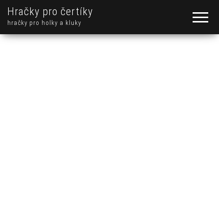
Hračky pro čertíky
hračky pro holky a kluky