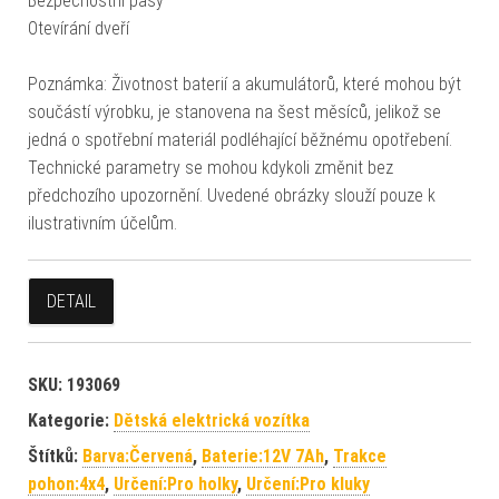
Bezpečnostní pásy
Otevírání dveří
Poznámka: Životnost baterií a akumulátorů, které mohou být
součástí výrobku, je stanovena na šest měsíců, jelikož se
jedná o spotřební materiál podléhající běžnému opotřebení.
Technické parametry se mohou kdykoli změnit bez
předchozího upozornění. Uvedené obrázky slouží pouze k
ilustrativním účelům.
DETAIL
SKU:
193069
Kategorie:
Dětská elektrická vozítka
Štítků:
Barva:Červená
,
Baterie:12V 7Ah
,
Trakce
pohon:4x4
,
Určení:Pro holky
,
Určení:Pro kluky