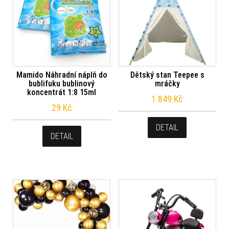
Mamido Náhradní náplň do
Dětský stan Teepee s
bublifuku bublinový
mráčky
koncentrát 1:8 15ml
1 849
Kč
29
Kč
DETAIL
DETAIL