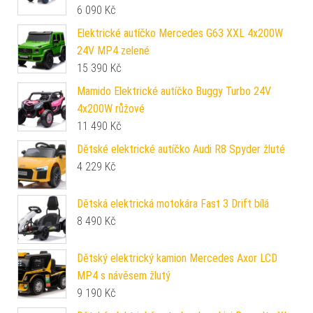
6 090
Kč
Elektrické autíčko Mercedes G63 XXL 4x200W
24V MP4 zelené
15 390
Kč
Mamido Elektrické autíčko Buggy Turbo 24V
4x200W růžové
11 490
Kč
Dětské elektrické autíčko Audi R8 Spyder žluté
4 229
Kč
Dětská elektrická motokára Fast 3 Drift bílá
8 490
Kč
Dětský elektrický kamion Mercedes Axor LCD
MP4 s návěsem žlutý
9 190
Kč