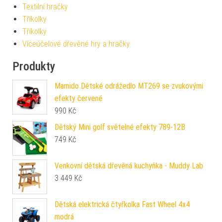
Textilní hračky
Tříkolky
Tříkolky
Víceúčelové dřevěné hry a hračky
Produkty
Mamido Dětské odrážedlo MT269 se zvukovými
efekty červené
990
Kč
Dětský Mini golf světelné efekty 789-12B
749
Kč
Venkovní dětská dřevěná kuchyňka - Muddy Lab
3 449
Kč
Dětská elektrická čtyřkolka Fast Wheel 4x4
modrá