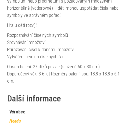
symbolům nebo předmětům s požadovaným množstvím,
horizontálně (vodorovně) – děti mohou uspořádat čísla nebo
symboly ve správném pořadí.
Hra u dětí rozvíjí:
Rozpoznávání číselných symbolů
Srovnávání množství
Přiřazování čísel k danému množství
Vytváření prvních číselných řad
Obsah balení: 27 dílků puzzle (složené 60 x 30 cm)
Doporučený věk: 3-6 let Rozměry balení jsou: 18,8 x 18,8 x 6,1
cm.
Další informace
Výrobce
Headu