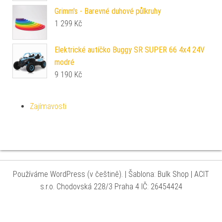
Grimm's - Barevné duhové půlkruhy
1 299
Kč
Elektrické autíčko Buggy SR SUPER 66 4x4 24V
modré
9 190
Kč
Zajímavosti
Používáme WordPress (v češtině).
|
Šablona: Bulk Shop
| ACIT
s.r.o. Chodovská 228/3 Praha 4 IČ: 26454424