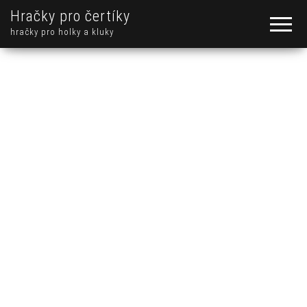
Hračky pro čertíky
hračky pro holky a kluky