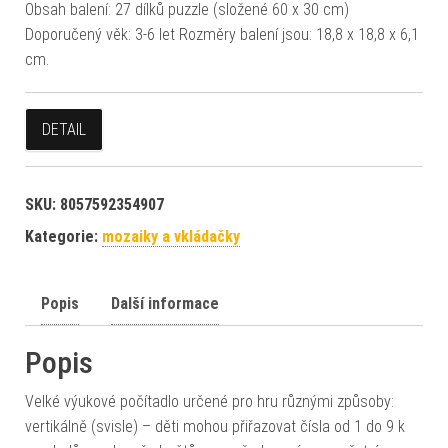
Obsah balení: 27 dílků puzzle (složené 60 x 30 cm)
Doporučený věk: 3-6 let Rozměry balení jsou: 18,8 x 18,8 x 6,1
cm.
DETAIL
SKU:
8057592354907
Kategorie:
mozaiky a vkládačky
Popis
Další informace
Popis
Velké výukové počítadlo určené pro hru různými způsoby:
vertikálně (svisle) – děti mohou přiřazovat čísla od 1 do 9 k