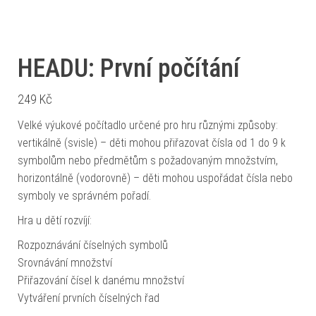
HEADU: První počítání
249
Kč
Velké výukové počítadlo určené pro hru různými způsoby:
vertikálně (svisle) – děti mohou přiřazovat čísla od 1 do 9 k
symbolům nebo předmětům s požadovaným množstvím,
horizontálně (vodorovně) – děti mohou uspořádat čísla nebo
symboly ve správném pořadí.
Hra u dětí rozvíjí:
Rozpoznávání číselných symbolů
Srovnávání množství
Přiřazování čísel k danému množství
Vytváření prvních číselných řad