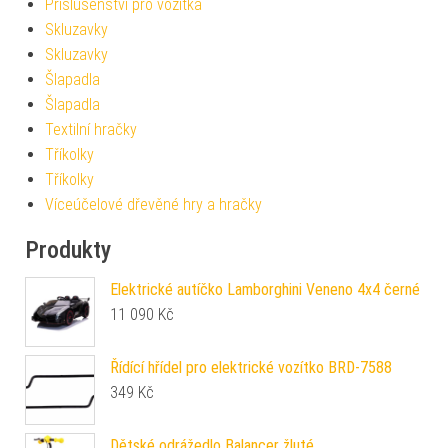
Příslušenství pro vozítka
Skluzavky
Skluzavky
Šlapadla
Šlapadla
Textilní hračky
Tříkolky
Tříkolky
Víceúčelové dřevěné hry a hračky
Produkty
Elektrické autíčko Lamborghini Veneno 4x4 černé
11 090
Kč
Řídící hřídel pro elektrické vozítko BRD-7588
349
Kč
Dětské odrážedlo Balancer žluté