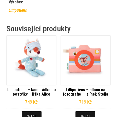
Výrobce
Lilliputiens
Související produkty
Lilliputiens – kamarádka do
Lilliputiens – album na
postýlky – liška Alice
fotografie – jelínek Stella
749
Kč
719
Kč
DETAIL
DETAIL