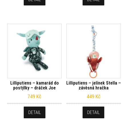
Lilliputiens – kamarád do
Lilliputiens – jelínek Stella –
postýlky – dráček Joe
závěsná hračka
749
Kč
449
Kč
DETAIL
DETAIL