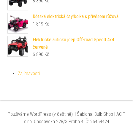
8 390
Kč
Dětská elektrická čtyřkolka s přívěsem růžová
1 819
Kč
Elektrické autíčko jeep Off-road Speed 4x4
červené
6 890
Kč
Zajímavosti
Používáme WordPress (v češtině).
|
Šablona: Bulk Shop
| ACIT
s.r.o. Chodovská 228/3 Praha 4 IČ: 26454424