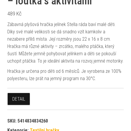
– loutka s aktivitami
489
Kč
Zábavná plyšová hračka jelínek Stella ráda baví malé děti.
Díky své malé velikosti se dá snadno vzít kamkoliv a
nezabere příliš místa. Její rozměry jsou 22 x 16 x 8 cm.
Hračka má různé aktivity – zrcátko, malého ptáčka, který
šustí. Můžete jemně pohybovat jelínkem a děti se pokouší
uchopit ptáčka. To je ideální aktivita na rozvoj jemné motoriky.
Hračka je určena pro děti od 6 měsíců. Je vyrobena ze 100%
polyesteru, lze prát na jemný program na 30°C.
DETAIL
SKU:
5414834834260
Kategorie:
Textilní hračky