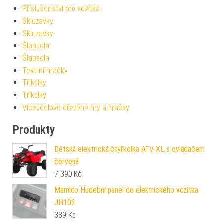
Příslušenství pro vozítka
Skluzavky
Skluzavky
Šlapadla
Šlapadla
Textilní hračky
Tříkolky
Tříkolky
Víceúčelové dřevěné hry a hračky
Produkty
Dětská elektrická čtyřkolka ATV XL s ovládačem
červená
7 390
Kč
Mamido Hudební panel do elektrického vozítka
JH103
389
Kč