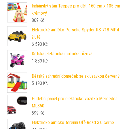
Indiánský stan Teepee pro děti 160 cm x 105 cm
krémový
809
Kč
Elektrické autíčko Porsche Spyder RS 718 MP4
žluté
6 590
Kč
Dětská elektrická motorka růžová
1 889
Kč
Dětský zahradní domeček se skluzavkou červený
5 190
Kč
Hudební panel pro elektrické vozítko Mercedes
ML350
599
Kč
Elektrické autíčko terénní Off-Road 3.0 černé