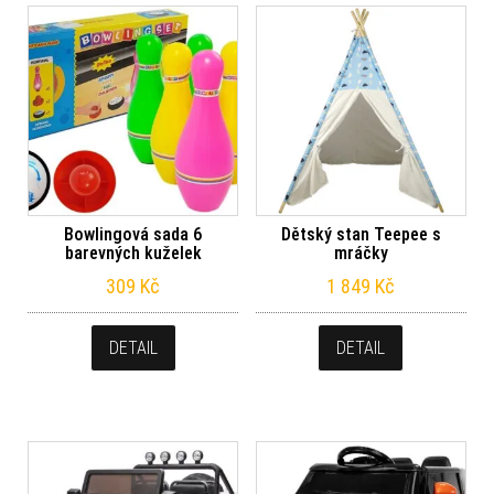
Bowlingová sada 6
Dětský stan Teepee s
barevných kuželek
mráčky
309
Kč
1 849
Kč
DETAIL
DETAIL