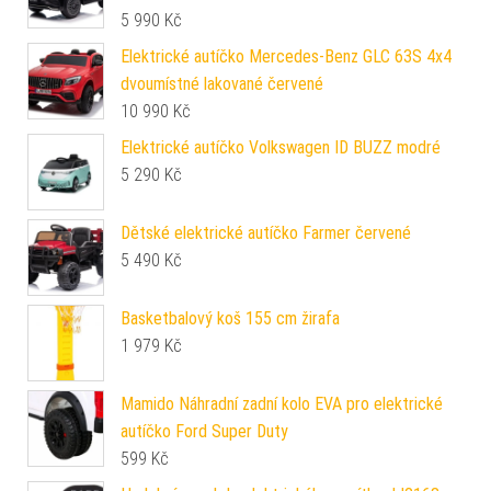
5 990
Kč
Elektrické autíčko Mercedes-Benz GLC 63S 4x4
dvoumístné lakované červené
10 990
Kč
Elektrické autíčko Volkswagen ID BUZZ modré
5 290
Kč
Dětské elektrické autíčko Farmer červené
5 490
Kč
Basketbalový koš 155 cm žirafa
1 979
Kč
Mamido Náhradní zadní kolo EVA pro elektrické
autíčko Ford Super Duty
599
Kč