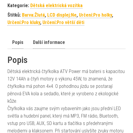
Kategorie:
Dětská elektrická vozítka
Štítků:
Barva:Žlutá
,
LCD displej:Ne
,
Určení:Pro holky
,
Určení:Pro kluky
,
Určení:Pro větší děti
Popis
Další informace
Popis
Dětská elektrická čtyřkolka ATV Power má baterii s kapacitou
12V 14Ah a čtyři motory o výkonu 45W, to znamená, že
čtyřkolka má pohon 4×4. O pohodlnou jízdu se postarají
pěnová EVA kola a sedadlo, které je vyrobeno z ekologické
kůže.
Čtyřkolka vás zaujme svým vybavením jako jsou přední LED
světla a hudební panel, který má MP3, FM rádio, Bluetooth,
vstup pro USB, AUX, SD kartu a tlačítka s předehranými
melodiemi a klaksonem. Při startování uslyšíte zvuky motoru