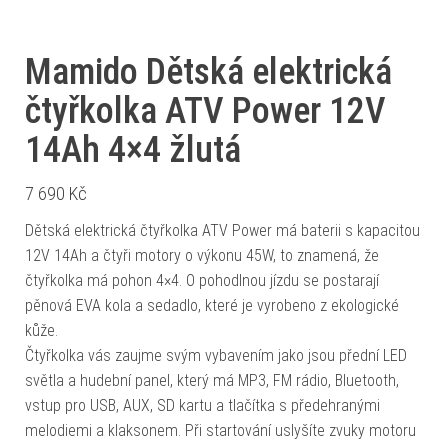
Mamido Dětská elektrická
čtyřkolka ATV Power 12V
14Ah 4×4 žlutá
7 690
Kč
Dětská elektrická čtyřkolka ATV Power má baterii s kapacitou
12V 14Ah a čtyři motory o výkonu 45W, to znamená, že
čtyřkolka má pohon 4×4. O pohodlnou jízdu se postarají
pěnová EVA kola a sedadlo, které je vyrobeno z ekologické
kůže.
Čtyřkolka vás zaujme svým vybavením jako jsou přední LED
světla a hudební panel, který má MP3, FM rádio, Bluetooth,
vstup pro USB, AUX, SD kartu a tlačítka s předehranými
melodiemi a klaksonem. Při startování uslyšíte zvuky motoru