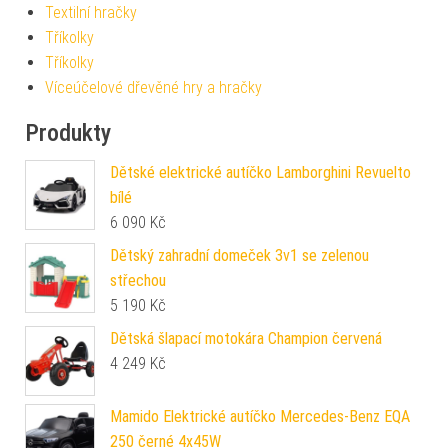
Textilní hračky
Tříkolky
Tříkolky
Víceúčelové dřevěné hry a hračky
Produkty
Dětské elektrické autíčko Lamborghini Revuelto
bílé
6 090
Kč
Dětský zahradní domeček 3v1 se zelenou
střechou
5 190
Kč
Dětská šlapací motokára Champion červená
4 249
Kč
Mamido Elektrické autíčko Mercedes-Benz EQA
250 černé 4x45W