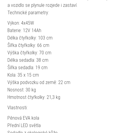
a vozidlo se plynule rozjede i zastaví.
Technické parametry:
Výkon: 4x45W
Baterie: 12V 14Ah
Délka čtyřkolky: 103 cm
Šířka čtyřkolky: 66 cm
Výška čtyřkolky: 70 cm
Délka sedadla: 38 cm
Šířka sedadla: 19 cm
Kola: 35 x 15 cm
Výška podvozku od země: 22 cm
Nosnost: 30 kg
Hmotnost čtyřkolky: 21,3 kg
Vlastnosti:
Pěnová EVA kola
Přední LED světla
Sedadlo z ekologické kůže