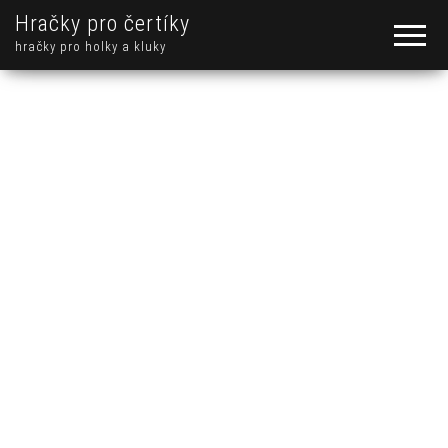
Hračky pro čertíky
hračky pro holky a kluky