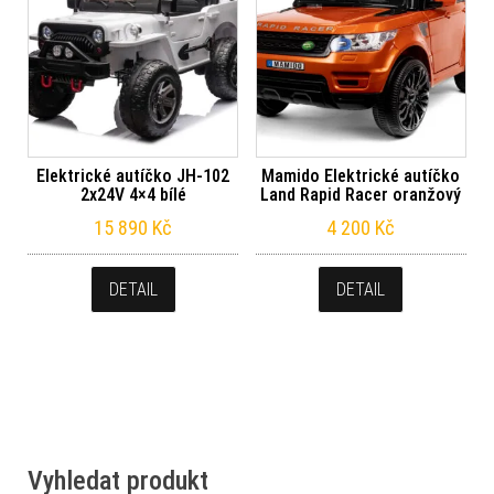
Elektrické autíčko JH-102
Mamido Elektrické autíčko
2x24V 4×4 bílé
Land Rapid Racer oranžový
15 890
Kč
4 200
Kč
DETAIL
DETAIL
Vyhledat produkt