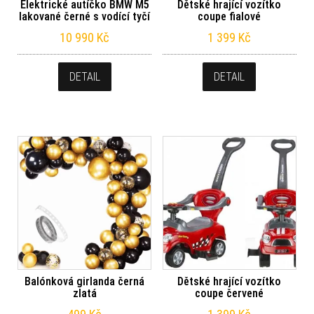
Elektrické autíčko BMW M5
Dětské hrající vozítko
lakované černé s vodící tyčí
coupe fialové
10 990
Kč
1 399
Kč
DETAIL
DETAIL
Balónková girlanda černá
Dětské hrající vozítko
zlatá
coupe červené