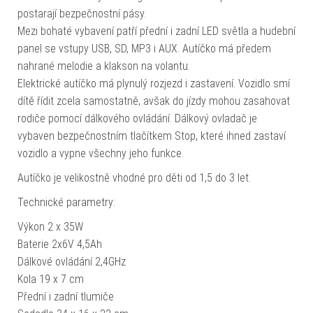
postarají bezpečnostní pásy.
Mezi bohaté vybavení patří přední i zadní LED světla a hudební
panel se vstupy USB, SD, MP3 i AUX. Autíčko má předem
nahrané melodie a klakson na volantu.
Elektrické autíčko má plynulý rozjezd i zastavení. Vozidlo smí
dítě řídit zcela samostatně, avšak do jízdy mohou zasahovat
rodiče pomocí dálkového ovládání. Dálkový ovladač je
vybaven bezpečnostním tlačítkem Stop, které ihned zastaví
vozidlo a vypne všechny jeho funkce.
Autíčko je velikostně vhodné pro děti od 1,5 do 3 let.
Technické parametry:
Výkon 2 x 35W
Baterie 2x6V 4,5Ah
Dálkové ovládání 2,4GHz
Kola 19 x 7 cm
Přední i zadní tlumiče