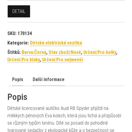
DETAIL
SKU:
170134
Kategorie:
Dětská elektrická vozítka
Štítků:
Barva:Černá
,
Stav zboží:Nové
,
Určení:Pro holky
,
Určení:Pro kluky
,
Určení:Pro nejmenší
Popis
Další informace
Popis
Dětské licencované autíčko Audi R8 Spyder přijíždí na
měkkých pěnových Eva kolech, která jsou tichá a přizpůsobí
se různým typům terénu. Dítě se posadí do pohodlně
tvarované sedačky z ekologické kůže a o bezpečnost se