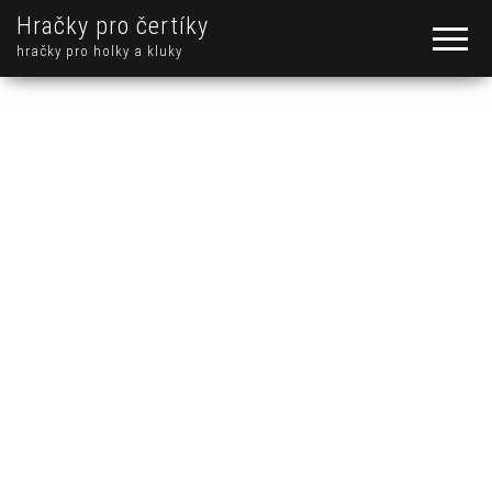
Hračky pro čertíky
hračky pro holky a kluky