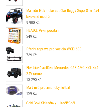
Mamido Elektrické autíčko Buggy SuperStar 4x4
lakované modré
9 900
Kč
HEADU: První počítání
249
Kč
Přední náprava pro vozidlo WXE1688
739
Kč
Elektrické autíčko Mercedes G63 AMG XXL 4x4
24V černé
13 290
Kč
Malý míč pro americký fotbal
129
Kč
Goki Goki Skleněnky – Kočičí oči