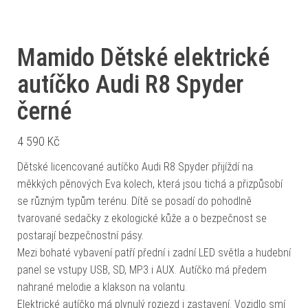
Mamido Dětské elektrické
autíčko Audi R8 Spyder
černé
4 590
Kč
Dětské licencované autíčko Audi R8 Spyder přijíždí na
měkkých pěnových Eva kolech, která jsou tichá a přizpůsobí
se různým typům terénu. Dítě se posadí do pohodlně
tvarované sedačky z ekologické kůže a o bezpečnost se
postarají bezpečnostní pásy.
Mezi bohaté vybavení patří přední i zadní LED světla a hudební
panel se vstupy USB, SD, MP3 i AUX. Autíčko má předem
nahrané melodie a klakson na volantu.
Elektrické autíčko má plynulý rozjezd i zastavení. Vozidlo smí