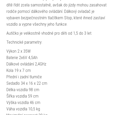
dítě řídit zcela samostatně, avšak do jízdy mohou zasahovat
rodiče pomocí dálkového ovládání. Dálkový ovladač je
vybaven bezpečnostním tlačítkem Stop, které ihned zastaví
vozidlo a vypne všechny jeho funkce.
Autíčko je velikostně vhodné pro děti od 1,5 do 3 let.
Technické parametry:
Výkon 2 x 35W
Baterie 2x6V 4,5Ah
Dálkové ovládání 2,4GHz
Kola 19 x 7 cm
Přední i zadní tlumiče
Sedadlo 34 x 16 x 22 cm
Délka vozidla 98 cm
Šířka vozidla 59 cm
Výška vozidla 46 cm
Váha vozidla 10,5 kg