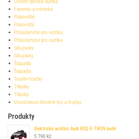
Ostatní dětská razítka
Panenky a miminka
Pískoviště
Pískoviště
Příslušenství pro vozítka
Příslušenství pro vozítka
Skluzavky
Skluzavky
Šlapadla
Šlapadla
Textilní hračky
Tříkolky
Tříkolky
Víceúčelové dřevěné hry a hračky
Produkty
Elektrické autíčko Audi RSQ E-TRON šedé
5 790
Kč