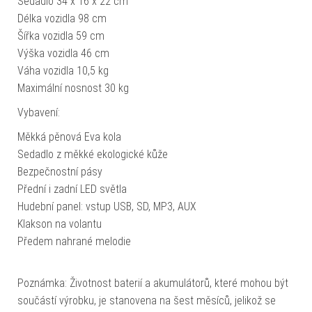
Sedadlo 34 x 16 x 22 cm
Délka vozidla 98 cm
Šířka vozidla 59 cm
Výška vozidla 46 cm
Váha vozidla 10,5 kg
Maximální nosnost 30 kg
Vybavení:
Měkká pěnová Eva kola
Sedadlo z měkké ekologické kůže
Bezpečnostní pásy
Přední i zadní LED světla
Hudební panel: vstup USB, SD, MP3, AUX
Klakson na volantu
Předem nahrané melodie
Poznámka: Životnost baterií a akumulátorů, které mohou být
součástí výrobku, je stanovena na šest měsíců, jelikož se