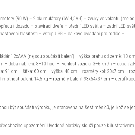
.
é motory (90 W) – 2 akumulátory (6V 4,5AH) – zvuky ve volantu (melodi
opředu i dozadu – otevírací dveře – přední LED světla – zadní LED svět
nastavení hlasitosti – vstup USB – dálkové ovládání pro rodiče –
ládání: 2xAAA (nejsou součástí balení) – výška prahu od země: 10 c
 – doba nabíjení: 8–10 hod. – rychlost vozidla: 3–6 km/h – doba jízd
ka: 91 cm – šířka: 60 cm – výška: 48 cm – rozměry kol: 20×7 cm – ro
 hmotnost balení: 14,5 kg – rozměry balení: 93x54x37 cm – certifikac
hou být součástí výrobku, je stanovena na šest měsíců, jelikož se je
ředchozího upozornění. Uvedené obrázky slouží pouze k ilustrativním