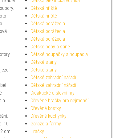
it kabel
Dětská elektrická vozítka
soubory.
Dětská hřiště
Toto
Dětská hřiště
ro
Dětská odrážedla
ková
Dětská odrážedla
Dětská odrážedla
Dětské boby a sáně
otory
Dětské houpačky a houpadla
Dětské stany
jezdí
Dětské stany
 –
Dětské zahradní nářadí
abel
Dětské zahradní nářadí
é
Didaktické a slovní hry
ola
Dřevěné hračky pro nejmenší
Dřevěné kostky
ání:
Dřevěné kuchyňky
ě: 10
Garáže a farmy
22 cm –
Hračky