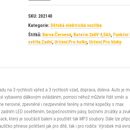
SKU:
202140
Kategorie:
Dětská elektrická vozítka
Štítků:
Barva:Červená
,
Baterie:2x6V 4,5Ah
,
Funkční
světla:Zadní
,
Určení:Pro holky
,
Určení:Pro kluky
du na 3 rychlosti vpřed a 3 rychlosti vzad, doprava, doleva. Auto je 
 také vybaveno dálkovým ovládáním, pomocí něhož můžete řídit směr a
dne nerovné, zpevněné i nezpevněné terény a mírné kopečky s max.
 zadním LED osvětlením, bezpečnostními pásy, bočními zrcátky a zvu
Jack, který je součástí balení a pouštět tak MP3 soubory. Dále lze připoj
utíčko přinese potěšení jak pro dítě, tak i pro rodiče. Výrobek má evr