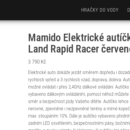
HRAČKY DO VODY
Mamido Elektrické autíč
Land Rapid Racer červen
3 790
Kč
Elektrické auto dokáže jezdit směrem dopředu i dozad
rychlosti vpřed a 3 rychlosti vzad, doprava, doleva. Aut
možné ovládat i přes 2,4GHz dálkové ovládání. Autíčko 
vybaveno dálkovým ovládáním, pomocí něhož můžete ř
směr a bezpečnost jízdy Vašeho dítěte. Autíčko lehce
nerovné, zpevněné i nezpevněné terény a mírné kopeč
max. stoupáním 10%. Dále je autíčko vybaveno přední
zadním LED osvětlením, bezpečnostními pásy, bočním