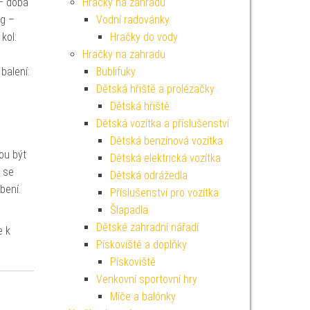
 – doba
Hračky na zahradu
kg –
Vodní radovánky
kol:
Hračky do vody
Hračky na zahradu
balení:
Bublifuky
Dětská hřiště a prolézačky
Dětská hřiště
Dětská vozítka a příslušenství
Dětská benzínová vozítka
ou být
Dětská elektrická vozítka
ž se
Dětská odrážedla
bení.
Příslušenství pro vozítka
Šlapadla
Dětské zahradní nářadí
e k
Pískoviště a doplňky
Pískoviště
Venkovní sportovní hry
Míče a balónky