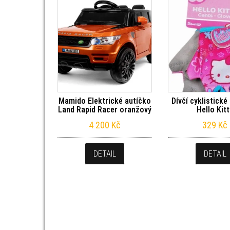
Mamido Elektrické autíčko
Dívčí cyklistické
Land Rapid Racer oranžový
Hello Kit
4 200
Kč
329
Kč
DETAIL
DETAIL