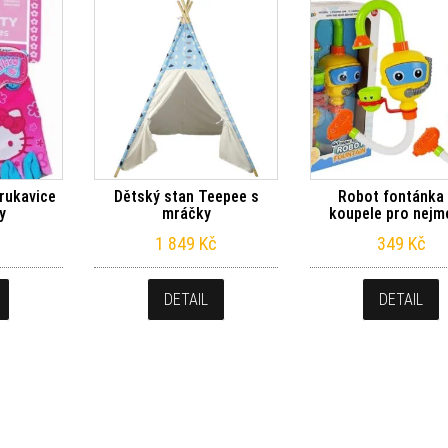
 rukavice
Dětský stan Teepee s
Robot fontánka
ty
mráčky
koupele pro nejm
1 849
Kč
349
Kč
DETAIL
DETAIL