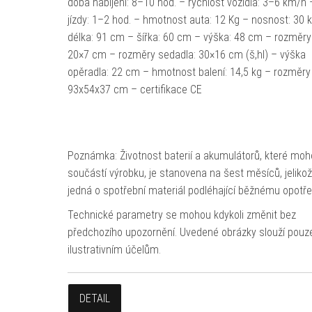
doba nabíjení: 8–10 hod. – rychlost vozidla: 3–6 km/h
jízdy: 1–2 hod. – hmotnost auta: 12 Kg – nosnost: 30 
délka: 91 cm – šířka: 60 cm – výška: 48 cm – rozměry 
20×7 cm – rozměry sedadla: 30×16 cm (š,hl) – výška
opěradla: 22 cm – hmotnost balení: 14,5 kg – rozměry 
93x54x37 cm – certifikace CE
Poznámka: Životnost baterií a akumulátorů, které moh
součástí výrobku, je stanovena na šest měsíců, jeliko
jedná o spotřební materiál podléhající běžnému opotře
Technické parametry se mohou kdykoli změnit bez
předchozího upozornění. Uvedené obrázky slouží pouz
ilustrativním účelům.
DETAIL