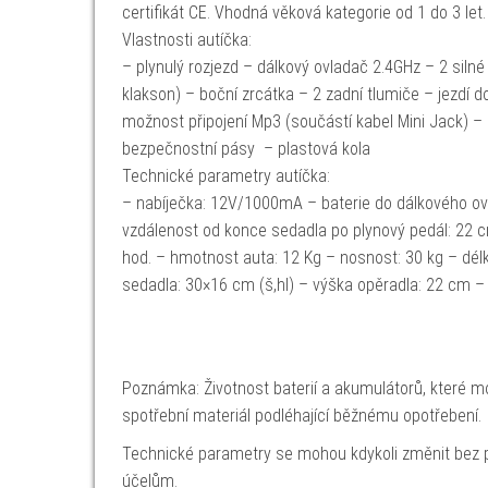
certifikát CE. Vhodná věková kategorie od 1 do 3 let
Vlastnosti autíčka:
– plynulý rozjezd – dálkový ovladač 2.4GHz – 2 siln
klakson) – boční zrcátka – 2 zadní tlumiče – jezdí d
možnost připojení Mp3 (součástí kabel Mini Jack) – 
bezpečnostní pásy – plastová kola
Technické parametry autíčka:
– nabíječka: 12V/1000mA – baterie do dálkového ov
vzdálenost od konce sedadla po plynový pedál: 22 cm
hod. – hmotnost auta: 12 Kg – nosnost: 30 kg – dél
sedadla: 30×16 cm (š,hl) – výška opěradla: 22 cm –
Poznámka: Životnost baterií a akumulátorů, které mo
spotřební materiál podléhající běžnému opotřebení.
Technické parametry se mohou kdykoli změnit bez p
účelům.