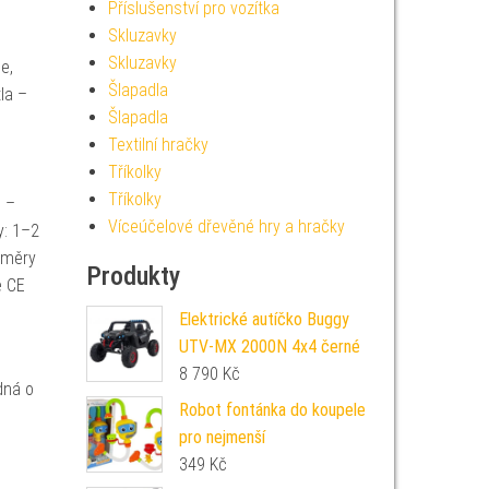
Příslušenství pro vozítka
Skluzavky
Skluzavky
e,
Šlapadla
la –
Šlapadla
Textilní hračky
Tříkolky
Tříkolky
m –
Víceúčelové dřevěné hry a hračky
y: 1–2
změry
Produkty
e CE
Elektrické autíčko Buggy
UTV-MX 2000N 4x4 černé
8 790
Kč
dná o
Robot fontánka do koupele
pro nejmenší
349
Kč