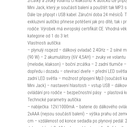
zrcátky a zvuky volantu či klaksonu. K autíčku lze připoj
Mini Jack, který je součástí balení a pouštět tak MP3 
Dále lze připojit i USB kabel. Záruční doba 24 měsíců. 
exkluzivní autíčko přinese potěšení jak pro dítě, tak i p
rodiče. Výrobek má evropský certifikát CE. Vhodná vě
kategorie od 1 do 3 let.
Vlastnosti autíčka:
– plynulý rozjezd – dálkový ovladač 2.4GHz – 2 silné m
(90 W) – 2 akumulátory (6V 4,5AH) – zvuky ve volantu
(melodie, klakson) – boční zrcátka – 2 zadní tlumiče – 
dopředu i dozadu – otevírací dveře – přední LED světla
zadní LED světla – možnost připojení Mp3 (součástí k
Mini Jack) – nastavení hlasitosti – vstup USB – dálkov
ovládání pro rodiče – bezpečnostní pásy – plastová k
Technické parametry autíčka:
– nabíječka: 12V/1000mA – baterie do dálkového ovlád
2xAAA (nejsou součástí balení) – výška prahu od zem
cm – vzdálenost od konce sedadla po plynový pedál: 