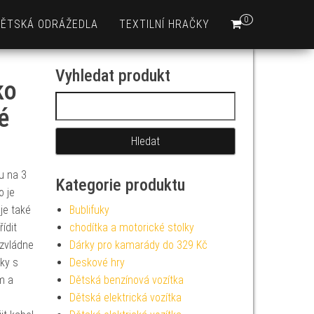
0
DĚTSKÁ ODRÁŽEDLA
TEXTILNÍ HRAČKY
Vyhledat produkt
ko
Vyhledávání
é
u na 3
Kategorie produktu
o je
je také
Bublifuky
ídit
chodítka a motorické stolky
 zvládne
Dárky pro kamarády do 329 Kč
ky s
Deskové hry
m a
Dětská benzínová vozítka
i
Dětská elektrická vozítka