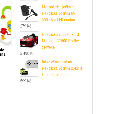
Mamido Nabíječka na
elektrická vozítka 6V
500mA s LED diodou
279
Kč
Elektrické autíčko Ford
Mustang GT500 Shelby
červené
 do
5 490
Kč
enší
Dálkový ovladač na
elektrická vozítka 2,4GHz
Land Rapid Racer
599
Kč