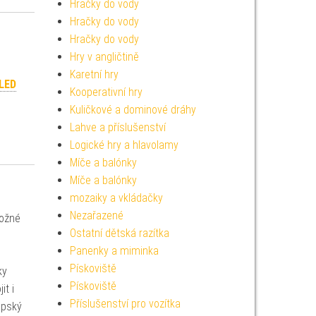
Hračky do vody
Hračky do vody
Hračky do vody
Hry v angličtině
Karetní hry
 LED
Kooperativní hry
Kuličkové a dominové dráhy
Lahve a příslušenství
Logické hry a hlavolamy
Míče a balónky
Míče a balónky
mozaiky a vkládačky
Nezařazené
možné
Ostatní dětská razítka
Panenky a miminka
Pískoviště
ky
Pískoviště
it i
Příslušenství pro vozítka
opský