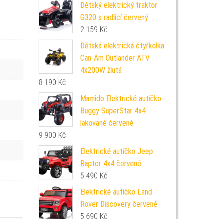
Dětský elektrický traktor
G320 s radlicí červený
2 159
Kč
Dětská elektrická čtyřkolka
Can-Am Outlander ATV
4x200W žlutá
8 190
Kč
Mamido Elektrické autíčko
Buggy SuperStar 4x4
lakované červené
9 900
Kč
Elektrické autíčko Jeep
Raptor 4x4 červené
5 490
Kč
Elektrické autíčko Land
Rover Discovery červené
5 690
Kč