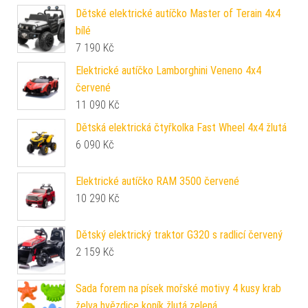
Dětské elektrické autíčko Master of Terain 4x4
bílé
7 190
Kč
Elektrické autíčko Lamborghini Veneno 4x4
červené
11 090
Kč
Dětská elektrická čtyřkolka Fast Wheel 4x4 žlutá
6 090
Kč
Elektrické autíčko RAM 3500 červené
10 290
Kč
Dětský elektrický traktor G320 s radlicí červený
2 159
Kč
Sada forem na písek mořské motivy 4 kusy krab
želva hvězdice koník žlutá zelená