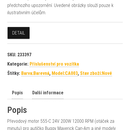
předchozího upozornění. Uvedené obrázky slouží pouze k
ilustrativním účelům.
DETAIL
SKU:
233397
Kategorie:
Příslušenství pro vozítka
Štítky:
Barva:Barevná
,
Model:CA003
,
Stav zboží:Nové
Popis
Další informace
Popis
Převodový motor 555-C 24V 200W 12000 RPM (otáček za
minutu) pro autíčko Buggy Maverick Can-Am a jiné modely