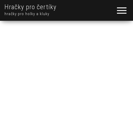
Hračky pro čertíky
hračky pro holky a kluky