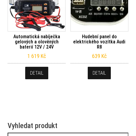
Automatická nabíječka
Hudební panel do
gelových a olověných
elektrického vozítka Audi
baterií 12V / 24V
R8
1 619
Kč
639
Kč
DETAIL
DETAIL
Vyhledat produkt