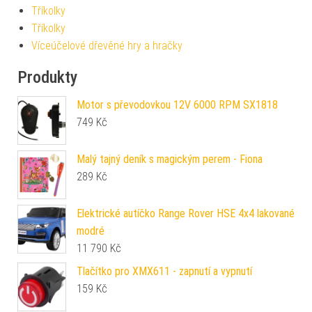
Tříkolky
Tříkolky
Víceúčelové dřevěné hry a hračky
Produkty
Motor s převodovkou 12V 6000 RPM SX1818
749
Kč
Malý tajný deník s magickým perem - Fiona
289
Kč
Elektrické autíčko Range Rover HSE 4x4 lakované
modré
11 790
Kč
Tlačítko pro XMX611 - zapnutí a vypnutí
159
Kč