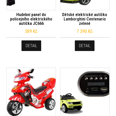
Hudební panel do
Dětské elektrické autíčko
policejního elektrického
Lamborghini Centenario
autíčka JC666
zelené
589
Kč
7 390
Kč
DETAIL
DETAIL