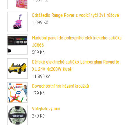
Odrážedlo Range Rover s vodící tyčí 3v1 růžové
1 399
Kč
Hudební panel do policejního elektrického autíčka
JC666
589
Kč
Dětské elektrické autíčko Lamborghini Revuelto
XL 24V 4x200W žluté
11 890
Kč
Dovednostní hra házení kroužků
179
Kč
Volejbalový míč
279
Kč