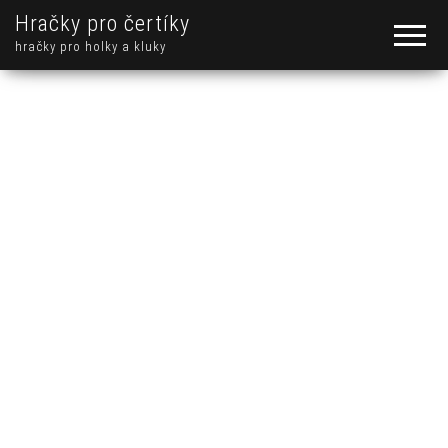
Hračky pro čertíky
hračky pro holky a kluky