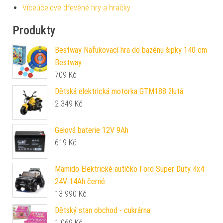
Víceúčelové dřevěné hry a hračky
Produkty
Bestway Nafukovací hra do bazénu šipky 140 cm
Bestway
709
Kč
Dětská elektrická motorka GTM188 žlutá
2 349
Kč
Gelová baterie 12V 9Ah
619
Kč
Mamido Elektrické autíčko Ford Super Duty 4x4
24V 14Ah černé
13 990
Kč
Dětský stan obchod - cukrárna
1 069
Kč