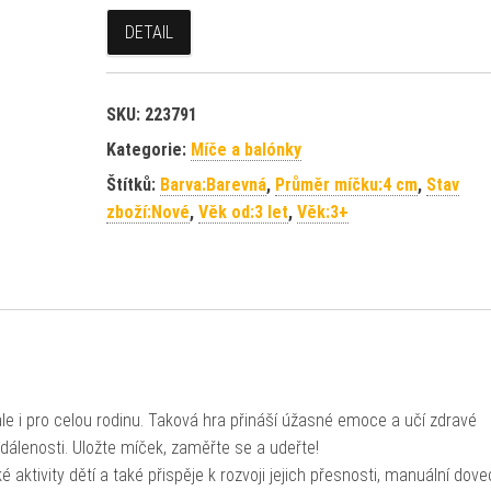
DETAIL
SKU:
223791
Kategorie:
Míče a balónky
Štítků:
Barva:Barevná
,
Průměr míčku:4 cm
,
Stav
zboží:Nové
,
Věk od:3 let
,
Věk:3+
ale i pro celou rodinu. Taková hra přináší úžasné emoce a učí zdravé
zdálenosti. Uložte míček, zaměřte se a udeřte!
ktivity dětí a také přispěje k rozvoji jejich přesnosti, manuální dove