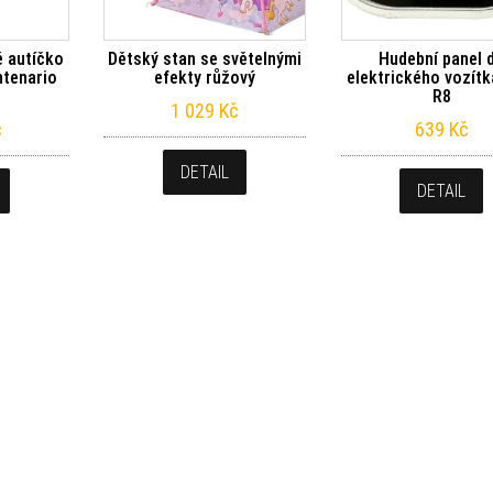
é autíčko
Dětský stan se světelnými
Hudební panel 
ntenario
efekty růžový
elektrického vozítk
R8
1 029
Kč
č
639
Kč
DETAIL
DETAIL