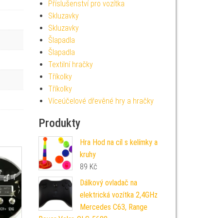
Příslušenství pro vozítka
Skluzavky
Skluzavky
Šlapadla
Šlapadla
Textilní hračky
Tříkolky
Tříkolky
Víceúčelové dřevěné hry a hračky
Produkty
Hra Hod na cíl s kelímky a
kruhy
89
Kč
Dálkový ovladač na
elektrická vozítka 2,4GHz
Mercedes C63, Range