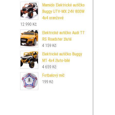
Mamido Elektrické autíčko
Buggy UTV-MX 24V 800W
4x4 oranžové
12 990
Kč
Elektrické autíčko Audi TT
RS Roadster žluté
4 159
Kč
Elektrické autíčko Buggy
M1 4x4 žluto-bílé
4 659
Kč
Fotbalový míč
199
Kč