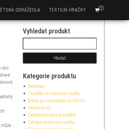
0
DĚTSKÁ ODRÁŽEDLA
TEXTILNÍ HRAČKY
Vyhledat produkt
Vyhledávání
i pro
Kategorie produktu
zdravé
lenosti.
Bublifuky
chodítka a motorické stolky
ktivity
Dárky pro kamarády do 329 Kč
Deskové hry
ích
Dětská benzínová vozítka
Dětská elektrická vozítka
c může