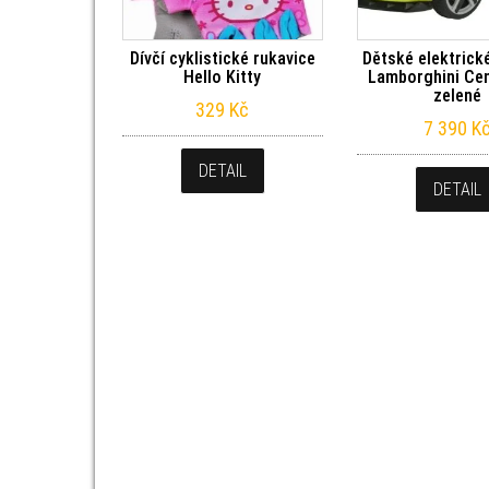
Dívčí cyklistické rukavice
Dětské elektrick
Hello Kitty
Lamborghini Ce
zelené
329
Kč
7 390
K
DETAIL
DETAIL