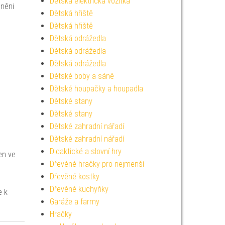
Dětská elektrická vozítka
dněni
Dětská hřiště
Dětská hřiště
Dětská odrážedla
Dětská odrážedla
Dětská odrážedla
Dětské boby a sáně
Dětské houpačky a houpadla
Dětské stany
Dětské stany
Dětské zahradní nářadí
Dětské zahradní nářadí
Didaktické a slovní hry
len ve
Dřevěné hračky pro nejmenší
Dřevěné kostky
Dřevěné kuchyňky
e k
Garáže a farmy
Hračky