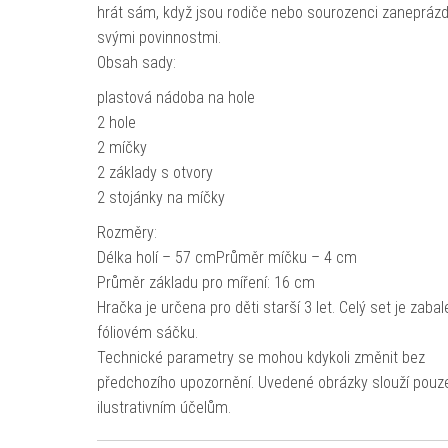
hrát sám, když jsou rodiče nebo sourozenci zanepráz
svými povinnostmi.
Obsah sady:
plastová nádoba na hole
2 hole
2 míčky
2 základy s otvory
2 stojánky na míčky
Rozměry:
Délka holí – 57 cmPrůměr míčku – 4 cm
Průměr základu pro míření: 16 cm
Hračka je určena pro děti starší 3 let. Celý set je zaba
fóliovém sáčku.
Technické parametry se mohou kdykoli změnit bez
předchozího upozornění. Uvedené obrázky slouží pouz
ilustrativním účelům.