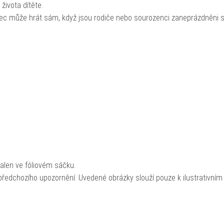
 života dítěte.
vec může hrát sám, když jsou rodiče nebo sourozenci zaneprázdněni 
abalen ve fóliovém sáčku.
ředchozího upozornění. Uvedené obrázky slouží pouze k ilustrativním