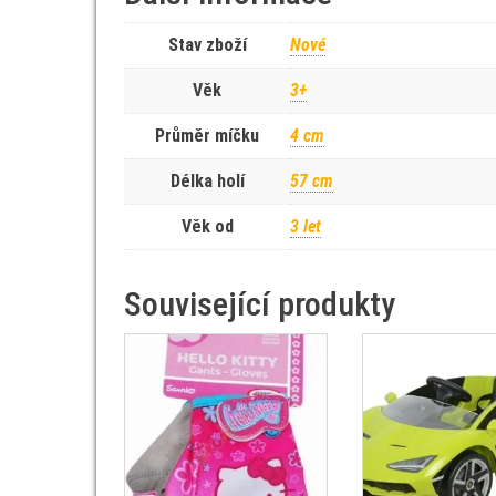
Stav zboží
Nové
Věk
3+
Průměr míčku
4 cm
Délka holí
57 cm
Věk od
3 let
Související produkty