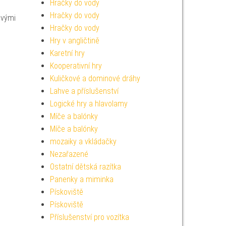
Hračky do vody
Hračky do vody
svými
Hračky do vody
Hry v angličtině
Karetní hry
Kooperativní hry
Kuličkové a dominové dráhy
Lahve a příslušenství
Logické hry a hlavolamy
Míče a balónky
Míče a balónky
mozaiky a vkládačky
Nezařazené
Ostatní dětská razítka
Panenky a miminka
Pískoviště
Pískoviště
Příslušenství pro vozítka