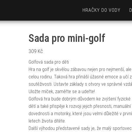
HRAČKY DO VODY
Sada pro mini-golf
309
Kč
Golfová sada pro děti
Hra na golf je skvělou zábavou nejen pro nejmenší, ale 
celou rodinu. Taková hra přináší úžasné emoce a učí 
soutěživosti. Ustavte základy s otvory ve správné vzdá
Uložte míček, zaměřte se a udeřte!
Golfová hra bude dobrým důvodem ke zvýšení fyzické a
dětí a také přispěje k rozvoji jejich přesnosti, manuální
dovednosti a motoriky, které jsou velmi důležité v prvn
letech života dítěte.
Další výhodou představené sady je, že malý sportove