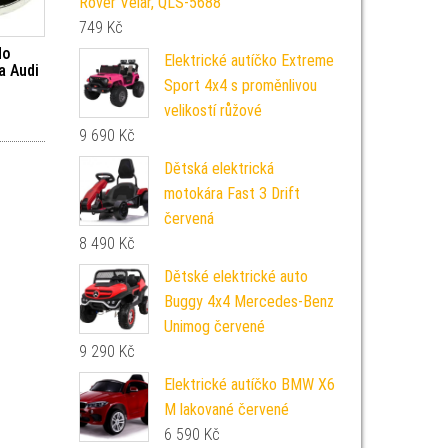
Rover Velar, QLS-5688
749
Kč
do
Elektrické autíčko Extreme
a Audi
Sport 4x4 s proměnlivou
velikostí růžové
9 690
Kč
Dětská elektrická
motokára Fast 3 Drift
červená
8 490
Kč
Dětské elektrické auto
Buggy 4x4 Mercedes-Benz
Unimog červené
9 290
Kč
Elektrické autíčko BMW X6
M lakované červené
6 590
Kč