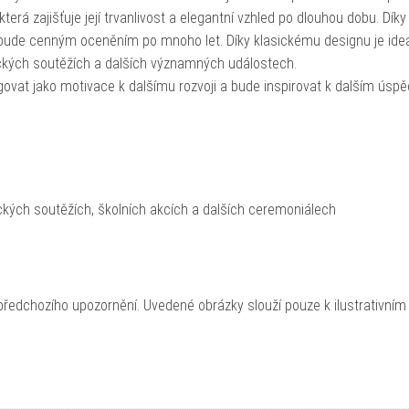
 která zajišťuje její trvanlivost a elegantní vzhled po dlouhou dobu. Dík
e bude cenným oceněním po mnoho let. Díky klasickému designu je ideá
ckých soutěžích a dalších významných událostech.
ovat jako motivace k dalšímu rozvoji a bude inspirovat k dalším úsp
ckých soutěžích, školních akcích a dalších ceremoniálech
ředchozího upozornění. Uvedené obrázky slouží pouze k ilustrativním