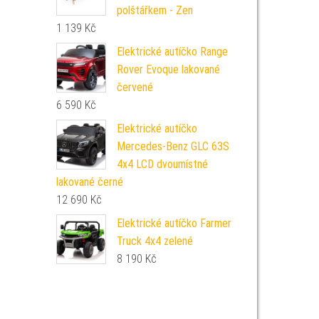
polštářkem - Zen
1 139
Kč
Elektrické autíčko Range
Rover Evoque lakované
červené
6 590
Kč
Elektrické autíčko
Mercedes-Benz GLC 63S
4x4 LCD dvoumístné
lakované černé
12 690
Kč
Elektrické autíčko Farmer
Truck 4x4 zelené
8 190
Kč