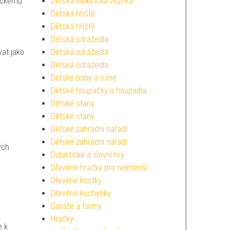
sickému
Dětská elektrická vozítka
Dětská hřiště
Dětská hřiště
Dětská odrážedla
at jako
Dětská odrážedla
Dětská odrážedla
Dětské boby a sáně
Dětské houpačky a houpadla
Dětské stany
Dětské stany
Dětské zahradní nářadí
Dětské zahradní nářadí
ých
Didaktické a slovní hry
Dřevěné hračky pro nejmenší
Dřevěné kostky
Dřevěné kuchyňky
Garáže a farmy
Hračky
e k