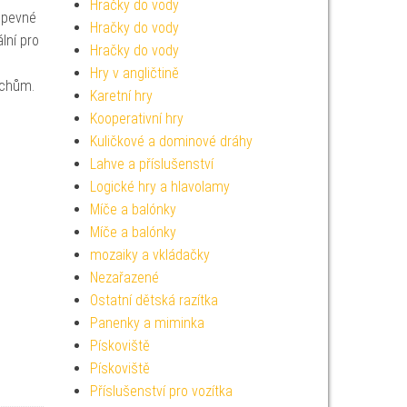
Hračky do vody
y pevné
Hračky do vody
lní pro
Hračky do vody
Hry v angličtině
ěchům.
Karetní hry
Kooperativní hry
Kuličkové a dominové dráhy
Lahve a příslušenství
Logické hry a hlavolamy
Míče a balónky
Míče a balónky
mozaiky a vkládačky
Nezařazené
Ostatní dětská razítka
Panenky a miminka
Pískoviště
Pískoviště
Příslušenství pro vozítka