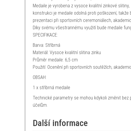
Medaile je vyrobena z vysoce kvalitní zinkové slitiny,
konstrukci je medaile odolná proti poškození, takž
prezentaci při sportovních ceremoniálech, akademi
Díky svému všestrannému využití bude medaile fung
SPECIFIKACE:
Barva: Stříbrná
Materiál: Vysoce kvalitní slitina zinku
Průměr medaile: 6,5 cm
Použití: Ocenění při sportovních soutěžích, akademi
OBSAH:
1 x stříbrná medaile
Technické parametry se mohou kdykoli změnit bez p
účelům.
Další informace