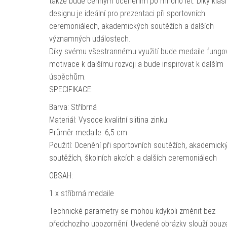
takže bude cenným oceněním po mnoho let. Díky kla
designu je ideální pro prezentaci při sportovních
ceremoniálech, akademických soutěžích a dalších
významných událostech.
Díky svému všestrannému využití bude medaile fungov
motivace k dalšímu rozvoji a bude inspirovat k dalším
úspěchům.
SPECIFIKACE:
Barva: Stříbrná
Materiál: Vysoce kvalitní slitina zinku
Průměr medaile: 6,5 cm
Použití: Ocenění při sportovních soutěžích, akademick
soutěžích, školních akcích a dalších ceremoniálech
OBSAH:
1 x stříbrná medaile
Technické parametry se mohou kdykoli změnit bez
předchozího upozornění. Uvedené obrázky slouží pouz