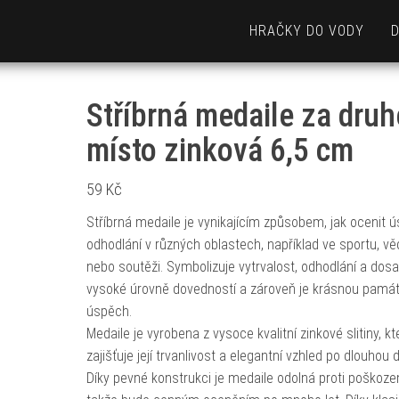
HRAČKY DO VODY
Stříbrná medaile za druh
místo zinková 6,5 cm
59
Kč
Stříbrná medaile je vynikajícím způsobem, jak ocenit ús
odhodlání v různých oblastech, například ve sportu, vě
nebo soutěži. Symbolizuje vytrvalost, odhodlání a dosa
vysoké úrovně dovedností a zároveň je krásnou pamá
úspěch.
Medaile je vyrobena z vysoce kvalitní zinkové slitiny, kt
zajišťuje její trvanlivost a elegantní vzhled po dlouhou 
Díky pevné konstrukci je medaile odolná proti poškozen