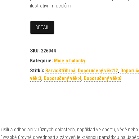
ilustrativním účelům.
DETAIL
SKU:
226044
Kategorie:
Míče a balónky
Štítků:
Barva:Stříbrná
,
Doporučený věk:12
,
Doporuč
věk:3
,
Doporučený věk:4
,
Doporučený věk:6
 úsilí a odhodlání v různých oblastech, například ve sportu, vědě nebo
ení vysoké úrovně dovedností a zároveň je krásnou památkou na úspěc