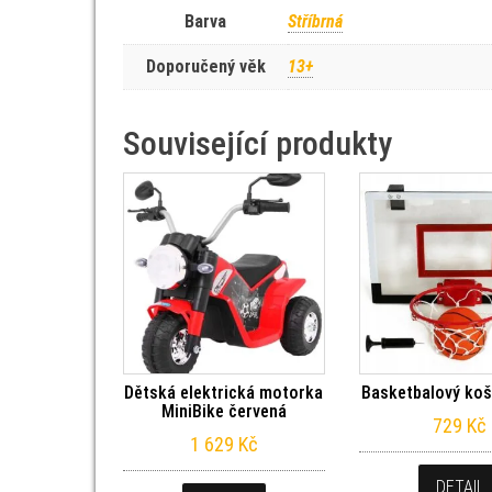
Barva
Stříbrná
Doporučený věk
13+
Související produkty
Dětská elektrická motorka
Basketbalový koš
MiniBike červená
729
Kč
1 629
Kč
DETAIL