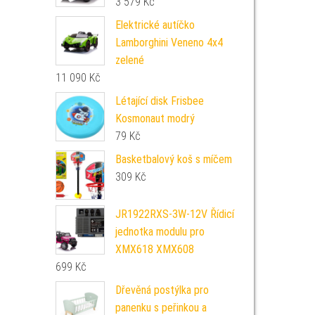
3 579
Kč
Elektrické autíčko
Lamborghini Veneno 4x4
zelené
11 090
Kč
Létající disk Frisbee
Kosmonaut modrý
79
Kč
Basketbalový koš s míčem
309
Kč
JR1922RXS-3W-12V Řídicí
jednotka modulu pro
XMX618 XMX608
699
Kč
Dřevěná postýlka pro
panenku s peřinkou a