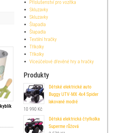
Příslušenství pro vozítka
Skluzavky
Skluzavky
Šlapadla
Šlapadla
Textilní hračky
Tříkolky
Tříkolky
Víceúčelové dřevěné hry a hračky
Produkty
Dětské elektrické auto
Buggy UTV-MX 4x4 Spider
lakované modré
kyblík
10 990
Kč
Dětská elektrická čtyřkolka
Superme růžová