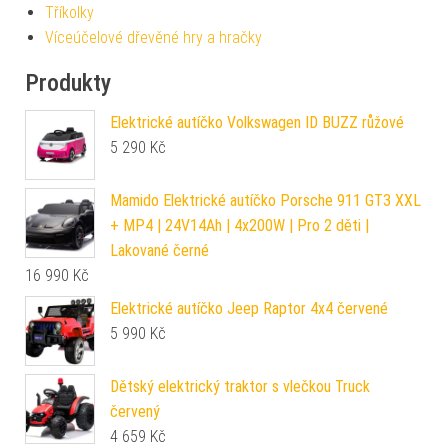
Tříkolky
Víceúčelové dřevěné hry a hračky
Produkty
Elektrické autíčko Volkswagen ID BUZZ růžové
5 290
Kč
Mamido Elektrické autíčko Porsche 911 GT3 XXL
+ MP4 | 24V14Ah | 4x200W | Pro 2 děti |
Lakované černé
16 990
Kč
Elektrické autíčko Jeep Raptor 4x4 červené
5 990
Kč
Dětský elektrický traktor s vlečkou Truck
červený
4 659
Kč