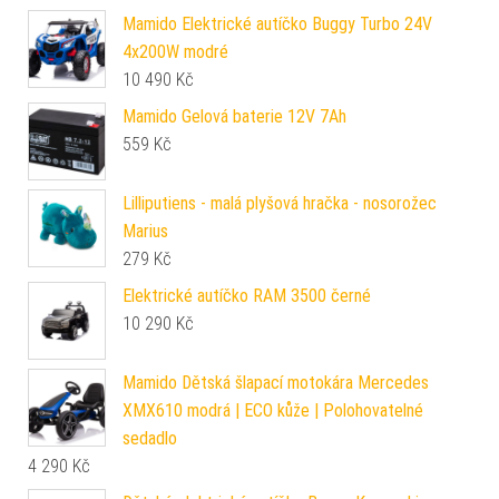
Mamido Elektrické autíčko Buggy Turbo 24V
4x200W modré
10 490
Kč
Mamido Gelová baterie 12V 7Ah
559
Kč
Lilliputiens - malá plyšová hračka - nosorožec
Marius
279
Kč
Elektrické autíčko RAM 3500 černé
10 290
Kč
Mamido Dětská šlapací motokára Mercedes
XMX610 modrá | ECO kůže | Polohovatelné
sedadlo
4 290
Kč