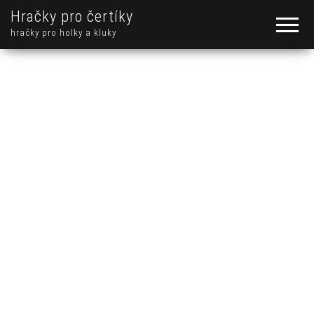
Hračky pro čertíky
hračky pro holky a kluky