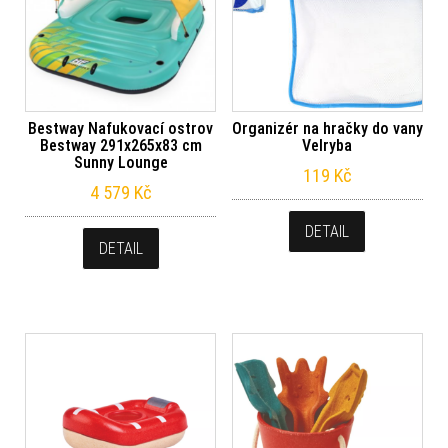
Bestway Nafukovací ostrov
Organizér na hračky do vany
Bestway 291x265x83 cm
Velryba
Sunny Lounge
119
Kč
4 579
Kč
DETAIL
DETAIL