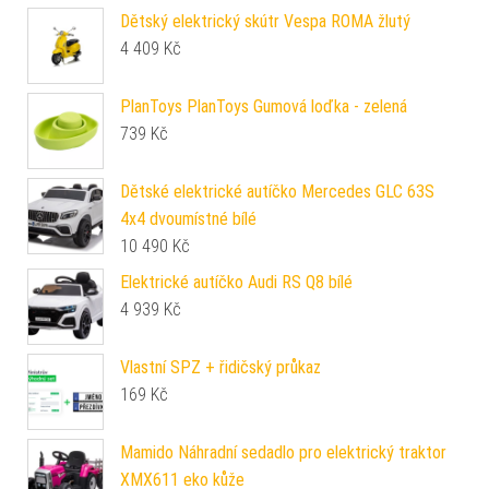
Dětský elektrický skútr Vespa ROMA žlutý
4 409
Kč
PlanToys PlanToys Gumová loďka - zelená
739
Kč
Dětské elektrické autíčko Mercedes GLC 63S
4x4 dvoumístné bílé
10 490
Kč
Elektrické autíčko Audi RS Q8 bílé
4 939
Kč
Vlastní SPZ + řidičský průkaz
169
Kč
Mamido Náhradní sedadlo pro elektrický traktor
XMX611 eko kůže