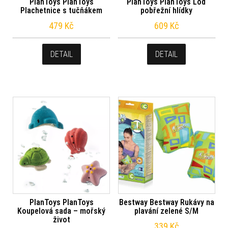
PlanToys PlanToys
PlanToys PlanToys Loď
Plachetnice s tučňákem
pobřežní hlídky
479
Kč
609
Kč
DETAIL
DETAIL
PlanToys PlanToys
Bestway Bestway Rukávy na
Koupelová sada – mořský
plavání zelené S/M
život
339
Kč