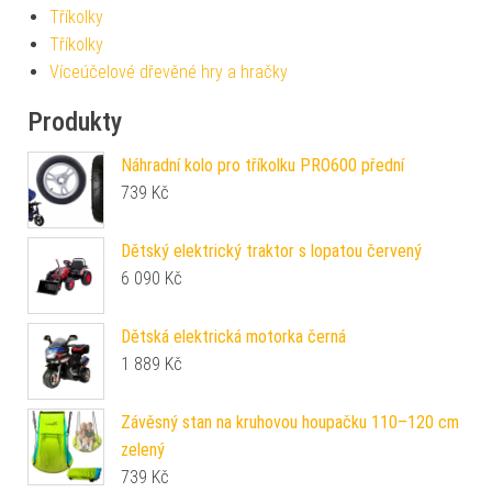
Tříkolky
Tříkolky
Víceúčelové dřevěné hry a hračky
Produkty
Náhradní kolo pro tříkolku PRO600 přední
739
Kč
Dětský elektrický traktor s lopatou červený
6 090
Kč
Dětská elektrická motorka černá
1 889
Kč
Závěsný stan na kruhovou houpačku 110–120 cm
zelený
739
Kč