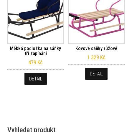
Měkká podložka na sáňky
Kovové sáňky růžové
tři zapínání
1 329
Kč
479
Kč
DETAIL
DETAIL
Vyhledat produkt