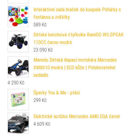
Interaktivní sada hraček do koupele Pohárky s
fontánou a zvířátky
589
Kč
Dětská benzínová čtyřkolka RamiGO WILDPEAK
110CC černo-modrá
23 090
Kč
Mamido Dětská šlapací motokára Mercedes
XMX610 modrá | ECO kůže | Polohovatelné
sedadlo
4 290
Kč
Šperky You & Me - ptáci
299
Kč
Elektrické autíčko Mercedes AMG EQA černé
4 609
Kč